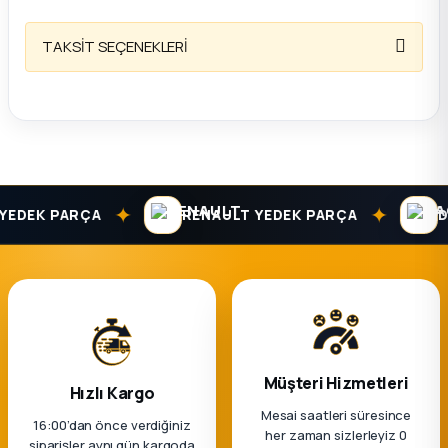
TAKSİT SEÇENEKLERİ
✦
✦
EDEK PARÇA
RENAULT YEDEK PARÇA
DAC
Müşteri Hizmetleri
Hızlı Kargo
Mesai saatleri süresince
16:00’dan önce verdiğiniz
her zaman sizlerleyiz 0
siparişler aynı gün kargoda