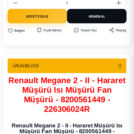
2012 Sedan
SEPETE EKLE
HEMEN AL
 Parça
Fiyat Alarmı
Yorum Yaz
Paylaş
 Parça
ça
ÜRÜN BİLGİSİ
dek Parça
Renault Megane 2 - II - Hararet
rça
Müşürü Isı Müşürü Fan
Müşürü - 8200561449 -
edek Parça
226306024R
rça
Renault Megane 2 - II - Hararet Müşürü Isı
rça
Müşürü Fan Müşürü - 8200561449 -