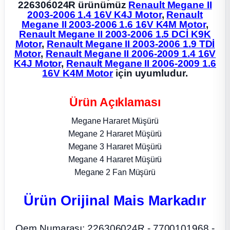
226306024R ürünümüz
Renault Megane II
2003-2006 1.4 16V K4J Motor
,
Renault
ça
Megane II 2003-2006 1.6 16V K4M Motor
,
Renault Megane II 2003-2006 1.5 DCİ K9K
Motor
,
Renault Megane II 2003-2006 1.9 TDİ
ça
Motor
,
Renault Megane II 2006-2009 1.4 16V
K4J Motor
,
Renault Megane II 2006-2009 1.6
16V K4M Motor
için uyumludur.
k Parça
 Parça
Ürün Açıklaması
Megane Hararet Müşürü
 Parça
Megane 2 Hararet Müşürü
Megane 3 Hararet Müşürü
ek Parça
Megane 4 Hararet Müşürü
Megane 2 Fan Müşürü
 Parça
Ürün Orijinal Mais Markadır
 Parça
Oem Numarası: 226306024R - 7700101968 -