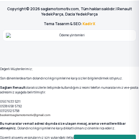
Copyright © 2026 saglamotomotiv.com, Tüm hakları saklıdır. | Renault
Yedek Parça, Dacia Yedek Parça
Tema Tasarım & SEO:
KadirX
Değerli Müşterilerimiz;
Son dönemlerde artan dolandırıcılık girişimlerine karşı sizleri bilgilendirmek istiyoruz.
Sağlam Renault
olarak sizlerle iletişimde kullandığımız resmi telefon numaralarımız ve e-posta
adresimiz aşağıda belirtilmiştir.
0507 633 5211
0538 658 5792
0312 512 5758
baskentsaglamotomotiv@gmail.com
Bu numaralar ve mail adresi dışında size ulaşan mesaj, arama ve maillere itibar
etmeyiniz.
Dolandırıcılık girişimlerine karşı dikkatli olmanızı önemle rica ederiz.
Güvenli alışveriş ve sorularınız için yukarıdaki iletişim kanallarımızdan bizlere ulaşabilirsiniz.