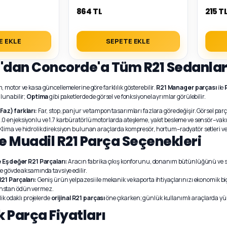
864 TL
215 T
E EKLE
SEPETE EKLE
dan Concorde'a Tüm R21 Sedanlar 
 motor ve kasa güncellemelerine göre farklılık gösterebilir.
R21 Manager parçası
ile
lunabilir;
Optima
gibi paketlerde de görsel ve fonksiyonel ayrımlar görülebilir.
az) farkları:
Far, stop, panjur ve tampon tasarımları fazlara göre değişir. Görsel parça
.0 enjeksiyonlu ve 1.7 karbüratörlü motorlarda ateşleme, yakıt besleme ve sensör–vaku
Klima ve hidrolik direksiyon bulunan araçlarda kompresör, hortum–radyatör setleri ve 
ve Muadil R21 Parça Seçenekleri
le Eşdeğer R21 Parçaları:
Aracın fabrika çıkış konforunu, donanım bütünlüğünü ve sü
e gövde aksamında tavsiye edilir.
21 Parçaları:
Geniş ürün yelpazesi ile mekanik ve kaporta ihtiyaçlarınızı ekonomik biç
nstan ödün vermez.
lik odaklı projelerde
orijinal R21 parçası
öne çıkarken; günlük kullanımlı araçlarda yük
 Parça Fiyatları