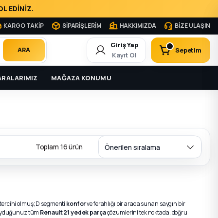
L EDİNİZ.
KARGO TAKİP
SİPARİŞLERİM
HAKKIMIZDA
BİZE ULAŞIN
Giriş Yap
Sepetim
ARA
Kayıt Ol
RALARIMIZ
MAĞAZA KONUMU
Toplam 16 ürün
n tercihi olmuş; D segmenti
konfor
ve ferahlığı bir arada sunan saygın bir
ç duyduğunuz tüm
Renault 21 yedek parça
çözümlerini tek noktada, doğru