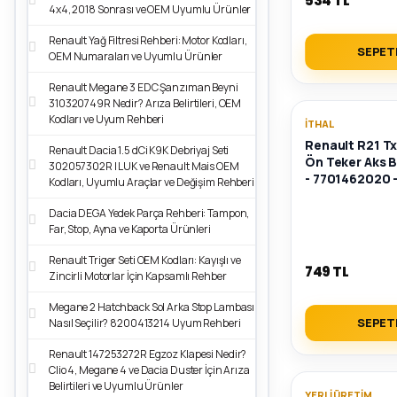
534 TL
4x4, 2018 Sonrası ve OEM Uyumlu Ürünler
Renault Yağ Filtresi Rehberi: Motor Kodları,
SEPET
OEM Numaraları ve Uyumlu Ürünler
Renault Megane 3 EDC Şanzıman Beyni
310320749R Nedir? Arıza Belirtileri, OEM
Kodları ve Uyum Rehberi
İTHAL
Renault R21 T
Renault Dacia 1.5 dCi K9K Debriyaj Seti
Ön Teker Aks B
302057302R | LUK ve Renault Mais OEM
- 7701462020 -
Kodları, Uyumlu Araçlar ve Değişim Rehberi
Dacia DEGA Yedek Parça Rehberi: Tampon,
Far, Stop, Ayna ve Kaporta Ürünleri
Renault Triger Seti OEM Kodları: Kayışlı ve
749 TL
Zincirli Motorlar İçin Kapsamlı Rehber
Megane 2 Hatchback Sol Arka Stop Lambası
SEPET
Nasıl Seçilir? 8200413214 Uyum Rehberi
Renault 147253272R Egzoz Klapesi Nedir?
Clio 4, Megane 4 ve Dacia Duster İçin Arıza
Belirtileri ve Uyumlu Ürünler
YERLI ÜRETIM