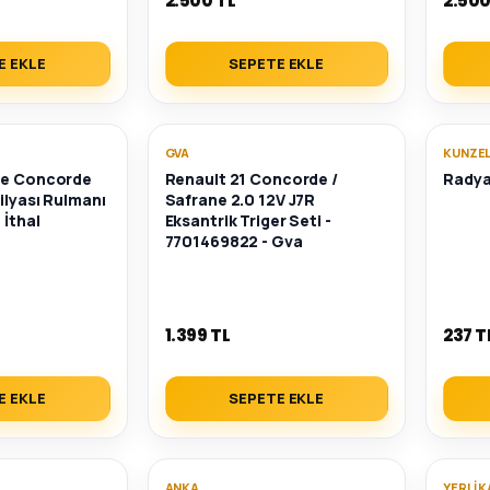
2.500 TL
2.500
E EKLE
SEPETE EKLE
GVA
KUNZE
xe Concorde
Renault 21 Concorde /
Radya
ilyası Rulmanı
Safrane 2.0 12V J7R
 İthal
Eksantrik Triger Seti -
7701469822 - Gva
1.399 TL
237 T
E EKLE
SEPETE EKLE
ANKA
YERLI 