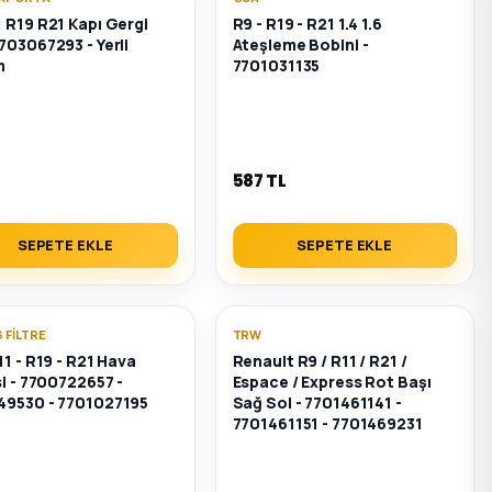
 R19 R21 Kapı Gergi
R9 - R19 - R21 1.4 1.6
703067293 - Yerli
Ateşleme Bobini -
m
7701031135
587 TL
SEPETE EKLE
SEPETE EKLE
 FILTRE
TRW
11 - R19 - R21 Hava
Renault R9 / R11 / R21 /
si - 7700722657 -
Espace / Express Rot Başı
49530 - 7701027195
Sağ Sol - 7701461141 -
7701461151 - 7701469231