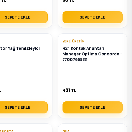
 TL
90 TL
SEPETE EKLE
SEPETE EKLE
L
YERLI ÜRETIM
tör Yağ Temizleyici
R21 Kontak Anahtarı
Manager Optima Concorde -
7700765533
L
431 TL
SEPETE EKLE
SEPETE EKLE
KAPORTA
GUA