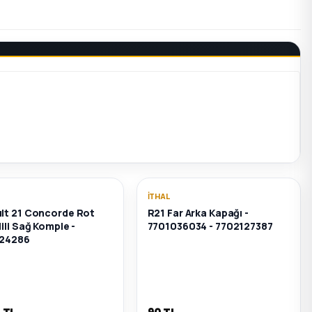
İTHAL
lt 21 Concorde Rot
R21 Far Arka Kapağı -
ili Sağ Komple -
7701036034 - 7702127387
24286