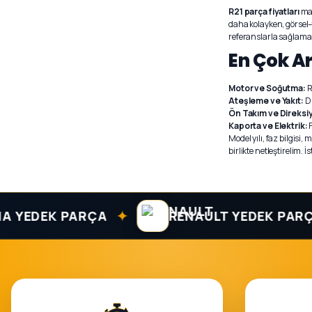
R21 parça fiyatları
mar
daha kolayken, görsel–t
referanslarla sağlamak
En Çok A
Motor ve Soğutma:
R
Ateşleme ve Yakıt:
Di
Ön Takım ve Direksi
Kaporta ve Elektrik:
F
Model yılı, faz bilgis
birlikte netleştirelim.
✦
✦
DEK PARÇA
RENAULT YEDEK PARÇA