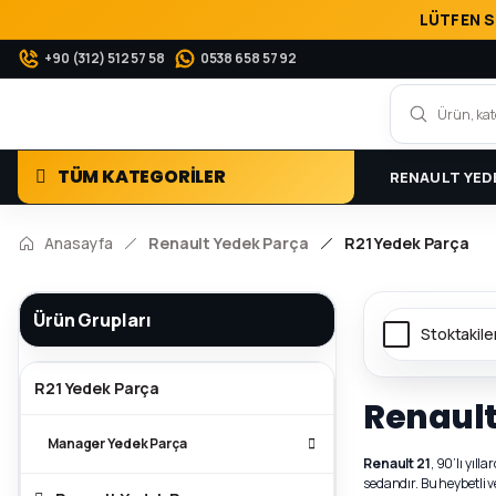
LÜTFEN S
+90 (312) 512 57 58
0538 658 57 92
TÜM KATEGORİLER
RENAULT YED
Anasayfa
Renault Yedek Parça
R21 Yedek Parça
Ürün Grupları
Stoktakile
R21 Yedek Parça
Renault
Manager Yedek Parça
Renault 21
, 90’lı yıll
sedandır. Bu heybetli 