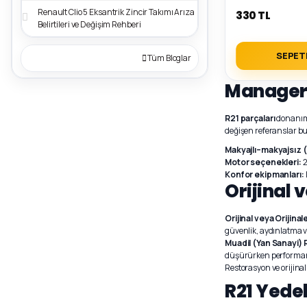
Renault Clio 5 Eksantrik Zincir Takımı Arıza
330 TL
Belirtileri ve Değişim Rehberi
SEPET
Tüm Bloglar
Manager'
R21 parçaları
donanım,
değişen referanslar bu
Makyajlı–makyajsız (F
Motor seçenekleri:
2
Konfor ekipmanları:
Orijinal 
Orijinal veya Orijina
güvenlik, aydınlatma v
Muadil (Yan Sanayi) R
düşürürken performa
Restorasyon ve orijinal
R21 Yedek