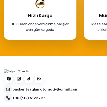
Hızlı Kargo
Müş
16:00’dan önce verdiğiniz siparişler
Mesai saa
aynı gün kargoda
sizle
baskentsaglamotomotiv@gmail.com
+90 (312) 512 57 58