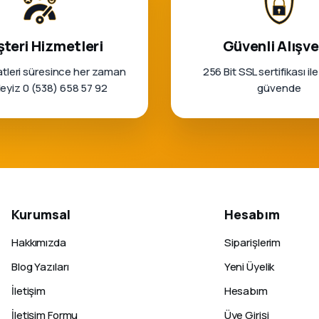
teri Hizmetleri
Güvenli Alışve
tleri süresince her zaman
256 Bit SSL sertifikası ile
rleyiz 0 (538) 658 57 92
güvende
Kurumsal
Hesabım
Hakkımızda
Siparişlerim
Blog Yazıları
Yeni Üyelik
İletişim
Hesabım
İletişim Formu
Üye Girişi