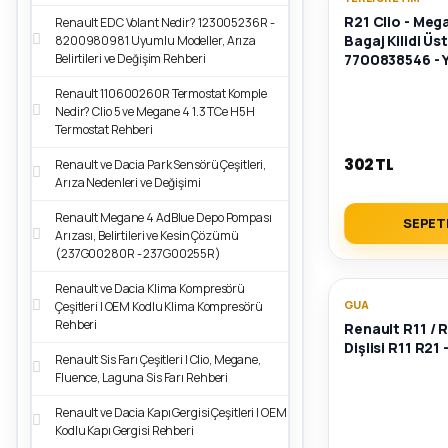
R21 Clio - Meg
Renault EDC Volant Nedir? 123005236R -
Bagaj Kilidi Üs
8200980981 Uyumlu Modeller, Arıza
Belirtileri ve Değişim Rehberi
7700838546 - Y
Renault 110600260R Termostat Komple
Nedir? Clio 5 ve Megane 4 1.3 TCe H5H
Termostat Rehberi
302 TL
Renault ve Dacia Park Sensörü Çeşitleri,
Arıza Nedenleri ve Değişimi
Renault Megane 4 AdBlue Depo Pompası
SEPET
Arızası, Belirtileri ve Kesin Çözümü
(237G00280R - 237G00255R)
Renault ve Dacia Klima Kompresörü
GUA
Çeşitleri | OEM Kodlu Klima Kompresörü
Rehberi
Renault R11 / R
Dişlisi R11 R21
Renault Sis Farı Çeşitleri | Clio, Megane,
Fluence, Laguna Sis Farı Rehberi
Renault ve Dacia Kapı Gergisi Çeşitleri | OEM
Kodlu Kapı Gergisi Rehberi