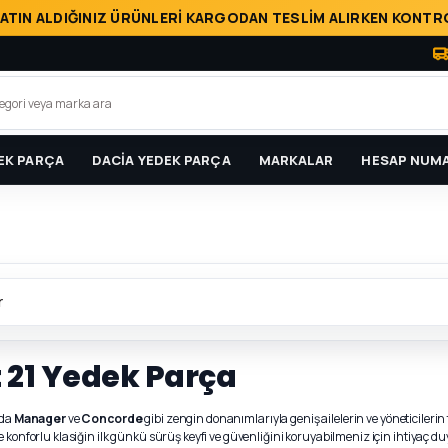
ATIN ALDIĞINIZ ÜRÜNLERİ KARGODAN TESLİM ALIRKEN KONTRO
EK PARÇA
DACİA YEDEK PARÇA
MARKALAR
HESAP NUMA
r
 21 Yedek Parça
arda
Manager
ve
Concorde
gibi zengin donanımlarıyla geniş ailelerin ve yöneticileri
ve konforlu klasiğin ilk günkü sürüş keyfi ve güvenliğini koruyabilmeniz için ihtiya