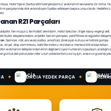
kaya, motor tipine (karbüratörlü/enjeksiyonlu) ve donanım seviyesine (ör. klima, hidr
rim parçalarında stok ve kondisyon fiyatları etkileyen başlıca unsurlardır. Hedefimiz,
tır.
ranan R21 Parçaları
adyatör, fan müşürü, termostat, devirdaim, motor takozları, triger kayışı ve gergi seti.
stribütör, ateşleme bobini, enjektör, benzin pompası, yakıt filtresi ve regülatör bileşenl
yon:
Salıncak, rotil, aks ve aks kafası, amortisör, direksiyon kutusu ve hidrolik pompa.
ar, sinyal, stop, cam krikosu, kalorifer motoru–rezistansı, merkezi kilit ve kapı kolları.
i, motor ve donanım detaylarından emin değilseniz şasi numaranızı paylaşın; aradığını
 İster günlük aile yolculukları ister uzun yolda konforlu sürüş için, aracınızı güvenle y
✦
DACIA YEDEK PARÇA
RENAULT Y