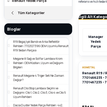
Renault Yedek Parça
referans ve hızlı teda
Tüm Kategoriler
İlgili Alt Katego
Bloglar
Manager
Yedek
R19 Bagaj Işık Bandı ve Arka Reflektör
Rehberi: 7702127396 OEM Uyumlu Renault
Parça
R19 Sedan Parçası
Megane III Sağ ve Sol Far Lambası Krom
Rehberi: OEM Kodları, Uyum ve Değişim
Bilgileri
ASMETAL
Renault R19 / R
Renault Megane 4 Triger Seti Ne Zaman
7701466235 - 
Değişir?
7701467235 - 
Renault Clio Stop Lambası Seçimi ve
Değişimi: Clio 1, Clio 2, Clio 3, Clio 4 ve Clio 5
Uyum Rehberi
Dacia Duster Yedek Parça Rehberi: 4x2,