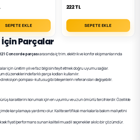
L
222 TL
SEPETE EKLE
SEPETE EKLE
İçin Parçalar
R21 Concorde parçası
arasında iç trim, elektrik ve konfor ekipmanlarında
lar için üretim yılı ve faz bilgisini teyit etmek doğru uyumu sağlar.
m düzeneklerinde farklı parça kodları kullanılır.
direksiyon pompası–kutusu gibi bileşenlerin referansları değişebilir.
rüş karakterini korumak için en uyumlu ve uzun ömürlü tercihlerdir. Özellikle
imde karşılamaya yardımcı olur. Kalite sertifikalı markalarla bakım maliyetini
sek fiyat/performans sunan kaliteli muadil seçenekler akılcı bir çözümdür.