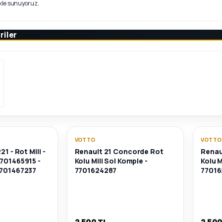
rikle sunuyoruz.
riler
VOTTO
VOTTO
21 - Rot Mili -
Renault 21 Concorde Rot
Renau
7701465915 -
Kolu Mili Sol Komple -
Kolu M
7701467237
7701624287
77016