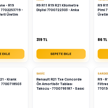
ane - R19
R9 R11 R19 R21 Kilometre
R9 R11
t 7702253719 -
Dişlisi 7700722303 - Anka
Pimi 7
erli Üretim
Üreti
319 TL
86 TL
E EKLE
SEPETE EKLE
SASIC
SARDES
21 - Krank
Renault R21 Txe Concorde
R9 - R
 - 7700718503
Ön Amortisör Tablası
Filtre
Takozu - 7700795187 - Sasıc
77013