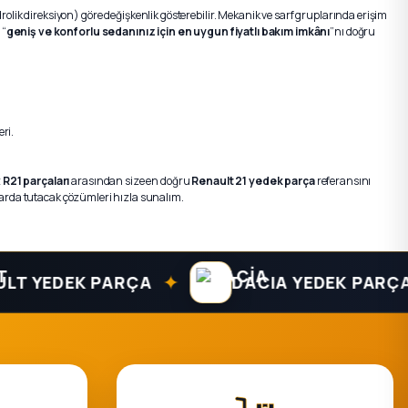
olik direksiyon) göre değişkenlik gösterebilir. Mekanik ve sarf gruplarında erişim
 “
geniş ve konforlu sedanınız için en uygun fiyatlı bakım imkânı
”nı doğru
eri.
z
R21 parçaları
arasından size en doğru
Renault 21 yedek parça
referansını
ollarda tutacak çözümleri hızla sunalım.
✦
✦
EDEK PARÇA
DACIA YEDEK PARÇA