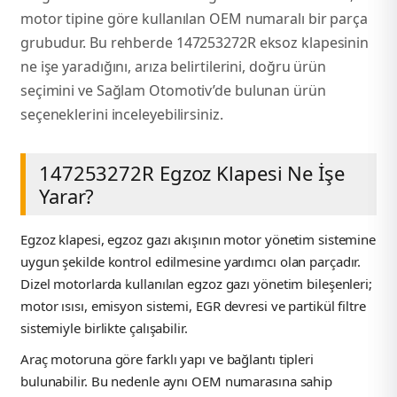
2012 Sedan
motor tipine göre kullanılan OEM numaralı bir parça
grubudur. Bu rehberde 147253272R eksoz klapesinin
 Parça
ne işe yaradığını, arıza belirtilerini, doğru ürün
seçimini ve Sağlam Otomotiv’de bulunan ürün
 Parça
seçeneklerini inceleyebilirsiniz.
ça
147253272R Egzoz Klapesi Ne İşe
Yarar?
dek Parça
Egzoz klapesi, egzoz gazı akışının motor yönetim sistemine
rça
uygun şekilde kontrol edilmesine yardımcı olan parçadır.
Dizel motorlarda kullanılan egzoz gazı yönetim bileşenleri;
edek Parça
motor ısısı, emisyon sistemi, EGR devresi ve partikül filtre
sistemiyle birlikte çalışabilir.
rça
Araç motoruna göre farklı yapı ve bağlantı tipleri
bulunabilir. Bu nedenle aynı OEM numarasına sahip
rça