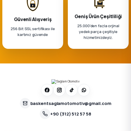
Geniş Ürün Çeşitliliği
Güvenli Alışveriş
25.000'den fazla orjinal
256 Bit SSL sertifikası ile
yedek parça çeşitiyle
kartınız güvende
hizmetinizdeyiz.
baskentsaglamotomotiv@gmail.com
+90 (312) 512 57 58