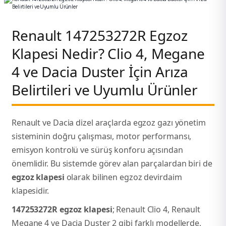
k Parça
k Parça
Megane E-TECH Yedek Parça
Renault 147253272R Egzoz
Klapesi Nedir? Clio 4, Megane
 Parça
4 ve Dacia Duster İçin Arıza
k Parça
Belirtileri ve Uyumlu Ürünler
 Parça
Renault ve Dacia dizel araçlarda egzoz gazı yönetim
 Parça
sisteminin doğru çalışması, motor performansı,
emisyon kontrolü ve sürüş konforu açısından
ek Parça
önemlidir. Bu sistemde görev alan parçalardan biri de
egzoz klapesi
olarak bilinen egzoz devirdaim
 Parça
klapesidir.
k Parça
147253272R egzoz klapesi
; Renault Clio 4, Renault
Megane 4 ve Dacia Duster 2 gibi farklı modellerde,