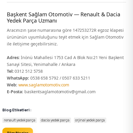
Başkent Sağlam Otomotiv — Renault & Dacia
Yedek Parça Uzmanı
Aracınızın şase numarasına göre 147253272R egzoz klapesi
ürününün uyumluluğunu teyit etmek için Sağlam Otomotiv
ile iletişime geçebilirsiniz.
Adres:
İnönü Mahallesi 1753 Cad A Blok No:21 Yeni Başkent
Sanayi Sitesi, Yenimahalle / Ankara
Tel:
0312 512 5758
WhatsApp:
0538 658 5792 / 0507 633 5211
Web:
www.saglamotomotiv.com
E-Posta:
baskentsaglamotomotiv@gmail.com
Blog Etiketleri :
renault yedek parça
dacia yedek parça
orjinal yedek parça