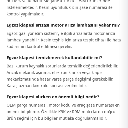
dCi K9K ve Renault Megane 4 1.6 dCi R9M ürünlerinde
listelenmektedir. Kesin uyumluluk için şase numarası ile
kontrol yapılmalıdır.
Egzoz klapesi arızası motor arıza lambasını yakar mı?
Egzoz gazı yönetim sistemiyle ilgili arızalarda motor arıza
lambası yanabilir. Kesin teşhis için arıza tespit cihazı ile hata
kodlarının kontrol edilmesi gerekir.
Egzoz klapesi temizlenerek kullanılabilir mi?
Bazı kurum kaynaklı sorunlarda temizlik değerlendirilebilir.
Ancak mekanik aşınma, elektronik arıza veya klape
mekanizmasında hasar varsa parça değişimi gerekebilir.
Karar, uzman kontrolü sonrası verilmelidir.
Egzoz klapesi alırken en önemli bilgi nedir?
OEM parça numarası, motor kodu ve araç şase numarası en
önemli bilgilerdir. Özellikle K9K ve R9M motorlarda doğru
ürün seçimi için bu bilgiler mutlaka doğrulanmalıdır.