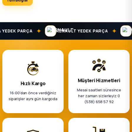
Tüm Bloglar
✦
✦
DEK PARÇA
RENAULT YEDEK PARÇA
DAC
Müşteri Hizmetleri
Hızlı Kargo
Mesai saatleri süresince
16:00’dan önce verdiğiniz
her zaman sizlerleyiz 0
siparişler aynı gün kargoda
(538) 658 57 92