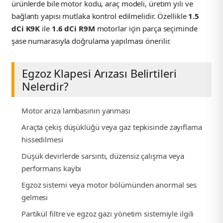
ürünlerde bile motor kodu, araç modeli, üretim yılı ve
bağlantı yapısı mutlaka kontrol edilmelidir. Özellikle
1.5
ça
dCi K9K
ile
1.6 dCi R9M
motorlar için parça seçiminde
şase numarasıyla doğrulama yapılması önerilir.
ça
k Parça
Egzoz Klapesi Arızası Belirtileri
Nelerdir?
 Parça
Motor arıza lambasının yanması
 Parça
Araçta çekiş düşüklüğü veya gaz tepkisinde zayıflama
hissedilmesi
ek Parça
Düşük devirlerde sarsıntı, düzensiz çalışma veya
performans kaybı
 Parça
Egzoz sistemi veya motor bölümünden anormal ses
gelmesi
 Parça
Partikül filtre ve egzoz gazı yönetim sistemiyle ilgili