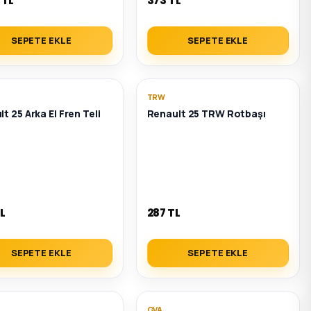
 TL
373 TL
SEPETE EKLE
SEPETE EKLE
TRW
t 25 Arka El Fren Teli
Renault 25 TRW Rotbaşı
L
287 TL
SEPETE EKLE
SEPETE EKLE
GVA