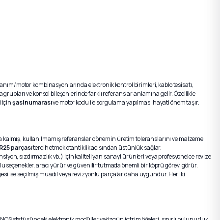
donanım/motor kombinasyonlarında elektronik kontrol birimleri, kablo tesisatı,
a grupları ve konsol bileşenlerinde farklı referanslar anlamına gelir. Özellikle
 için
şasi numarası
ve motor kodu ile sorgulama yapılması hayati önem taşır.
rda kalmış, kullanılmamış referanslar dönemin üretim toleranslarını ve malzeme
l R25 parçası
tercih etmek otantiklik açısından üstünlük sağlar.
on, sızdırmazlık vb.) için kaliteli yan sanayi ürünleri veya profesyonelce revize
nlu seçenekler, aracı yürür ve güvenilir tutmada önemli bir köprü görevi görür.
i ise seçilmiş muadil veya revizyonlu parçalar daha uygundur. Her iki
 NOS statüsündeki elektronik modüller ve özgün iç trim öğeleri, sınırlı bulunurluk