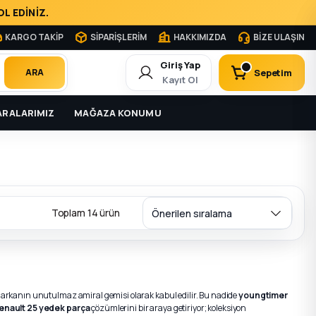
L EDİNİZ.
KARGO TAKİP
SİPARİŞLERİM
HAKKIMIZDA
BİZE ULAŞIN
Giriş Yap
Sepetim
ARA
Kayıt Ol
RALARIMIZ
MAĞAZA KONUMU
Toplam 14 ürün
le markanın unutulmaz amiral gemisi olarak kabul edilir. Bu nadide
youngtimer
enault 25 yedek parça
çözümlerini bir araya getiriyor; koleksiyon