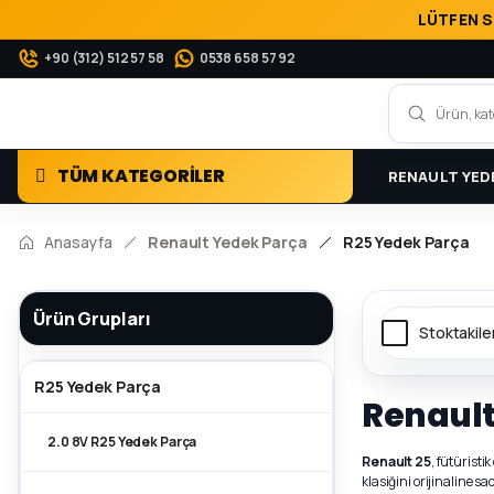
LÜTFEN S
+90 (312) 512 57 58
0538 658 57 92
TÜM KATEGORİLER
RENAULT YED
Anasayfa
Renault Yedek Parça
R25 Yedek Parça
Ürün Grupları
Stoktakile
R25 Yedek Parça
Renault
2.0 8V R25 Yedek Parça
Renault 25
, fütüristi
klasiğini orijinaline s