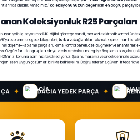
antlarında olabilir. Amacımız, “
koleksiyonunuzun değeri için en doğru parçayı b
ranan Koleksiyonluk R25 Parçaları
nuşan yol bilgisayarı modülü, dijital gösterge paneli, merkezi elektronik kontrol ünitel
V6’ya özel emme–egzoz bileşenleri,
turbo
ve bağlantıları, otomatik şanzıman hidroli
jinal döşeme–kaplama parçaları, klima kontrol paneli, özel düğmeler ve anahtarlar, ele
ma:
Özgün far–stop grupları, sinyal ve sis lambaları, marşpiyel/kaplama parçaları, nik
 R25’inizi koruma azminizi takdir ediyoruz. Şasi numaranız ve önceliklerinizle bize u
rojenize en uygun çözümleri birlikte belirleyelim. Doğru referans, güvenilir tedarik 
✦
✦
DACIA YEDEK PARÇA
RENAULT 