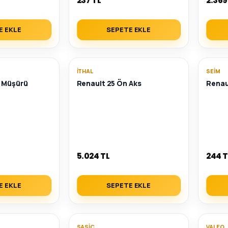
237 TL
2.369
E EKLE
SEPETE EKLE
İTHAL
SEIM
ğ Müşürü
Renault 25 Ön Aks
Renaul
5.024 TL
244 T
E EKLE
SEPETE EKLE
SASIC
VALEO