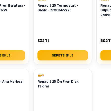
Fren Balatası -
Renault 25 Termostat -
Renau
 TRW
Sasic - 7700665226
Süpür
2889
332 TL
502 T
E EKLE
SEPETE EKLE
TRW
n Ana Merkezi
Renault 25 Ön Fren Disk
Takımı