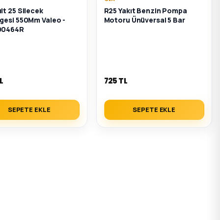
lt 25 Silecek
R25 Yakıt Benzin Pompa
gesi 550Mm Valeo -
Motoru Ünüversal 5 Bar
00464R
L
725 TL
SEPETE EKLE
SEPETE EKLE