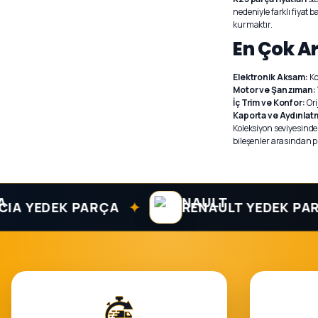
nedeniyle farklı fiyat b
kurmaktır.
En Çok A
Elektronik Aksam:
Ko
Motor ve Şanzıman:
İç Trim ve Konfor:
Ori
Kaporta ve Aydınlat
Koleksiyon seviyesinde
bileşenler arasından p
✦
EDEK PARÇA
RENAULT YEDEK PARÇA