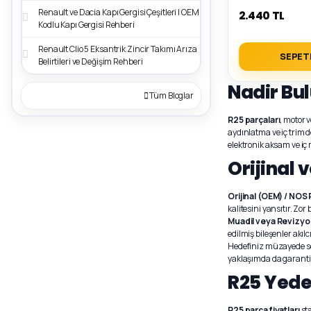
Renault ve Dacia Kapı Gergisi Çeşitleri | OEM
2.440 TL
Kodlu Kapı Gergisi Rehberi
Renault Clio 5 Eksantrik Zincir Takımı Arıza
SEPET
Belirtileri ve Değişim Rehberi
Nadir Bul
Tüm Bloglar
R25 parçaları
, motor 
aydınlatma ve iç trim d
elektronik aksam ve iç 
Orijinal 
Orijinal (OEM) / NOS 
kalitesini yansıtır. Zo
Muadil veya Revizyon
edilmiş bileşenler akıl
Hedefiniz müzayede se
yaklaşımda da garanti, i
R25 Yede
R25 parça fiyatları
sta