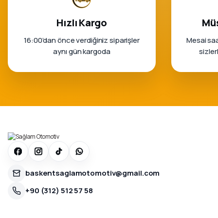
Hızlı Kargo
Müş
16:00’dan önce verdiğiniz siparişler
Mesai saa
aynı gün kargoda
sizle
baskentsaglamotomotiv@gmail.com
+90 (312) 512 57 58