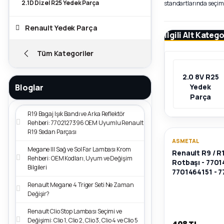
2.1D Dizel R25 Yedek Parça
standartlarında seçim
Renault Yedek Parça
İlgili Alt Katego
Tüm Kategoriler
2.0 8V R25
Bloglar
Yedek
Parça
R19 Bagaj Işık Bandı ve Arka Reflektör
Rehberi: 7702127396 OEM Uyumlu Renault
R19 Sedan Parçası
ASMETAL
Megane III Sağ ve Sol Far Lambası Krom
Renault R9 / R1
Rehberi: OEM Kodları, Uyum ve Değişim
Rotbaşı - 7701
Bilgileri
7701464151 - 
Renault Megane 4 Triger Seti Ne Zaman
Değişir?
Renault Clio Stop Lambası Seçimi ve
Değişimi: Clio 1, Clio 2, Clio 3, Clio 4 ve Clio 5