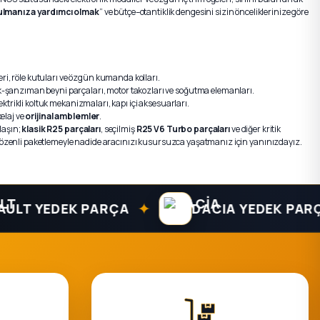
ulmanıza yardımcı olmak
” ve bütçe–otantiklik dengesini sizin önceliklerinize göre
eri, röle kutuları ve özgün kumanda kolları.
k-şanzıman beyni parçaları, motor takozları ve soğutma elemanları.
ktrikli koltuk mekanizmaları, kapı içi aksesuarları.
elaj ve
orijinal amblemler
.
laşın;
klasik R25 parçaları
, seçilmiş
R25 V6 Turbo parçaları
ve diğer kritik
ve özenli paketlemeyle nadide aracınızı kusursuzca yaşatmanız için yanınızdayız.
✦
✦
YEDEK PARÇA
DACIA YEDEK PARÇA