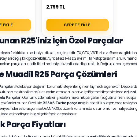
2.799 TL
E EKLE
SEPETE EKLE
unan R25'iniz İçin Özel Parçalar
ve kasa farklılıkları nedeniyle dikkatli seçilmelidir. TX, GTX, V6 Turbo ve Baccara gibi 
etayları değişiklik gösterebilir. Ayrıca Faz 1–Faz 2 ayrımı; far-stop tasarımları, kumand
mekan parçaları, nadirlikleri nedeniyle özenli tedarik gerektirir. Doğru parça eşleşmesi
ve Muadil R25 Parça Çözümleri
Parçalar:
Koleksiyon değerini korumak isteyenler için en kıymetli seçenektir. Depola
r bulunan elektronik modüller, aydınlatma grupları ve iç döşeme bileşenlerinde
orijina
lu Parçalar:
Günümüzde hâlâ erişilebilen mekanik parçalar (soğutma, fren, süspansiy
cı çözümler sunar. Özellikle
R25 V6 Turbo parçaları
gibi spesifik bileşenlerde revizyo
viyesinde restorasyon ise OEM/NOS; düzenli kullanımda uzun ömür ve maliyet denges
ade ve kondisyon bilgisi şeffaf şekilde paylaşılır.
k Parça Fiyatları
ndart değildir; belirleyici unsur büyük ölçüde parçanın
nadirliği
ve
kondisyonu
dur.