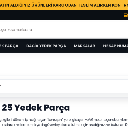
ATIN ALDIĞINIZ ÜRÜNLERİ KARGODAN TESLİM ALIRKEN KONTRO
EK PARÇA
DACİA YEDEK PARÇA
MARKALAR
HESAP NUMA
r
 25 Yedek Parça
k çizgileri, dönemi için çığır açan “konuşan” yol bilgisayarı ve V6 motor seçenekleriy
adık kalarak restore etmek ya da güvenle yollarda tutmak için aradığınız zor bulunan
R