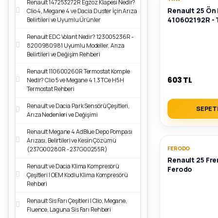
Renault 147253272R Egzoz Klapesi Nedir?
Renault 25 Ön 
Clio 4, Megane 4 ve Dacia Duster İçin Arıza
410602192R -
Belirtileri ve Uyumlu Ürünler
Renault EDC Volant Nedir? 123005236R -
8200980981 Uyumlu Modeller, Arıza
Belirtileri ve Değişim Rehberi
Renault 110600260R Termostat Komple
603 TL
Nedir? Clio 5 ve Megane 4 1.3 TCe H5H
Termostat Rehberi
Renault ve Dacia Park Sensörü Çeşitleri,
SEPET
Arıza Nedenleri ve Değişimi
Renault Megane 4 AdBlue Depo Pompası
Arızası, Belirtileri ve Kesin Çözümü
FERODO
(237G00280R - 237G00255R)
Renault 25 Fre
Renault ve Dacia Klima Kompresörü
Ferodo
Çeşitleri | OEM Kodlu Klima Kompresörü
Rehberi
Renault Sis Farı Çeşitleri | Clio, Megane,
Fluence, Laguna Sis Farı Rehberi