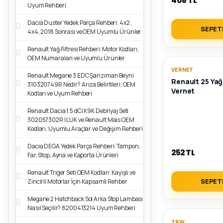
408 TL
Uyum Rehberi
Dacia Duster Yedek Parça Rehberi: 4x2,
SEPET
4x4, 2018 Sonrası ve OEM Uyumlu Ürünler
Renault Yağ Filtresi Rehberi: Motor Kodları,
OEM Numaraları ve Uyumlu Ürünler
VERNET
Renault Megane 3 EDC Şanzıman Beyni
Renault 25 Ya
310320749R Nedir? Arıza Belirtileri, OEM
Vernet
Kodları ve Uyum Rehberi
Renault Dacia 1.5 dCi K9K Debriyaj Seti
302057302R | LUK ve Renault Mais OEM
Kodları, Uyumlu Araçlar ve Değişim Rehberi
Dacia DEGA Yedek Parça Rehberi: Tampon,
252 TL
Far, Stop, Ayna ve Kaporta Ürünleri
Renault Triger Seti OEM Kodları: Kayışlı ve
SEPET
Zincirli Motorlar İçin Kapsamlı Rehber
Megane 2 Hatchback Sol Arka Stop Lambası
Nasıl Seçilir? 8200413214 Uyum Rehberi
TRW