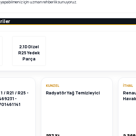
 yapabilmeniz için uzman rehberlik sunuyoruz.
riler
2.1D Dizel
R25 Yedek
Parça
KUNZEL
İTHAL
1 / R21 / R25 -
Radyatör Yağ Temizleyici
Renaul
469231 -
Haval
7701461141