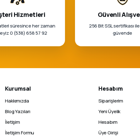
teri Hizmetleri
Güvenli Alışve
tleri süresince her zaman
256 Bit SSL sertifikası ile
rleyiz 0 (538) 658 57 92
güvende
Kurumsal
Hesabım
Hakkımızda
Siparişlerim
Blog Yazıları
Yeni Üyelik
İletişim
Hesabım
İletişim Formu
Üye Girişi