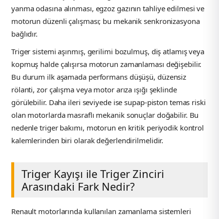
yanma odasına alınması, egzoz gazının tahliye edilmesi ve
ça
motorun düzenli çalışması; bu mekanik senkronizasyona
bağlıdır.
ça
Triger sistemi aşınmış, gerilimi bozulmuş, diş atlamış veya
kopmuş halde çalışırsa motorun zamanlaması değişebilir.
k Parça
Bu durum ilk aşamada performans düşüşü, düzensiz
rölanti, zor çalışma veya motor arıza ışığı şeklinde
 Parça
görülebilir. Daha ileri seviyede ise supap-piston temas riski
olan motorlarda masraflı mekanik sonuçlar doğabilir. Bu
 Parça
nedenle triger bakımı, motorun en kritik periyodik kontrol
kalemlerinden biri olarak değerlendirilmelidir.
ek Parça
 Parça
Triger Kayışı ile Triger Zinciri
Arasındaki Fark Nedir?
 Parça
Renault motorlarında kullanılan zamanlama sistemleri