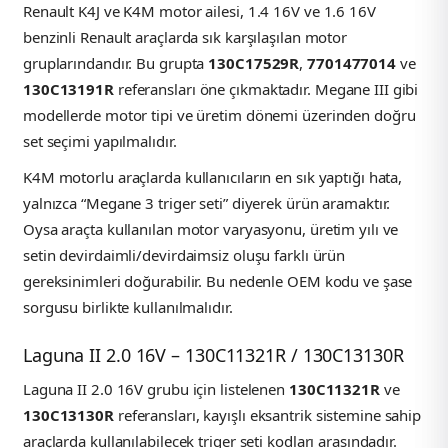
Renault K4J ve K4M motor ailesi, 1.4 16V ve 1.6 16V
benzinli Renault araçlarda sık karşılaşılan motor
gruplarındandır. Bu grupta
130C17529R
,
7701477014
ve
130C13191R
referansları öne çıkmaktadır. Megane III gibi
modellerde motor tipi ve üretim dönemi üzerinden doğru
set seçimi yapılmalıdır.
K4M motorlu araçlarda kullanıcıların en sık yaptığı hata,
yalnızca “Megane 3 triger seti” diyerek ürün aramaktır.
Oysa araçta kullanılan motor varyasyonu, üretim yılı ve
setin devirdaimli/devirdaimsiz oluşu farklı ürün
gereksinimleri doğurabilir. Bu nedenle OEM kodu ve şase
sorgusu birlikte kullanılmalıdır.
Laguna II 2.0 16V – 130C11321R / 130C13130R
Laguna II 2.0 16V grubu için listelenen
130C11321R
ve
130C13130R
referansları, kayışlı eksantrik sistemine sahip
araçlarda kullanılabilecek triger seti kodları arasındadır.