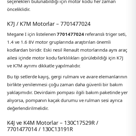
seçenekleri bulunabildiği için motor kodu her zaman
önceliklidir.
K7J / K7M Motorlar – 7701477024
Megane I için listelenen
7701477024
referanslı triger seti,
1.4 ve 1.6 8V motor gruplarında araştırılan önemli
kodlardan biridir. Eski nesil Renault motorlarında aynı araç
ailesi içinde motor kodu farklılıkları görülebildiği için K7J
ve K7M ayrımı dikkatle yapılmalıdır.
Bu tip setlerde kayış, gergi rulmanı ve avare elemanlarının
birlikte yenilenmesi çoğu zaman daha güvenli bir bakım
yaklaşımıdır. Devirdaim pompası ilgili bakım paketinde yer
alıyorsa, pompanın kaçak durumu ve rulman sesi ayrıca
değerlendirilmelidir.
K4J ve K4M Motorlar – 130C17529R /
7701477014 / 130C13191R