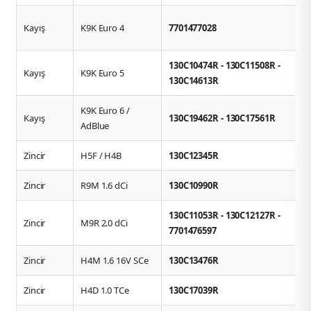
Kayış
K9K Euro 4
7701477028
130C10474R - 130C11508R -
Kayış
K9K Euro 5
130C14613R
K9K Euro 6 /
Kayış
130C19462R - 130C17561R
AdBlue
Zincir
H5F / H4B
130C12345R
Zincir
R9M 1.6 dCi
130C10990R
130C11053R - 130C12127R -
Zincir
M9R 2.0 dCi
7701476597
Zincir
H4M 1.6 16V SCe
130C13476R
Zincir
H4D 1.0 TCe
130C17039R