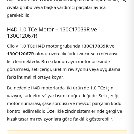
cıvata grubu veya başka yardımcı parçalar ayrıca
gerekebilir.
H4D 1.0 TCe Motor – 130C17039R ve
130C12067R
Clio V 1.0 TCe H4D motor grubunda
130C17039R
ve
130C12067R
olmak üzere iki farklı zincir seti referansı
listelenmektedir. Bu iki kodun aynı motor ailesinde
görünmesi, set içeriği, üretim revizyonu veya uygulama
farkı ihtimalini ortaya koyar.
Bu nedenle H4D motorlarda “iki ürün de 1.0 TCe için
yazıyor, fark etmez” yaklaşımı doğru değildir. Set içeriği,
motor numarası, şase sorgusu ve mevcut parçanın kodu
kontrol edilmelidir. Özellikle zincir sistemlerinde gergi ve
kızak tasarımı revizyonlara göre farklılık gösterebilir.