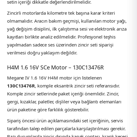
setin içeriği dikkatle değerlendirilmelidir.
Zincirli motorlarda kilometre tek başına karar kriteri
olmamalıdır. Aracın bakım geçmişi, kullanılan motor yağı,
yağ değişim disiplini, ilk çalıştırma sesi ve elektronik arıza
kayıtları birlikte analiz edilmelidir. Profesyonel teşhis
yapılmadan sadece ses üzerinden zincir seti siparişi
verilmesi doğru yaklaşım değildir.
H4M 1.6 16V SCe Motor – 130C13476R
Megane IV 1.6 16V H4M motor için listelenen
130C13476R
, komple eksantrik zincir seti referansıdır.
Komple zincir setlerinde paket içeriği önemlidir. Zincir,
gergi, kızaklar, paletler, dişliler veya bağlantı elemanları
ürün paketine göre farklılık gösterebilir.
Sipariş öncesi ürün açıklamasındaki set içeriğinin, servis
tarafından talep edilen parçalarla karşılaştırılması gerekir.
Bazı durumlarda zincir dışında kapak contası, krank keçesi,