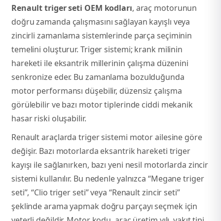
Renault triger seti OEM kodları
, araç motorunun
doğru zamanda çalışmasını sağlayan kayışlı veya
k Parça
k Parça
Megane E-TECH Yedek Parça
zincirli zamanlama sistemlerinde parça seçiminin
temelini oluşturur. Triger sistemi; krank milinin
 Parça
hareketi ile eksantrik millerinin çalışma düzenini
k Parça
senkronize eder. Bu zamanlama bozulduğunda
motor performansı düşebilir, düzensiz çalışma
 Parça
görülebilir ve bazı motor tiplerinde ciddi mekanik
hasar riski oluşabilir.
 Parça
Renault araçlarda triger sistemi motor ailesine göre
değişir. Bazı motorlarda eksantrik hareketi triger
ek Parça
kayışı ile sağlanırken, bazı yeni nesil motorlarda zincir
sistemi kullanılır. Bu nedenle yalnızca “Megane triger
 Parça
seti”, “Clio triger seti” veya “Renault zincir seti”
k Parça
şeklinde arama yapmak doğru parçayı seçmek için
yeterli değildir. Motor kodu, araç üretim yılı, yakıt tipi,