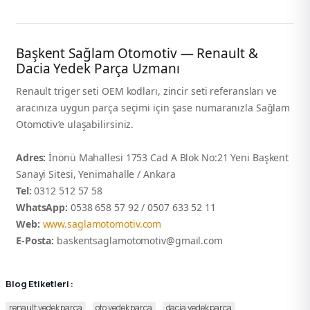
Başkent Sağlam Otomotiv — Renault &
Dacia Yedek Parça Uzmanı
Renault triger seti OEM kodları, zincir seti referansları ve
aracınıza uygun parça seçimi için şase numaranızla Sağlam
Otomotiv’e ulaşabilirsiniz.
Adres:
İnönü Mahallesi 1753 Cad A Blok No:21 Yeni Başkent
Sanayi Sitesi, Yenimahalle / Ankara
Tel:
0312 512 57 58
WhatsApp:
0538 658 57 92 / 0507 633 52 11
Web:
www.saglamotomotiv.com
E-Posta:
baskentsaglamotomotiv@gmail.com
Blog Etiketleri :
renault yedek parça
oto yedek parça
dacia yedek parça