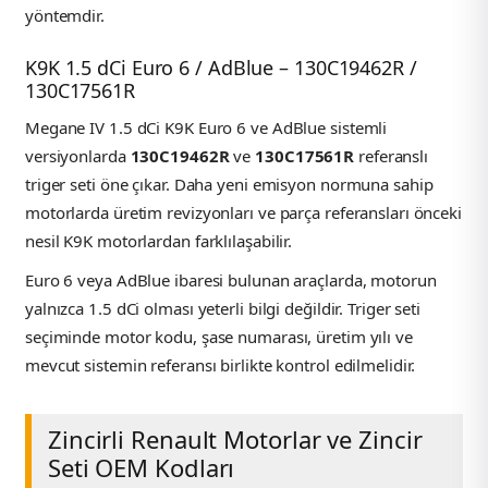
yöntemdir.
K9K 1.5 dCi Euro 6 / AdBlue – 130C19462R /
130C17561R
Megane IV 1.5 dCi K9K Euro 6 ve AdBlue sistemli
versiyonlarda
130C19462R
ve
130C17561R
referanslı
triger seti öne çıkar. Daha yeni emisyon normuna sahip
motorlarda üretim revizyonları ve parça referansları önceki
nesil K9K motorlardan farklılaşabilir.
Euro 6 veya AdBlue ibaresi bulunan araçlarda, motorun
yalnızca 1.5 dCi olması yeterli bilgi değildir. Triger seti
seçiminde motor kodu, şase numarası, üretim yılı ve
mevcut sistemin referansı birlikte kontrol edilmelidir.
Zincirli Renault Motorlar ve Zincir
Seti OEM Kodları