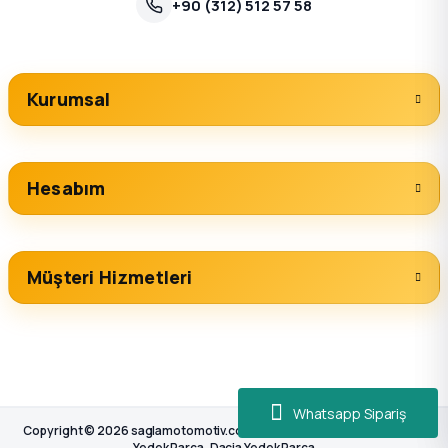
+90 (312) 512 57 58
Kurumsal
Hesabım
Müşteri Hizmetleri
Whatsapp Sipariş
Copyright © 2026 saglamotomotiv.com, Tüm hakları saklıdır. | Renault
Yedek Parça, Dacia Yedek Parça