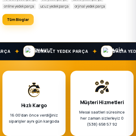
online yedek parça
ucuz yedek parça
orjinal yedek parça
Tüm Bloglar
✦
✦
RENAULT YEDEK PARÇA
DACIA YEDEK PAR
Müşteri Hizmetleri
Hızlı Kargo
Mesai saatleri süresince
16:00’dan önce verdiğiniz
her zaman sizlerleyiz 0
siparişler aynı gün kargoda
(538) 658 57 92