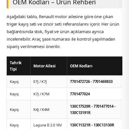
OEM Kodları – Ürün Rehberi
Aşağıdaki tablo, Renault motor ailesine göre öne çıkan
triger kayış seti ve zincir seti referanslarını içerir. Her ürün
bağlantısında stok, fiyat ve ürün açıklaması ayrıca
incelenebilir. Araç şase numarası ile kontrol yapılmadan
sipariş verilmemesi önerilir.
Tahrik
Motor Ailesi
OEM Kodları
Tipi
Kayış
E7J / K7J
7701472726 - 7701469833
Kayış
K7J / K7M
7701477024
130C17529R - 7701477014 -
Kayış
K4J / K4M
130C13191R
Kayış
Laguna II 2.0 16V
130C11321R - 130C13130R