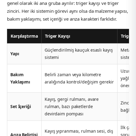
k Parça
genel olarak iki ana gruba ayrılır: triger kayışı ve triger
zinciri. Her iki sistemin görevi aynı olsa da malzeme yapısı,
rça
bakım yaklaşımı, set içeriği ve arıza karakteri farklıdır.
 Parça
Karşılaştırma
Triger Kayışı
Triger Z
Güçlendirilmiş kauçuk esaslı kayış
Metal zi
Yapı
sistemi
sistemi
Uzun öm
Bakım
Belirli zaman veya kilometre
yağlama
Yaklaşımı
aralığında kontrol/değişim gerekir
önemde
Kayış, gergi rulmanı, avare
Zincir, 
Set İçeriği
rulman, bazı paketlerde
bağlant
devirdaim pompası
İlk çalı
Kayış yıpranması, rulman sesi, diş
Arıza Belirtisi
sorunu