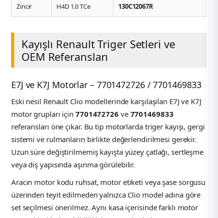
Zincir
H4D 1.0 TCe
130C12067R
Kayışlı Renault Triger Setleri ve
OEM Referansları
E7J ve K7J Motorlar – 7701472726 / 7701469833
Eski nesil Renault Clio modellerinde karşılaşılan E7J ve K7J
motor grupları için
7701472726
ve
7701469833
referansları öne çıkar. Bu tip motorlarda triger kayışı, gergi
sistemi ve rulmanların birlikte değerlendirilmesi gerekir.
Uzun süre değiştirilmemiş kayışta yüzey çatlağı, sertleşme
veya diş yapısında aşınma görülebilir.
Aracın motor kodu ruhsat, motor etiketi veya şase sorgusu
üzerinden teyit edilmeden yalnızca Clio model adına göre
set seçilmesi önerilmez. Aynı kasa içerisinde farklı motor