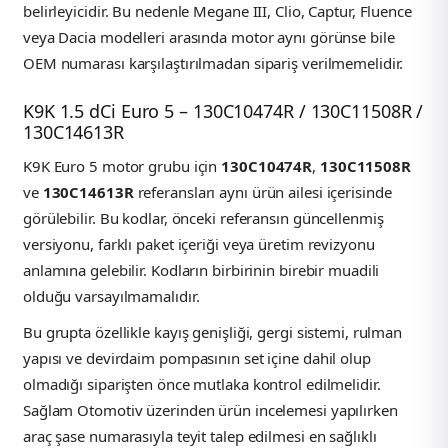
belirleyicidir. Bu nedenle Megane III, Clio, Captur, Fluence
veya Dacia modelleri arasında motor aynı görünse bile
OEM numarası karşılaştırılmadan sipariş verilmemelidir.
K9K 1.5 dCi Euro 5 – 130C10474R / 130C11508R /
130C14613R
K9K Euro 5 motor grubu için
130C10474R
,
130C11508R
ve
130C14613R
referansları aynı ürün ailesi içerisinde
görülebilir. Bu kodlar, önceki referansın güncellenmiş
versiyonu, farklı paket içeriği veya üretim revizyonu
anlamına gelebilir. Kodların birbirinin birebir muadili
olduğu varsayılmamalıdır.
Bu grupta özellikle kayış genişliği, gergi sistemi, rulman
yapısı ve devirdaim pompasının set içine dahil olup
olmadığı siparişten önce mutlaka kontrol edilmelidir.
Sağlam Otomotiv üzerinden ürün incelemesi yapılırken
araç şase numarasıyla teyit talep edilmesi en sağlıklı