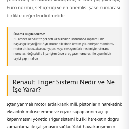
2012 Sedan
Euro normu, set içeriği ve en önemlisi şase numarası
birlikte değerlendirilmelidir.
 Parça
Önemli Bilgilendirme:
 Parça
Bu rehber, Renault triger seti OEM kodları konusunda kapsamlı bir
başlangıç kaynağıdır. Aynı motor ailesinde üretim yılı, emisyon standardı,
motor alt kodu, aksesuar yapısı veya revizyon farkı nedeniyle referans
ça
numarası değişebilir. Siparişten önce araç şase numarası ile uyumluluk
teyidi yapılmalıdır.
dek Parça
rça
Renault Triger Sistemi Nedir ve Ne
İşe Yarar?
edek Parça
İçten yanmalı motorlarda krank mili, pistonların hareketini;
rça
eksantrik mili ise emme ve egzoz supaplarının açılıp
kapanmasını yönetir. Triger sistemi bu iki hareketin doğru
rça
zamanlama ile çalışmasını sağlar. Yakıt-hava karışımının