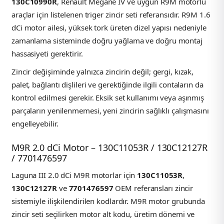
130C10990R
, Renault Megane IV ve uygun R9M motorlu
araçlar için listelenen triger zincir seti referansıdır. R9M 1.6
dCi motor ailesi, yüksek tork üreten dizel yapısı nedeniyle
zamanlama sisteminde doğru yağlama ve doğru montaj
hassasiyeti gerektirir.
Zincir değişiminde yalnızca zincirin değil; gergi, kızak,
palet, bağlantı dişlileri ve gerektiğinde ilgili contaların da
kontrol edilmesi gerekir. Eksik set kullanımı veya aşınmış
parçaların yenilenmemesi, yeni zincirin sağlıklı çalışmasını
engelleyebilir.
M9R 2.0 dCi Motor – 130C11053R / 130C12127R
/ 7701476597
Laguna III 2.0 dCi M9R motorlar için
130C11053R
,
130C12127R
ve
7701476597
OEM referansları zincir
sistemiyle ilişkilendirilen kodlardır. M9R motor grubunda
zincir seti seçilirken motor alt kodu, üretim dönemi ve