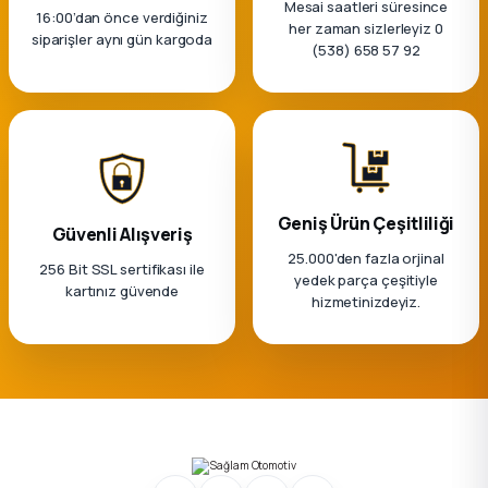
Mesai saatleri süresince
16:00’dan önce verdiğiniz
her zaman sizlerleyiz 0
siparişler aynı gün kargoda
ça
(538) 658 57 92
ça
k Parça
 Parça
Geniş Ürün Çeşitliliği
Güvenli Alışveriş
25.000'den fazla orjinal
 Parça
256 Bit SSL sertifikası ile
yedek parça çeşitiyle
kartınız güvende
hizmetinizdeyiz.
ek Parça
 Parça
 Parça