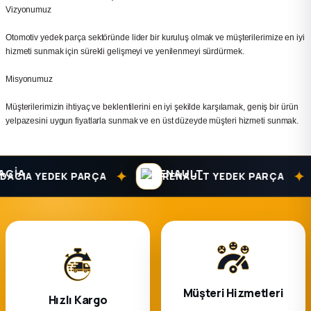
Vizyonumuz
2012 Sedan
Otomotiv yedek parça sektöründe lider bir kuruluş olmak ve müşterilerimize en iyi
 Parça
hizmeti sunmak için sürekli gelişmeyi ve yenilenmeyi sürdürmek.
Misyonumuz
 Parça
Müşterilerimizin ihtiyaç ve beklentilerini en iyi şekilde karşılamak, geniş bir ürün
ça
yelpazesini uygun fiyatlarla sunmak ve en üst düzeyde müşteri hizmeti sunmak.
dek Parça
✦
✦
ACIA YEDEK PARÇA
RENAULT YEDEK PARÇA
rça
edek Parça
rça
Müşteri Hizmetleri
Hızlı Kargo
rça