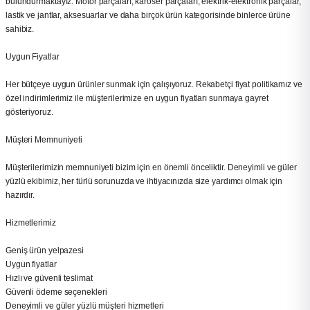
bulundurmaktayız. Motor parçaları, karoser parçaları, elektrik-elektronik parçalar,
lastik ve jantlar, aksesuarlar ve daha birçok ürün kategorisinde binlerce ürüne
sahibiz.
k Parça
k Parça
Megane E-TECH Yedek Parça
Uygun Fiyatlar
 Parça
Her bütçeye uygun ürünler sunmak için çalışıyoruz. Rekabetçi fiyat politikamız ve
özel indirimlerimiz ile müşterilerimize en uygun fiyatları sunmaya gayret
k Parça
gösteriyoruz.
Müşteri Memnuniyeti
 Parça
Müşterilerimizin memnuniyeti bizim için en önemli önceliktir. Deneyimli ve güler
 Parça
yüzlü ekibimiz, her türlü sorunuzda ve ihtiyacınızda size yardımcı olmak için
hazırdır.
ek Parça
Hizmetlerimiz
 Parça
Geniş ürün yelpazesi
Uygun fiyatlar
Hızlı ve güvenli teslimat
k Parça
Güvenli ödeme seçenekleri
Deneyimli ve güler yüzlü müşteri hizmetleri