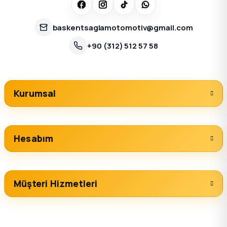
k Parça
baskentsaglamotomotiv@gmail.com
rça
+90 (312) 512 57 58
 Parça
Kurumsal
Hesabım
Müşteri Hizmetleri