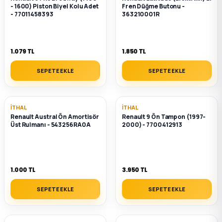
k Parça
- 1600) Piston Biyel Kolu Adet
Fren Düğme Butonu -
- 77011458393
363210001R
rça
1.079 TL
1.850 TL
 Parça
SEPETE EKLE
SEPETE EKLE
İTHAL
İTHAL
Renault Austral Ön Amortisör
Renault 9 Ön Tampon (1997-
Üst Rulmanı - 543256RA0A
2000) - 7700412913
1.000 TL
3.950 TL
SEPETE EKLE
SEPETE EKLE