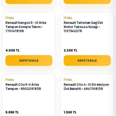
İTHAL
İTHAL
Renault Kangoo 3 - III Arka
Renault Talisman Sağ Üst
Tampon Komple Takım -
Motor Takouzu Kulağı -
7701478198
113754227R
4.000 TL
2.200 TL
SEPETE EKLE
SEPETE EKLE
İTHAL
İTHAL
Renault Clio 5 -V Arka
Renault Clio 4 - IV Direksiyon
Tampon - 850229783R
Üst Bakaliti - 484710813R
5.950 TL
1.300 TL