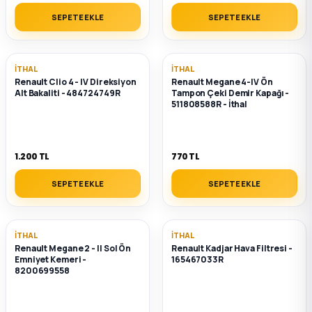
SEPETE EKLE
SEPETE EKLE
İTHAL
İTHAL
Renault Clio 4 - IV Direksiyon
Renault Megane 4-IV Ön
Alt Bakaliti - 484724749R
Tampon Çeki Demir Kapağı -
511808588R - İthal
1.200 TL
770 TL
SEPETE EKLE
SEPETE EKLE
İTHAL
İTHAL
Renault Megane 2 - II Sol Ön
Renault Kadjar Hava Filtresi -
Emniyet Kemeri -
165467033R
8200699558