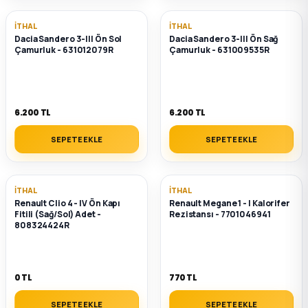
İTHAL
İTHAL
Dacia Sandero 3-III Ön Sol
Dacia Sandero 3-III Ön Sağ
Çamurluk - 631012079R
Çamurluk - 631009535R
6.200 TL
6.200 TL
SEPETE EKLE
SEPETE EKLE
İTHAL
İTHAL
Renault Clio 4 - IV Ön Kapı
Renault Megane 1 - I Kalorifer
Fitili (Sağ/Sol) Adet -
Rezistansı - 7701046941
808324424R
0 TL
770 TL
SEPETE EKLE
SEPETE EKLE