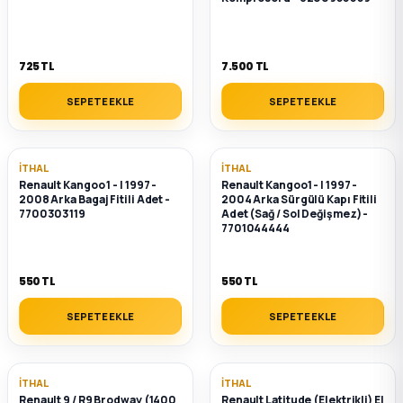
ça
725 TL
7.500 TL
ça
SEPETE EKLE
SEPETE EKLE
k Parça
İTHAL
İTHAL
 Parça
Renault Kangoo 1 - I 1997 -
Renault Kangoo1 - I 1997 -
2008 Arka Bagaj Fitili Adet -
2004 Arka Sürgülü Kapı Fitili
7700303119
Adet (Sağ / Sol Değişmez) -
 Parça
7701044444
ek Parça
550 TL
550 TL
 Parça
SEPETE EKLE
SEPETE EKLE
 Parça
İTHAL
İTHAL
Renault 9 / R9 Brodway (1400
Renault Latitude (Elektrikli) El