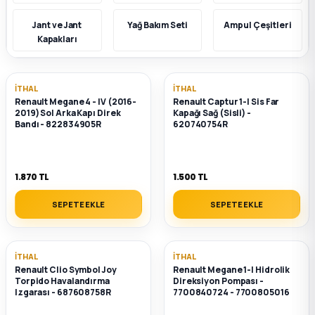
Jant ve Jant
Yağ Bakım Seti
Ampul Çeşitleri
k Parça
k Parça
Megane E-TECH Yedek Parça
Kapakları
 Parça
İTHAL
İTHAL
Renault Megane 4 - IV (2016-
Renault Captur 1-I Sis Far
k Parça
2019) Sol Arka Kapı Direk
Kapağı Sağ (Sisli) -
Bandı - 822834905R
620740754R
 Parça
1.870 TL
1.500 TL
 Parça
SEPETE EKLE
SEPETE EKLE
ek Parça
 Parça
İTHAL
İTHAL
Renault Clio Symbol Joy
Renault Megane 1-I Hidrolik
Torpido Havalandırma
Direksiyon Pompası -
k Parça
Izgarası - 687608758R
7700840724 - 7700805016