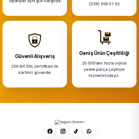
siparişler aynı gün kargoda
(538) 658 57 92
Geniş Ürün Çeşitliliği
Güvenli Alışveriş
25.000'den fazla orjinal
256 Bit SSL sertifikası ile
yedek parça çeşitiyle
kartınız güvende
hizmetinizdeyiz.