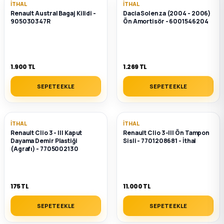
İTHAL
İTHAL
Renault Austral Bagaj Kilidi -
Dacia Solenza (2004 - 2006)
905030347R
Ön Amortisör - 6001546204
1.900 TL
1.269 TL
SEPETE EKLE
SEPETE EKLE
İTHAL
İTHAL
Renault Clio 3 - III Kaput
Renault Clio 3-III Ön Tampon
Dayama Demir Plastiği
Sisli - 7701208681 - İthal
(Agrafı) - 7705002130
175 TL
11.000 TL
SEPETE EKLE
SEPETE EKLE