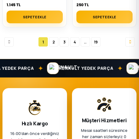
1.145 TL
250 TL
SEPETE EKLE
SEPETE EKLE
1
2
3
4
..
19
✦
✦
EDEK PARÇA
RENAULT YEDEK PARÇA
DAC
Müşteri Hizmetleri
Hızlı Kargo
Mesai saatleri süresince
16:00’dan önce verdiğiniz
her zaman sizlerleyiz 0