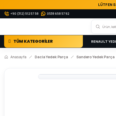
LÜTFEN S
+90 (312) 512 57 58
0538 658 57 92
TÜM KATEGORİLER
RENAULT YED
Anasayfa
Dacia Yedek Parça
Sandero Yedek Parça