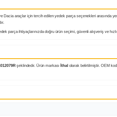
ve Dacia araçlar için tercih edilen yedek parça seçenekleri arasında ye
ır.
k parça ihtiyaçlarınızda doğru ürün seçimi, güvenli alışveriş ve hızl
1012079R
şeklindedir. Ürün markası
İthal
olarak belirtilmiştir. OEM ko