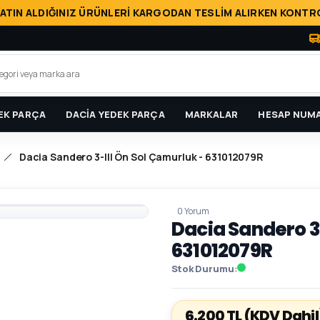
ATIN ALDIĞINIZ ÜRÜNLERİ KARGODAN TESLİM ALIRKEN KONTRO
EK PARÇA
DACİA YEDEK PARÇA
MARKALAR
HESAP NUMA
Dacia Sandero 3-III Ön Sol Çamurluk - 631012079R
0 Yorum
Dacia Sandero 3-
631012079R
Stok Durumu
6.200 TL
(KDV Dahil