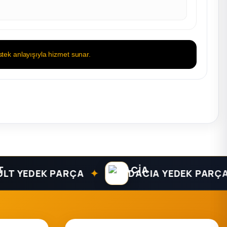
tek anlayışıyla hizmet sunar.
✦
✦
DEK PARÇA
DACIA YEDEK PARÇA