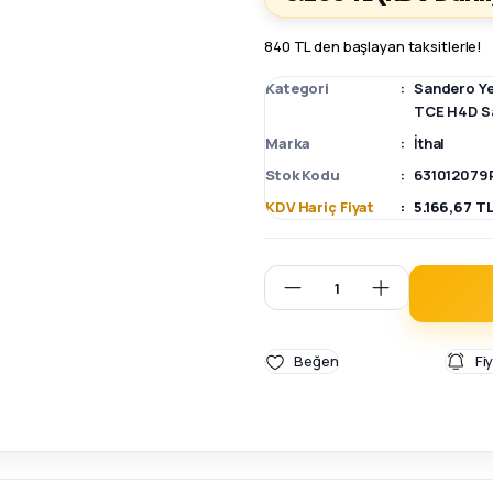
840 TL den başlayan taksitlerle!
Kategori
Sandero Y
TCE H4D Sa
Marka
İthal
Stok Kodu
631012079
KDV Hariç Fiyat
5.166,67 T
Fi