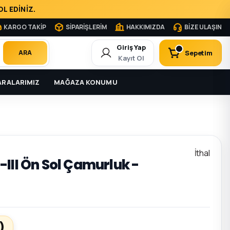
L EDİNİZ.
KARGO TAKİP
SİPARİŞLERİM
HAKKIMIZDA
BİZE ULAŞIN
Giriş Yap
Sepetim
ARA
Kayıt Ol
RALARIMIZ
MAĞAZA KONUMU
İthal
III Ön Sol Çamurluk -
)