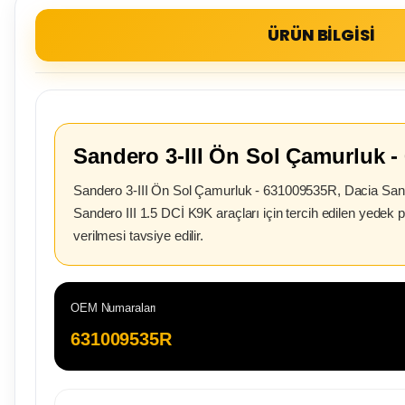
ÜRÜN BİLGİSİ
Sandero 3-III Ön Sol Çamurluk 
Sandero 3-III Ön Sol Çamurluk - 631009535R, Dacia Sand
Sandero III 1.5 DCİ K9K araçları için tercih edilen yedek
verilmesi tavsiye edilir.
OEM Numaraları
631009535R