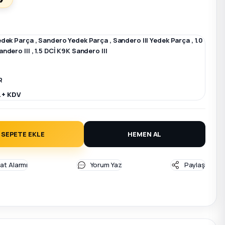
edek Parça
,
Sandero Yedek Parça
,
Sandero III Yedek Parça
,
1.0
ndero III
,
1.5 DCİ K9K Sandero III
R
L + KDV
SEPETE EKLE
HEMEN AL
yat Alarmı
Yorum Yaz
Paylaş