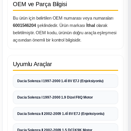
k Parça
OEM ve Parça Bilgisi
rça
Bu ürün için belirtilen OEM numarası veya numaraları
6001546204
şeklindedir. Ürün markası
İthal
olarak
 Parça
belirtilmiştir. OEM kodu, ürünün doğru araçla eşleşmesi
açısından önemli bir kontrol bilgisidir.
Uyumlu Araçlar
Dacia Solenza I 1997-2000 1.4İ 8V E7J (Enjeksiyonlu)
Dacia Solenza I 1997-2000 1.9 Dizel F8Q Motor
Dacia Solenza II 2002-2009 1.4İ 8V E7J (Enjeksiyonlu)
Dacia Solenza II 2002-2009 1.5 DCİ K9K Motor