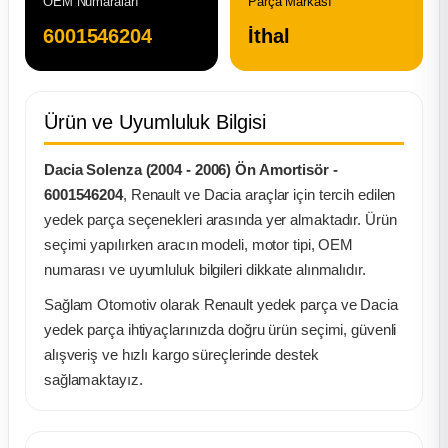
OEM Numaraları
Parça Markası
6001546204
İthal
ça
ça
Ürün ve Uyumluluk Bilgisi
k Parça
Dacia Solenza (2004 - 2006) Ön Amortisör -
 Parça
6001546204
, Renault ve Dacia araçlar için tercih edilen
yedek parça seçenekleri arasında yer almaktadır. Ürün
seçimi yapılırken aracın modeli, motor tipi, OEM
 Parça
numarası ve uyumluluk bilgileri dikkate alınmalıdır.
ek Parça
Sağlam Otomotiv olarak Renault yedek parça ve Dacia
yedek parça ihtiyaçlarınızda doğru ürün seçimi, güvenli
 Parça
alışveriş ve hızlı kargo süreçlerinde destek
sağlamaktayız.
 Parça