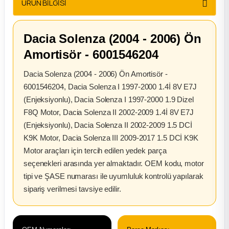
ÜRÜN BİLGİSİ
2012 Sedan
 Parça
Dacia Solenza (2004 - 2006) Ön
Amortisör - 6001546204
 Parça
Dacia Solenza (2004 - 2006) Ön Amortisör -
6001546204, Dacia Solenza I 1997-2000 1.4İ 8V E7J
ça
(Enjeksiyonlu), Dacia Solenza I 1997-2000 1.9 Dizel
F8Q Motor, Dacia Solenza II 2002-2009 1.4İ 8V E7J
dek Parça
(Enjeksiyonlu), Dacia Solenza II 2002-2009 1.5 DCİ
K9K Motor, Dacia Solenza III 2009-2017 1.5 DCİ K9K
rça
Motor araçları için tercih edilen yedek parça
seçenekleri arasında yer almaktadır. OEM kodu, motor
edek Parça
tipi ve ŞASE numarası ile uyumluluk kontrolü yapılarak
sipariş verilmesi tavsiye edilir.
rça
rça