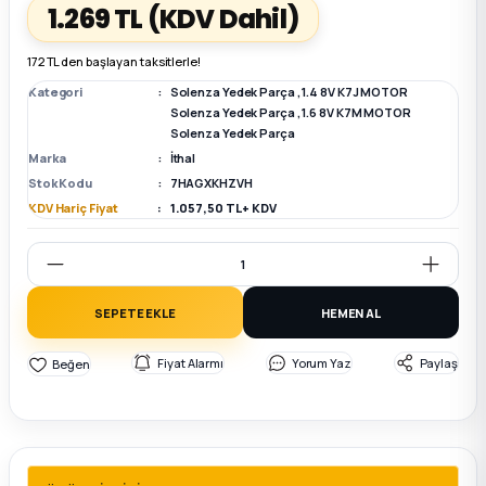
1.269 TL
(KDV Dahil)
k Parça
k Parça
Megane E-TECH Yedek Parça
172 TL den başlayan taksitlerle!
Kategori
Solenza Yedek Parça
,
1.4 8V K7J MOTOR
 Parça
Solenza Yedek Parça
,
1.6 8V K7M MOTOR
Solenza Yedek Parça
Marka
İthal
k Parça
Stok Kodu
7HAGXKHZVH
KDV Hariç Fiyat
1.057,50 TL + KDV
 Parça
 Parça
SEPETE EKLE
HEMEN AL
ek Parça
Fiyat Alarmı
Yorum Yaz
Paylaş
 Parça
k Parça