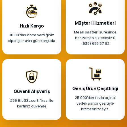
Müşteri Hizmetleri
Hızlı Kargo
Mesai saatleri süresince
16:00’dan önce verdiğiniz
her zaman sizlerleyiz 0
siparişler aynı gün kargoda
(538) 658 57 92
Geniş Ürün Çeşitliliği
Güvenli Alışveriş
25.000'den fazla orjinal
256 Bit SSL sertifikası ile
yedek parça çeşitiyle
kartınız güvende
hizmetinizdeyiz.