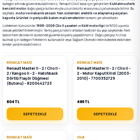
kategori altında güvenle bulabilirsiniz. Renault Clio II kasa için geliştirilen
K4M atmosferik
benzinli motor
, doğru parça kullanımıyla uzun ömürlü ve sorunsuz çalışmasıyla bilinir. Bu
sayfada;
motor ve mekanik aksam
,
fren sistemleri
,
elektrik ve ateşleme parçaları
,
k Parça
k Parça
Megane E-TECH Yedek Parça
kaporta ürünleri
ile
periyodik bakım malzemelerinin
tamamı yer almaktadır.
Listelenen tüm ürünler,
1998–2008 Clio II şaseleri
ve
K4M motor tipi
ile %100 uyumlu
olacak şekilde filtrelenmiştir. Yanlış parça riskini ortadan kaldıran bu yapı sayesinde, hem
 Parça
bakım hem de onarım sürecinde güvenle alışveriş yapabilirsiniz. Doğru parçayı hızlıca
bulmak için kategori filtrelerini kullanabilir veya Sağlam Otomotiv teknik destek ekibinden
birebir yardım alabilirsiniz.
k Parça
RENAULT MAIS
RENAULT MAIS
 Parça
Renault Master II - 2 / Clio II -
Renault Master II - 2 / Clio II -
2 / Kangoo II - 2 - Hatchback
2 - Motor Kaput Kilidi (2003-
Dörtlü Flaşör Düğmesi
2010) - 7700352729
 Parça
(Butonu) - 8200442723
ek Parça
804 TL
489 TL
 Parça
SEPETE EKLE
SEPETE EKLE
k Parça
RENAULT MAIS
GUA