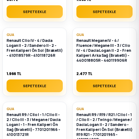
SEPETE EKLE
SEPETE EKLE
GUA
GUA
Renault Clio IV - 4 / Dacia
Renault Megane IV - 4 /
Logan II - 2 / Sandero II - 2 -
Fluence / Megane III - 3 / Clio
Fren Kaliperi Ön Sol (Braketli)
IV - 4 / Dacia Logan II - 2 - Fren
- 410118579R - 410118726R
Kaliperi Arka Sağ (Braketli) -
440018805R - 440119906R
1.966 TL
2.477 TL
SEPETE EKLE
SEPETE EKLE
GUA
GUA
Renault R9 / Clio I - 1 / Clio II -
Renault R9 / R19 / R21 / Clio I - 1
2 / Clio III - 3 / Megane / Dacia
/ Clio II - 2 / Twingo / Megane /
Logan I - 1 - Fren Kaliperi Ön
Dacia Logan II - 2 / Sandero -
Sağ (Braketli) - 7701201966 -
Fren Kaliperi Ön Sol (Braketli)
410013721R
R19 R21 - 7701201965 -