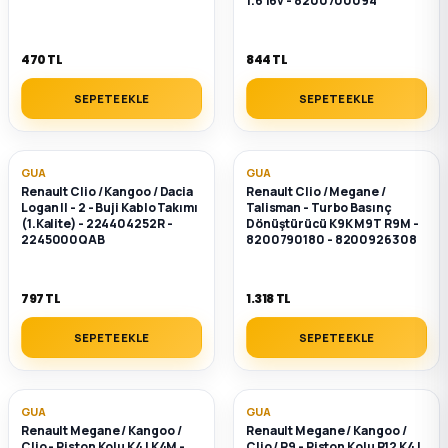
1.6 16v - 8200700094
470 TL
844 TL
SEPETE EKLE
SEPETE EKLE
GUA
GUA
Renault Clio / Kangoo / Dacia
Renault Clio / Megane /
Logan II - 2 - Buji Kablo Takımı
Talisman - Turbo Basınç
(1.Kalite) - 224404252R -
Dönüştürücü K9K M9T R9M -
2245000QAB
8200790180 - 8200926308
797 TL
1.318 TL
SEPETE EKLE
SEPETE EKLE
GUA
GUA
Renault Megane / Kangoo /
Renault Megane / Kangoo /
Clio - Piston Kolu K4J K4M -
Clio / R9 - Piston Kolu R12 K4J