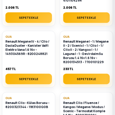
410110429R
2.006 TL
2.006 TL
SEPETE EKLE
SEPETE EKLE
GUA
GUA
Renault Megane IV - 4 / Clio /
Renault Megane I - 1 / Megane
Dacia Duster - Kanister Valfi
II - 2 / Scenic I - 1 / Clio I - 1 /
Elektro Vana 1.6 16v -
Clio II - 2 / Kangoo I - 1 /
149304569R - 8200248821
Laguna I - 1 - Devirdaim Su
Borusu 1.4 16v 1.6 16v -
8200134513 - 7700101229
457 TL
233 TL
SEPETE EKLE
SEPETE EKLE
GUA
GUA
Renault Clio - Külas Borusu -
Renault Clio / Fluence /
8200323344 - 1183100Q0B
Kangoo / Megane / Modus /
Scenic - Termostat Komple