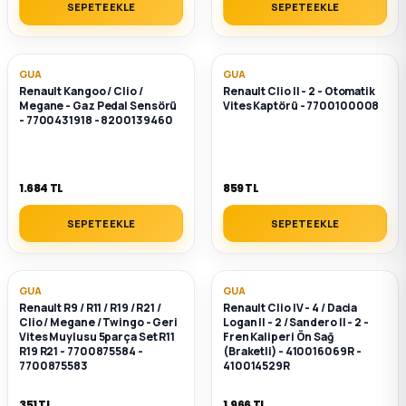
SEPETE EKLE
SEPETE EKLE
GUA
GUA
Renault Kangoo / Clio /
Renault Clio II - 2 - Otomatik
Megane - Gaz Pedal Sensörü
Vites Kaptörü - 7700100008
- 7700431918 - 8200139460
1.684 TL
859 TL
SEPETE EKLE
SEPETE EKLE
GUA
GUA
Renault R9 / R11 / R19 / R21 /
Renault Clio IV - 4 / Dacia
Clio / Megane / Twingo - Geri
Logan II - 2 / Sandero II - 2 -
Vites Muylusu 5parça Set R11
Fren Kaliperi Ön Sağ
R19 R21 - 7700875584 -
(Braketli) - 410016069R -
7700875583
410014529R
351 TL
1.966 TL