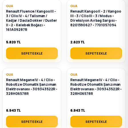
GUA
GUA
ça
Renault Fluence / Kangoo III -
Renault Kangoo II - 2 / Kangoo
3 / Clio IV - 4 / Talisman /
III - 3 / Clio III - 3 / Modus -
Kadjar / Dacia Dokker / Duster
Direksiyon Aırbag Sargısı -
II - 2 - Kelebek Boğazı -
8201590627 - 7701057094
ça
161A09287R
k Parça
5.820 TL
2.623 TL
SEPETE EKLE
SEPETE EKLE
 Parça
 Parça
GUA
GUA
Renault Megane IV - 4 / Clio -
Renault Megane IV - 4 / Clio -
Robotize Otomatik Şanzıman
Robotize Otomatik Şanzıman
ek Parça
Elektrovanası - 309343522R -
Elektrovanası - 309343522R -
328H06578R
328H06578R
 Parça
6.943 TL
6.943 TL
 Parça
SEPETE EKLE
SEPETE EKLE