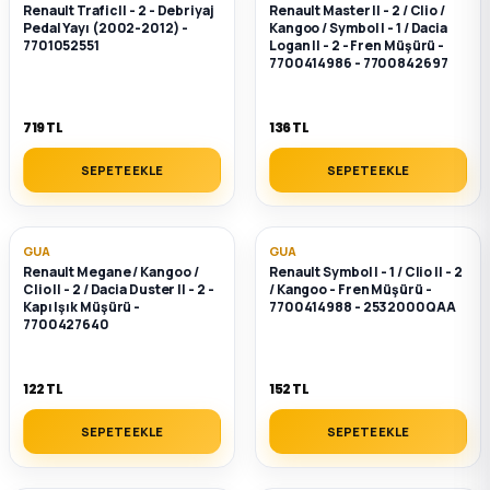
Renault Trafic II - 2 - Debriyaj
Renault Master II - 2 / Clio /
2012 Sedan
Pedal Yayı (2002-2012) -
Kangoo / Symbol I - 1 / Dacia
7701052551
Logan II - 2 - Fren Müşürü -
7700414986 - 7700842697
 Parça
719 TL
136 TL
 Parça
SEPETE EKLE
SEPETE EKLE
ça
dek Parça
GUA
GUA
Renault Megane / Kangoo /
Renault Symbol I - 1 / Clio II - 2
Clio II - 2 / Dacia Duster II - 2 -
/ Kangoo - Fren Müşürü -
rça
Kapı Işık Müşürü -
7700414988 - 2532000QAA
7700427640
edek Parça
122 TL
152 TL
rça
SEPETE EKLE
SEPETE EKLE
rça