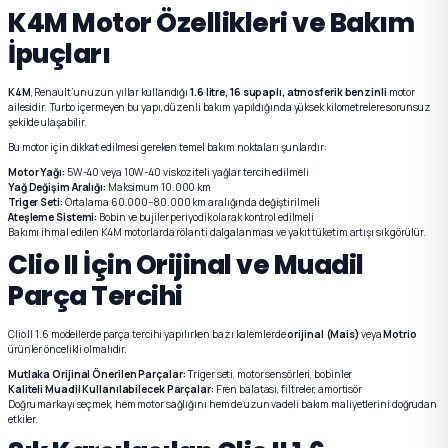
K4M Motor Özellikleri ve Bakım
İpuçları
K4M
, Renault’un uzun yıllar kullandığı
1.6 litre, 16 supaplı, atmosferik benzinli
motor
ailesidir. Turbo içermeyen bu yapı, düzenli bakım yapıldığında yüksek kilometrelere sorunsuz
şekilde ulaşabilir.
Bu motor için dikkat edilmesi gereken temel bakım noktaları şunlardır:
Motor Yağı:
5W-40 veya 10W-40 viskoziteli yağlar tercih edilmeli
Yağ Değişim Aralığı:
Maksimum 10.000 km
Triger Seti:
Ortalama 60.000–80.000 km aralığında değiştirilmeli
Ateşleme Sistemi:
Bobin ve bujiler periyodik olarak kontrol edilmeli
Bakımı ihmal edilen K4M motorlarda rölanti dalgalanması ve yakıt tüketim artışı sık görülür.
Clio II İçin Orijinal ve Muadil
Parça Tercihi
Clio II 1.6 modellerde parça tercihi yapılırken bazı kalemlerde
orijinal (Mais)
veya
Motrio
ürünler öncelikli olmalıdır.
Mutlaka Orijinal Önerilen Parçalar:
Triger seti, motor sensörleri, bobinler
Kaliteli Muadil Kullanılabilecek Parçalar:
Fren balatası, filtreler, amortisör
Doğru markayı seçmek, hem motor sağlığını hem de uzun vadeli bakım maliyetlerini doğrudan
etkiler.