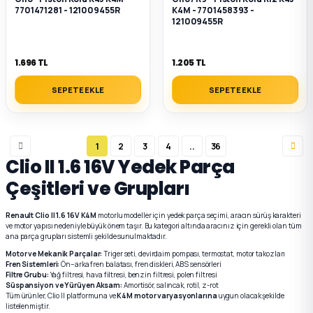
7701471281 - 121009455R
K4M - 7701458393 -
121009455R
1.696 TL
1.205 TL
SEPETE EKLE
SEPETE EKLE
1
2
3
4
..
36
Clio II 1.6 16V Yedek Parça
Çeşitleri ve Grupları
Renault Clio II 1.6 16V K4M
motorlu modeller için yedek parça seçimi, aracın sürüş karakteri
ve motor yapısı nedeniyle büyük önem taşır. Bu kategori altında aracınız için gerekli olan tüm
ana parça grupları sistemli şekilde sunulmaktadır.
Motor ve Mekanik Parçalar:
Triger seti, devirdaim pompası, termostat, motor takozları
Fren Sistemleri:
Ön–arka fren balatası, fren diskleri, ABS sensörleri
Filtre Grubu:
Yağ filtresi, hava filtresi, benzin filtresi, polen filtresi
Süspansiyon ve Yürüyen Aksam:
Amortisör, salıncak, rotil, z-rot
Tüm ürünler, Clio II platformuna ve
K4M motor varyasyonlarına
uygun olacak şekilde
listelenmiştir.