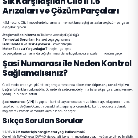
Sık Karşılaşılan Clio II 1.6
Arızaları ve Çözüm Parçaları
K4M motorlu Clio II modellerde kullanıcıların en sık karşılaştığı arızalar ve çözüm parçaları
aşağıdaki gibidir:
Ateşleme Bobini Arızası:
Tekleme ve çekiş düşüklüğü
Termostat Sorunları:
Hararet veya geç ısınma
Fren Balatası ve Disk Aşınması:
Ses ve titreşim
Motor Takozu Yorgunluğu:
Titreşimli çalışma
Bu parçaların zamanında değiştirilmesi, daha büyük motor arızalarının önüne geçer.
Şasi Numarası ile Neden Kontrol
Sağlamalısınız?
Clio II modellerde aynı yıl üretilmiş araçlar arasında bile
motor ekipmanı, sensör tipi ve
bağlantı farkları
bulunabilir. Bu nedenle sadece model yılına bakarak parça siparişi vermek,
yanlış ürün riskini artırır.
Şasi numarası (VIN)
ile yapılan kontrol sayesinde aracınıza birebir uyumlu parça hızlıca
tespit edilir. Sağlam Otomotiv destek hattı, sipariş öncesinde bu kontrolü ücretsiz olarak
sağlayarak zaman ve maliyet kaybının önüne geçer.
Sıkça Sorulan Sorular
1.6 16V K4M motor için hangi motor yağı kullanılmalı?
Genellikle 5W-40 veya 10W-40 viskoziteli, benzinli motorlara uygun yağlar tercih edilmelidir.