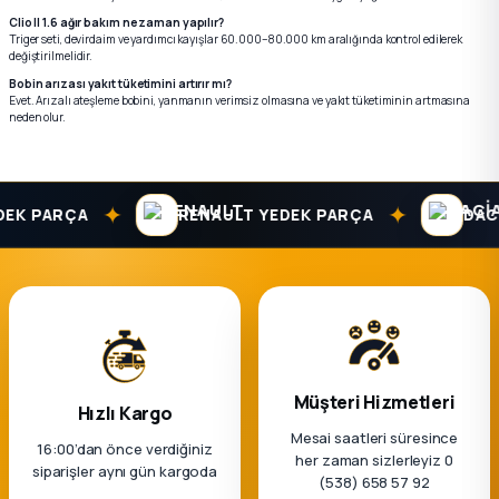
Clio II 1.6 ağır bakım ne zaman yapılır?
Triger seti, devirdaim ve yardımcı kayışlar 60.000–80.000 km aralığında kontrol edilerek
değiştirilmelidir.
Bobin arızası yakıt tüketimini artırır mı?
Evet. Arızalı ateşleme bobini, yanmanın verimsiz olmasına ve yakıt tüketiminin artmasına
neden olur.
✦
✦
 PARÇA
RENAULT YEDEK PARÇA
DACIA Y
Müşteri Hizmetleri
Hızlı Kargo
Mesai saatleri süresince
16:00’dan önce verdiğiniz
her zaman sizlerleyiz 0
siparişler aynı gün kargoda
(538) 658 57 92