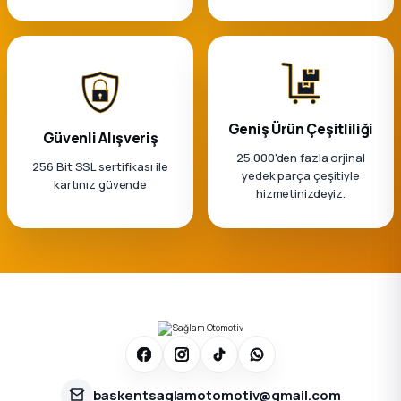
Geniş Ürün Çeşitliliği
Güvenli Alışveriş
25.000'den fazla orjinal
256 Bit SSL sertifikası ile
yedek parça çeşitiyle
kartınız güvende
hizmetinizdeyiz.
baskentsaglamotomotiv@gmail.com