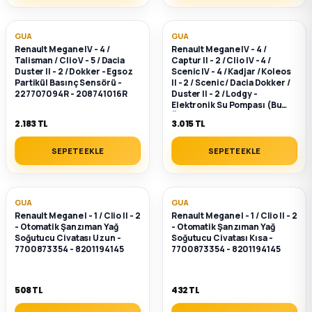
k Parça
GUA
GUA
rça
Renault Megane IV - 4 /
Renault Megane IV - 4 /
Talisman / Clio V - 5 / Dacia
Captur II - 2 / Clio IV - 4 /
Duster II - 2 / Dokker - Egsoz
Scenic IV - 4 / Kadjar / Koleos
 Parça
Partikül Basınç Sensörü -
II - 2 / Scenic / Dacia Dokker /
227707094R - 208741016R
Duster II - 2 / Lodgy -
Elektronik Su Pompası (Bu
Ürün Orijinal) - 144B06803R -
2.183 TL
3.015 TL
144B00004R
SEPETE EKLE
SEPETE EKLE
GUA
GUA
Renault Megane I - 1 / Clio II - 2
Renault Megane I - 1 / Clio II - 2
- Otomatik Şanzıman Yağ
- Otomatik Şanzıman Yağ
Soğutucu Civatası Uzun -
Soğutucu Civatası Kısa -
7700873354 - 8201194145
7700873354 - 8201194145
508 TL
432 TL