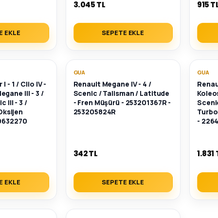
3.045 TL
915 T
E EKLE
SEPETE EKLE
GUA
GUA
 - 1 / Clio IV -
Renault Megane IV - 4 /
Renau
 Megane III - 3 /
Scenic / Talisman / Latitude
Koleos
 III - 3 /
- Fren Müşürü - 253201367R -
Scenic
 Oksijen
253205824R
Turbo
0632270
- 226
342 TL
1.831 
E EKLE
SEPETE EKLE