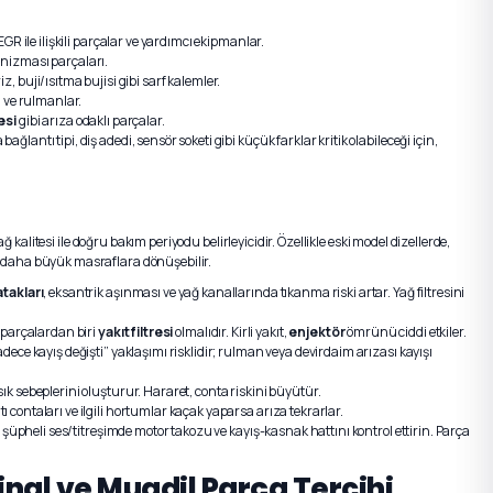
EGR ile ilişkili parçalar ve yardımcı ekipmanlar.
anizması parçaları.
riz, buji/ısıtma bujisi gibi sarf kalemler.
ü ve rulmanlar.
esi
gibi arıza odaklı parçalar.
ntı tipi, diş adedi, sensör soketi gibi küçük farklar kritik olabileceği için,
ğ kalitesi ile doğru bakım periyodu belirleyicidir. Özellikle eski model dizellerde,
a daha büyük masraflara dönüşebilir.
takları
, eksantrik aşınması ve yağ kanallarında tıkanma riski artar. Yağ filtresini
 parçalardan biri
yakıt filtresi
olmalıdır. Kirli yakıt,
enjektör
ömrünü ciddi etkiler.
dece kayış değişti” yaklaşımı risklidir; rulman veya devirdaim arızası kayışı
sık sebeplerini oluşturur. Hararet, conta riskini büyütür.
 contaları ve ilgili hortumlar kaçak yaparsa arıza tekrarlar.
 şüpheli ses/titreşimde motor takozu ve kayış-kasnak hattını kontrol ettirin. Parça
jinal ve Muadil Parça Tercihi