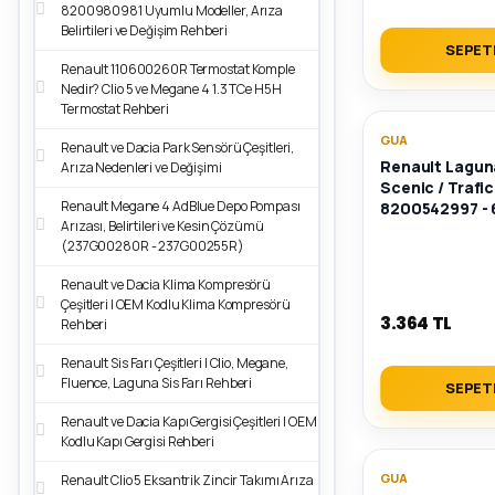
8200980981 Uyumlu Modeller, Arıza
Belirtileri ve Değişim Rehberi
SEPET
Renault 110600260R Termostat Komple
Nedir? Clio 5 ve Megane 4 1.3 TCe H5H
Termostat Rehberi
GUA
Renault ve Dacia Park Sensörü Çeşitleri,
Renault Lagun
Arıza Nedenleri ve Değişimi
Scenic / Trafic 
Renault Megane 4 AdBlue Depo Pompası
8200542997 -
Arızası, Belirtileri ve Kesin Çözümü
(237G00280R - 237G00255R)
Renault ve Dacia Klima Kompresörü
Çeşitleri | OEM Kodlu Klima Kompresörü
3.364 TL
Rehberi
Renault Sis Farı Çeşitleri | Clio, Megane,
Fluence, Laguna Sis Farı Rehberi
SEPET
Renault ve Dacia Kapı Gergisi Çeşitleri | OEM
Kodlu Kapı Gergisi Rehberi
GUA
Renault Clio 5 Eksantrik Zincir Takımı Arıza