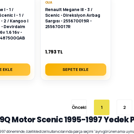
GUA
I - 1 /
Renault Megane III - 3 /
cenic I - 1 /
Scenic - Direksiyon Aırbag
II - 2 / Kangoo I
Sargısı - 255670019R -
 1 - Devirdaim
255670017R
6v 1.6 16v -
 1487500QAB
1.793 TL
E EKLE
SEPETE EKLE
1
2
 F9Q Motor Scenic 1995-1997 Yedek P
97 döneminde, özellikle dizel kullanıcılarında parça seçimi “aynı görünen ama uymay