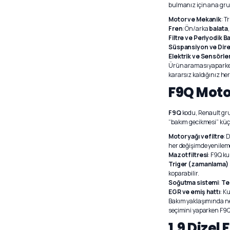
bulmanız için ana grup
Motor ve Mekanik
: T
Fren
: Ön/arka
balata
Filtre ve Periyodik B
Süspansiyon ve Dir
Elektrik ve Sensörle
Ürün araması yaparken “
kararsız kaldığınız he
F9Q Motor
F9Q
kodu, Renault grubu
“bakım gecikmesi” küçü
Motor yağı ve filtre
: 
her değişimde yenileme
Mazot filtresi
: F9Q ku
Triger (zamanlama) 
koparabilir.
Soğutma sistemi
:
Te
EGR ve emiş hattı
: K
Bakım yaklaşımında net 
seçimini yaparken F9Q
1.9 Dizel