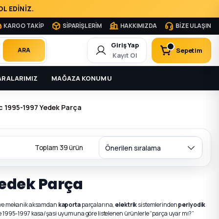
L EDİNİZ.
KARGO TAKİP
SİPARİŞLERİM
HAKKIMIZDA
BİZE ULAŞIN
Giriş Yap
Sepetim
ARA
Kayıt Ol
RALARIMIZ
MAĞAZA KONUMU
ic 1995-1997 Yedek Parça
Toplam 39 ürün
 Yedek Parça
ve mekanik aksamdan
kaporta
parçalarına,
elektrik
sistemlerinden
periyodik
e 1995-1997 kasa/şasi uyumuna göre listelenen ürünlerle “parça uyar mı?”