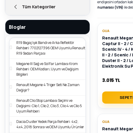
endişesini ortadan kal
Tüm Kategoriler
numarası (VIN)
ile d
Bloglar
GUA
Renault Megane
R19 Bagaj Işık Bandı ve Arka Reflektör
Captur II - 2 / Cl
Rehberi: 7702127396 OEM Uyumlu Renault
Scenic IV - 4 /
R19 Sedan Parçası
II - 2 / Scenic 
Duster II - 2 / 
Megane III Sağ ve Sol Far Lambası Krom
Elektronik Su
Rehberi: OEM Kodları, Uyum ve Değişim
Ürün Orijinal)
Bilgileri
144B00004R
3.015 TL
Renault Megane 4 Triger Seti Ne Zaman
Değişir?
SEPET
Renault Clio Stop Lambası Seçimi ve
Değişimi: Clio 1, Clio 2, Clio 3, Clio 4 ve Clio 5
Uyum Rehberi
Dacia Duster Yedek Parça Rehberi: 4x2,
GUA
4x4, 2018 Sonrası ve OEM Uyumlu Ürünler
Renault Megane 