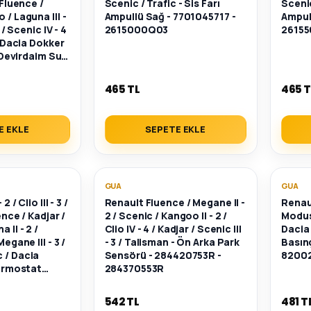
 Fluence /
Scenic / Trafic - Sis Farı
Scenic
 / Laguna III -
Ampullü Sağ - 7701045717 -
Ampull
3 / Scenic IV - 4
2615000Q03
2615
 / Dacia Dokker
- Devirdaim Su
1478830 -
465 TL
465 T
E EKLE
SEPETE EKLE
GUA
GUA
2 / Clio III - 3 /
Renault Fluence / Megane II -
Renaul
uence / Kadjar /
2 / Scenic / Kangoo II - 2 /
Modus 
 II - 2 /
Clio IV - 4 / Kadjar / Scenic III
Dacia 
Megane III - 3 /
- 3 / Talisman - Ön Arka Park
Basın
 / Dacia
Sensörü - 284420753R -
82002
Termostat
284370553R
03082R -
542 TL
481 T