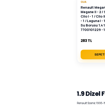
GUA
Renault Megane 
Megane II - 2 / S
Clio I - 1 / Clio 
- 1 / Laguna I -
Su Borusu 1.4 1
7700101229 -
283 TL
SEPET
1.9 Dizel
Renault Scenic 1995-19