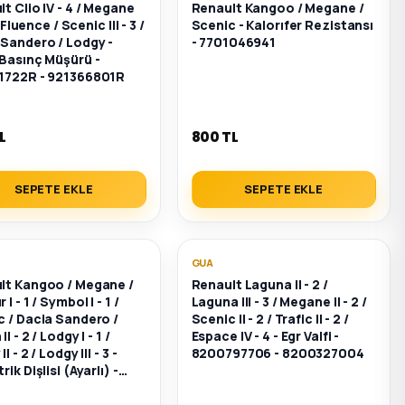
t Clio IV - 4 / Megane
Renault Kangoo / Megane /
 / Fluence / Scenic III - 3 /
Scenic - Kalorıfer Rezistansı
 Sandero / Lodgy -
- 7701046941
 Basınç Müşürü -
1722R - 921366801R
L
800 TL
SEPETE EKLE
SEPETE EKLE
GUA
lt Kangoo / Megane /
Renault Laguna II - 2 /
I - 1 / Symbol I - 1 /
Laguna III - 3 / Megane II - 2 /
c / Dacia Sandero /
Scenic II - 2 / Trafic II - 2 /
I - 2 / Lodgy I - 1 /
Espace IV - 4 - Egr Valfi -
I - 2 / Lodgy III - 3 -
8200797706 - 8200327004
rik Dişlisi (Ayarlı) -
78037 - 7701473179