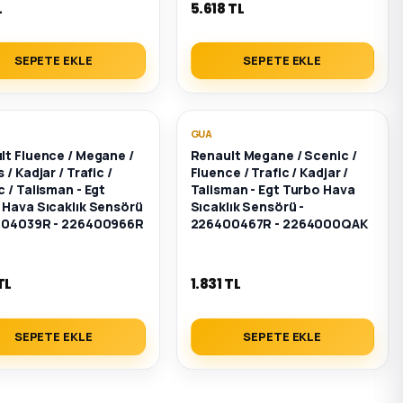
L
5.618 TL
SEPETE EKLE
SEPETE EKLE
GUA
lt Fluence / Megane /
Renault Megane / Scenic /
 / Kadjar / Trafic /
Fluence / Trafic / Kadjar /
 / Talisman - Egt
Talisman - Egt Turbo Hava
 Hava Sıcaklık Sensörü
Sıcaklık Sensörü -
404039R - 226400966R
226400467R - 2264000QAK
TL
1.831 TL
SEPETE EKLE
SEPETE EKLE