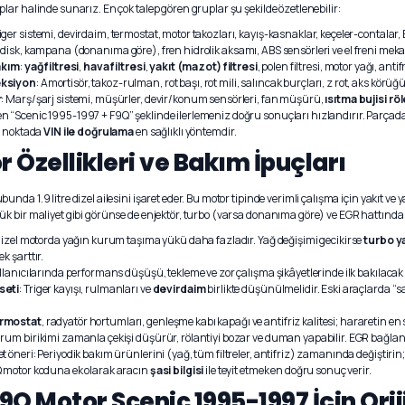
lar halinde sunarız. En çok talep gören gruplar şu şekilde özetlenebilir:
riger sistemi, devirdaim, termostat, motor takozları, kayış-kasnaklar, keçeler-contalar, 
, disk, kampana (donanıma göre), fren hidrolik aksamı, ABS sensörleri ve el freni mek
akım
:
yağ filtresi
,
hava filtresi
,
yakıt (mazot) filtresi
, polen filtresi, motor yağı, antif
eksiyon
: Amortisör, takoz-rulman, rot başı, rot mili, salıncak burçları, z rot, aks körüğ
r
: Marş/şarj sistemi, müşürler, devir/konum sensörleri, fan müşürü,
ısıtma bujisi röl
Scenic 1995-1997 + F9Q” şeklinde ilerlemeniz doğru sonuçları hızlandırır. Parçada bağla
r noktada
VIN ile doğrulama
en sağlıklı yöntemdir.
 Özellikleri ve Bakım İpuçları
nda 1.9 litre dizel ailesini işaret eder. Bu motor tipinde verimli çalışma için yakıt ve ya
k bir maliyet gibi görünse de enjektör, turbo (varsa donanıma göre) ve EGR hattınd
Dizel motorda yağın kurum taşıma yükü daha fazladır. Yağ değişimi gecikirse
turbo ya
k şarttır.
llanıcılarında performans düşüşü, tekleme ve zor çalışma şikâyetlerinde ilk bakılacak
seti
: Triger kayışı, rulmanları ve
devirdaim
birlikte düşünülmelidir. Eski araçlarda “sa
rmostat
, radyatör hortumları, genleşme kabı kapağı ve antifriz kalitesi; hararetin en 
urum birikimi zamanla çekişi düşürür, rölantiyi bozar ve duman yapabilir. EGR bağlantı
öneri: Periyodik bakım ürünlerini (yağ, tüm filtreler, antifriz) zamanında değiştirin;
 motor koduna ek olarak aracın
şasi bilgisi
ile teyit etmek en doğru sonuç verir.
 F9Q Motor Scenic 1995-1997 İçin Ori