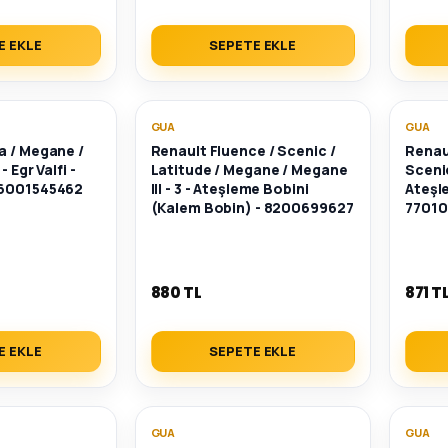
E EKLE
SEPETE EKLE
GUA
GUA
a / Megane /
Renault Fluence / Scenic /
Renau
- Egr Valfi -
Latitude / Megane / Megane
Scenic
 6001545462
III - 3 - Ateşleme Bobini
Ateşl
(Kalem Bobin) - 8200699627
77010
880 TL
871 T
E EKLE
SEPETE EKLE
GUA
GUA