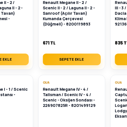
II - 2 /
Renault Megane II - 2 /
Renaul
aguna II - 2 -
Scenic II - 2 / Laguna II - 2 -
III - 3
r Tavan)
Sanroof (Açılır Tavan)
Dacia
esi -
Kumanda Çerçevesi
Klima
(Düğmeli) - 8200119893
92136
671 TL
835 T
E EKLE
SEPETE EKLE
GUA
GUA
 I - 1 / Scenic
Renault Megane IV - 4 /
Renau
istansı -
Talisman / Scenic IV - 4 /
Captur 
Scenic - Oksijen Sondası -
Sceni
226907825R - 8201499129
Logan I
Lodgy I
Eksant
77014