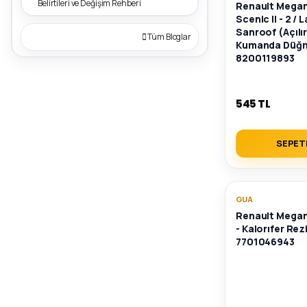
Belirtileri ve Değişim Rehberi
Renault Megane 
Scenic II - 2 / L
Sanroof (Açılı
Tüm Bloglar
Kumanda Düğm
8200119893
545 TL
SEPET
GUA
Renault Megane
- Kalorıfer Rez
7701046943