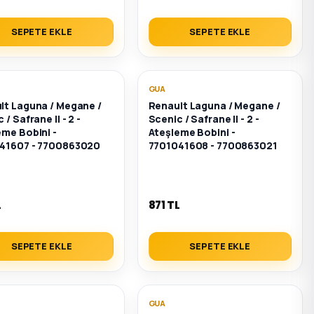
SEPETE EKLE
SEPETE EKLE
GUA
lt Laguna / Megane /
Renault Laguna / Megane /
 / Safrane II - 2 -
Scenic / Safrane II - 2 -
eme Bobini -
Ateşleme Bobini -
41607 - 7700863020
7701041608 - 7700863021
L
871 TL
SEPETE EKLE
SEPETE EKLE
GUA