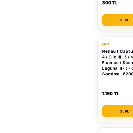
800 TL
SEPET
GUA
Renault Captur I
4 / Clio III - 3 /
Fluence / Scenic
Laguna III - 3 -
Sondası - 820
1.190 TL
SEPET