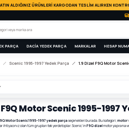
ATIN ALDIĞINIZ ÜRÜNLERİ KARGODAN TESLİM ALIRKEN KONTRO
EK PARÇA
DACİA YEDEK PARÇA
MARKALAR
HESAP NUMA
Scenic 1995-1997 Yedek Parça
1.9 Dizel F9Q Motor Scen
r
el F9Q Motor Scenic 1995-1997
 F9Q Motor Scenic 1995-1997 yedek parça
seçenekleri burada. Bu kategori;
motor
 ihtiyacınız olan tüm grupları tek yerde toplar. Scenic’in
F9Q dizel
motor yapısına v