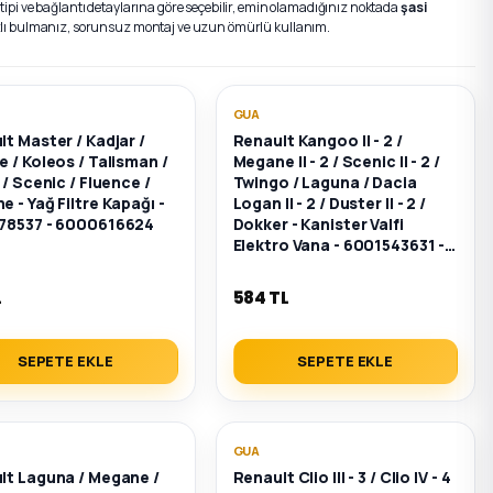
ipi ve bağlantı detaylarına göre seçebilir, emin olamadığınız noktada
şasi
ızlı bulmanız, sorunsuz montaj ve uzun ömürlü kullanım.
GUA
t Master / Kadjar /
Renault Kangoo II - 2 /
 / Koleos / Talisman /
Megane II - 2 / Scenic II - 2 /
 / Scenic / Fluence /
Twingo / Laguna / Dacia
 - Yağ Filtre Kapağı -
Logan II - 2 / Duster II - 2 /
78537 - 6000616624
Dokker - Kanister Valfi
Elektro Vana - 6001543631 -
8200248821
L
584 TL
SEPETE EKLE
SEPETE EKLE
GUA
lt Laguna / Megane /
Renault Clio III - 3 / Clio IV - 4