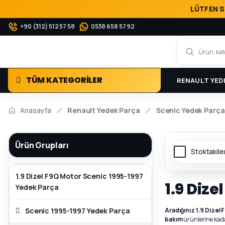
LÜTFEN S
+90 (312) 512 57 58
0538 658 57 92
TÜM KATEGORİLER
RENAULT YED
Anasayfa
Renault Yedek Parça
Scenic Yedek Parça
Ürün Grupları
Stoktakile
1.9 Dizel F9Q Motor Scenic 1995-1997
1.9 Diz
Yedek Parça
Scenic 1995-1997 Yedek Parça
Aradığınız 1.9 Dizel
bakım
ürünlerine kadar