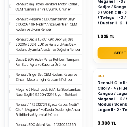
Megane III - 3 /
Renault Yağ Filtresi Rehberi: Motor Kodları,
Kadjar / Kangoo
OEM Numaraları ve Uyumlu Ürünler
3 / Scenic III - 
/ Twingo II - 2
Renault Megane 3 EDC Şanzıman Beyni
/ Duster II - 2 
310320749R Nedir? Arıza Belirtileri, OEM
Pompası - 770
Kodları ve Uyum Rehberi
8660003373
1.025 TL
Renault Dacia 1.5 dCi K9K Debriyaj Seti
302057302R | LUK ve Renault Mais OEM
Kodları, Uyumlu Araçlar ve Değişim Rehberi
SEPET
Dacia DEGA Yedek Parça Rehberi: Tampon,
Far, Stop, Ayna ve Kaporta Ürünleri
Renault Triger Seti OEM Kodları: Kayışlı ve
GUA
Zincirli Motorlar İçin Kapsamlı Rehber
Renault Clio II - 
Clio IV - 4 / Fl
Megane 2 Hatchback Sol Arka Stop Lambası
Kangoo / Laguna
Nasıl Seçilir? 8200413214 Uyum Rehberi
Megane II - 2 / 
Modus / Scenic
Renault 147253272R Egzoz Klapesi Nedir?
Logan II - 2 - 
Clio 4, Megane 4 ve Dacia Duster İçin Arıza
Belirtileri ve Uyumlu Ürünler
Komple - 1106
1106000Q0Z
3.308 TL
Renault EDC Volant Nedir? 123005236R -