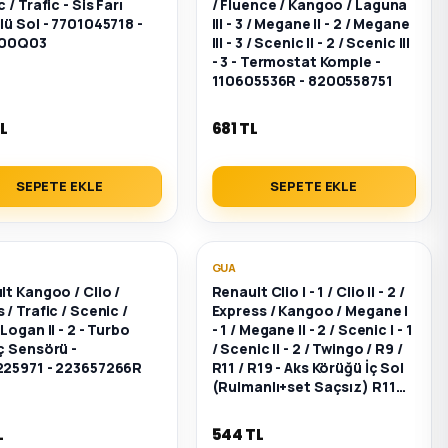
 / Trafic - Sis Farı
/ Fluence / Kangoo / Laguna
ü Sol - 7701045718 -
III - 3 / Megane II - 2 / Megane
500Q03
III - 3 / Scenic II - 2 / Scenic III
- 3 - Termostat Komple -
110605536R - 8200558751
L
681 TL
SEPETE EKLE
SEPETE EKLE
GUA
t Kangoo / Clio /
Renault Clio I - 1 / Clio II - 2 /
/ Trafic / Scenic /
Express / Kangoo / Megane I
Logan II - 2 - Turbo
- 1 / Megane II - 2 / Scenic I - 1
ç Sensörü -
/ Scenic II - 2 / Twingo / R9 /
25971 - 223657266R
R11 / R19 - Aks Körüğü İç Sol
(Rulmanlı+set Saçsız) R11
R19 - 7701470567 -
7701468576
L
544 TL