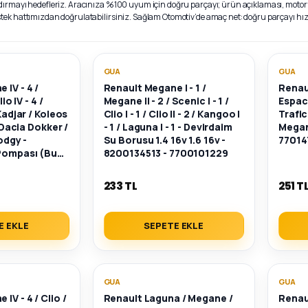
dırmayı hedefleriz. Aracınıza %100 uyum için doğru parçayı; ürün açıklaması, motor t
estek hattımızdan doğrulatabilirsiniz. Sağlam Otomotiv’de amaç net: doğru parçayı h
GUA
GUA
 IV - 4 /
Renault Megane I - 1 /
Renaul
io IV - 4 /
Megane II - 2 / Scenic I - 1 /
Espace
 Kadjar / Koleos
Clio I - 1 / Clio II - 2 / Kangoo I
Trafic
/ Dacia Dokker /
- 1 / Laguna I - 1 - Devirdaim
Megane
Lodgy -
Su Borusu 1.4 16v 1.6 16v -
77014
 Pompası (Bu
8200134513 - 7700101229
 - 144B06803R -
233 TL
251 T
E EKLE
SEPETE EKLE
GUA
GUA
IV - 4 / Clio /
Renault Laguna / Megane /
Renau