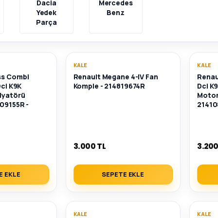
Dacia
Mercedes
Yedek
Benz
Parça
KALE
KALE
ss Combi
Renault Megane 4-IV Fan
Renau
Dci K9K
Komple - 214819674R
Dci K9
dyatörü
Motor
109155R -
21410
3.000 TL
3.200
E EKLE
SEPETE EKLE
KALE
KALE