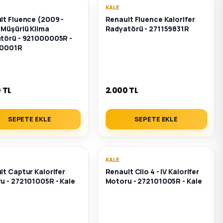
KALE
lt Fluence (2009 -
Renault Fluence Kalorifer
 Müşürlü Klima
Radyatörü - 271159831R
törü - 921000005R -
00001R
 TL
2.000 TL
SEPETE EKLE
SEPETE EKLE
KALE
lt Captur Kalorifer
Renault Clio 4 - IV Kalorifer
u - 272101005R - Kale
Motoru - 272101005R - Kale