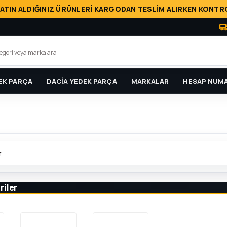
ATIN ALDIĞINIZ ÜRÜNLERİ KARGODAN TESLİM ALIRKEN KONTRO
EK PARÇA
DACİA YEDEK PARÇA
MARKALAR
HESAP NUMA
r
riler