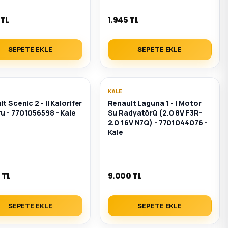
 TL
1.945 TL
SEPETE EKLE
SEPETE EKLE
KALE
t Scenic 2 - II Kalorifer
Renault Laguna 1 - I Motor
u - 7701056598 - Kale
Su Radyatörü (2.0 8V F3R-
2.0 16V N7Q) - 7701044076 -
Kale
 TL
9.000 TL
SEPETE EKLE
SEPETE EKLE