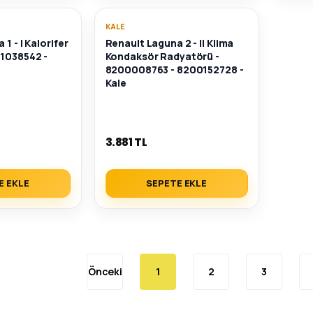
KALE
1 - I Kalorifer
Renault Laguna 2 - II Klima
01038542 -
Kondaksör Radyatörü -
8200008763 - 8200152728 -
Kale
3.881 TL
E EKLE
SEPETE EKLE
1
2
3