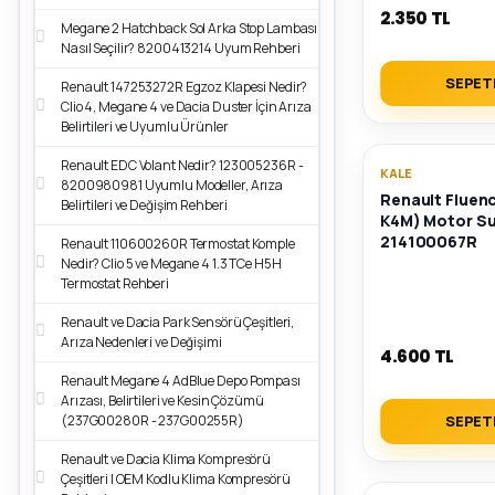
2.350 TL
Megane 2 Hatchback Sol Arka Stop Lambası
Nasıl Seçilir? 8200413214 Uyum Rehberi
SEPET
Renault 147253272R Egzoz Klapesi Nedir?
Clio 4, Megane 4 ve Dacia Duster İçin Arıza
Belirtileri ve Uyumlu Ürünler
Renault EDC Volant Nedir? 123005236R -
KALE
8200980981 Uyumlu Modeller, Arıza
Renault Fluence
Belirtileri ve Değişim Rehberi
K4M) Motor Su
214100067R
Renault 110600260R Termostat Komple
Nedir? Clio 5 ve Megane 4 1.3 TCe H5H
Termostat Rehberi
Renault ve Dacia Park Sensörü Çeşitleri,
Arıza Nedenleri ve Değişimi
4.600 TL
Renault Megane 4 AdBlue Depo Pompası
Arızası, Belirtileri ve Kesin Çözümü
SEPET
(237G00280R - 237G00255R)
Renault ve Dacia Klima Kompresörü
Çeşitleri | OEM Kodlu Klima Kompresörü