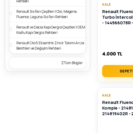
Rehberi
KALE
Renault Fluenc
Renault Sis Farı Çeşitleri | Clio, Megane,
Turbo İntercol
Fluence, Laguna Sis Farı Rehberi
- 144966078R 
Renault ve Dacia Kapı Gergisi Çeşitleri | OEM
Kodlu Kapı Gergisi Rehberi
Renault Clio 5 Eksantrik Zincir Takımı Arıza
Belirtileri ve Değişim Rehberi
4.000 TL
Tüm Bloglar
SEPET
KALE
Renault Fluen
Komple - 2148
214819402R -