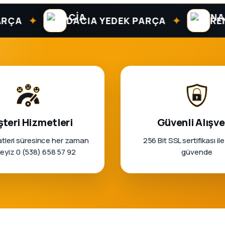
✦
✦
DACIA YEDEK PARÇA
RENAULT
teri Hizmetleri
Güvenli Alışve
tleri süresince her zaman
256 Bit SSL sertifikası ile
rleyiz 0 (538) 658 57 92
güvende