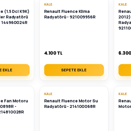
KALE
KALE
e (1.5 Dci K9K)
Renault Fluence Klima
Renau
ler Radyatörü
Radyatörü - 921009956R
2012)
- 144960024R
Radya
9211
4.100 TL
6.300
E EKLE
SEPETE EKLE
KALE
KALE
ce Fan Motoru
Renault Fluence Motor Su
Renau
10898R -
Radyatörü - 214100068R
Motor
 214810028R