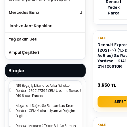
Renault
Yedek
Mercedes Benz
Parça
Jant ve Jant Kapakları
KALE
Yağ Bakım Seti
Renault Expre
(2021 ->) (1.5 
Ampul Çeşitleri
AdBlue) Su Ra
Yardımcı - 214
214106910R
Bloglar
3.650 TL
R19 Bagaj Işık Bandı ve Arka Reflektör
Rehberi: 7702127396 OEM Uyumlu Renault
R19 Sedan Parçası
SEPET
Megane III Sağ ve Sol Far Lambası Krom
Rehberi: OEM Kodları, Uyum ve Değişim
Bilgileri
KALE
Renault Megane 4 Triger Seti Ne Zaman