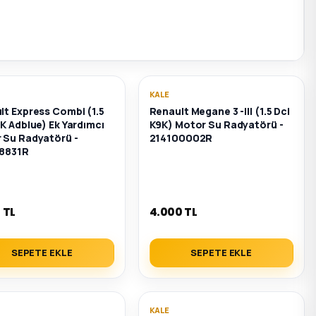
KALE
lt Express Combi (1.5
Renault Megane 3 -III (1.5 Dci
K Adblue) Ek Yardımcı
K9K) Motor Su Radyatörü -
 Su Radyatörü -
214100002R
8831R
 TL
4.000 TL
SEPETE EKLE
SEPETE EKLE
KALE