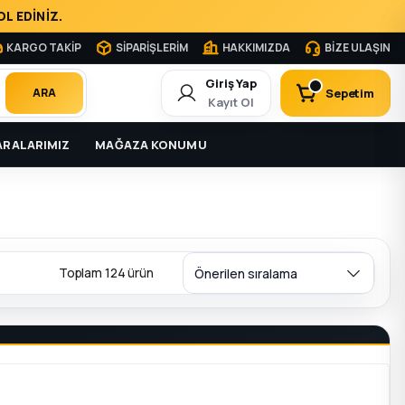
L EDİNİZ.
KARGO TAKİP
SİPARİŞLERİM
HAKKIMIZDA
BİZE ULAŞIN
Giriş Yap
Sepetim
ARA
Kayıt Ol
RALARIMIZ
MAĞAZA KONUMU
Toplam 124 ürün