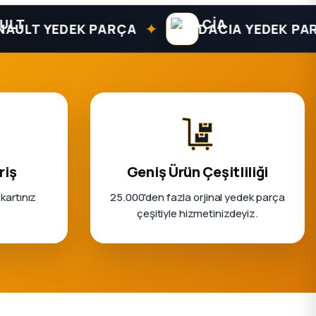
✦
✦
 YEDEK PARÇA
DACIA YEDEK PARÇA
riş
Geniş Ürün Çeşitliliği
 kartınız
25.000'den fazla orjinal yedek parça
çeşitiyle hizmetinizdeyiz.