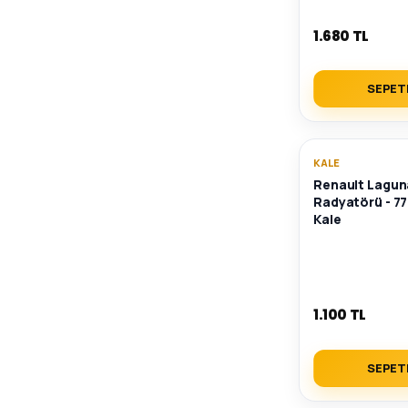
1.680 TL
SEPET
KALE
Renault Laguna 
Radyatörü - 7
Kale
1.100 TL
SEPET