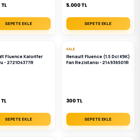
 TL
5.000 TL
SEPETE EKLE
SEPETE EKLE
KALE
lt Fluence Kalorifer
Renault Fluence (1.5 Dci K9K)
u - 272104377R
Fan Rezistansı - 214936501R
 TL
300 TL
SEPETE EKLE
SEPETE EKLE