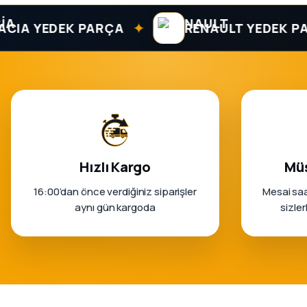
✦
EDEK PARÇA
RENAULT YEDEK PARÇA
Hızlı Kargo
Müş
16:00’dan önce verdiğiniz siparişler
Mesai saa
aynı gün kargoda
sizle