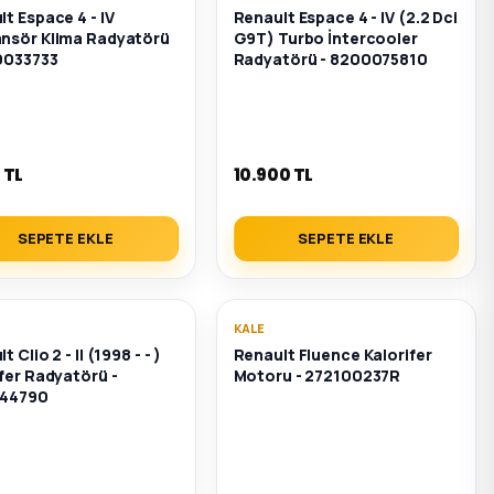
t Espace 4 - IV
Renault Espace 4 - IV (2.2 Dci
nsör Klima Radyatörü
G9T) Turbo İntercooler
0033733
Radyatörü - 8200075810
 TL
10.900 TL
SEPETE EKLE
SEPETE EKLE
KALE
 Clio 2 - II (1998 - - )
Renault Fluence Kalorifer
fer Radyatörü -
Motoru - 272100237R
044790