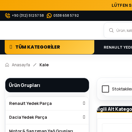
LÜTFEN S
+90 (312) 512 57 58
0538 658 57 92
TÜM KATEGORİLER
RENAULT YED
Anasayfa
Kale
Ürün Grupları
Stoktakile
Renault Yedek Parça
İlgili Alt Katego
Dacia Yedek Parça
Motor & Şanzıman Yağ Grupları