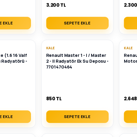
3.200 TL
2.300
E EKLE
SEPETE EKLE
KALE
KALE
 (1.6 16 Valf
Renault Master 1 - I / Master
Renau
 Radyatörü -
2 - II Radyatör Ek Su Deposu -
Motor
7701470464
850 TL
2.648
E EKLE
SEPETE EKLE