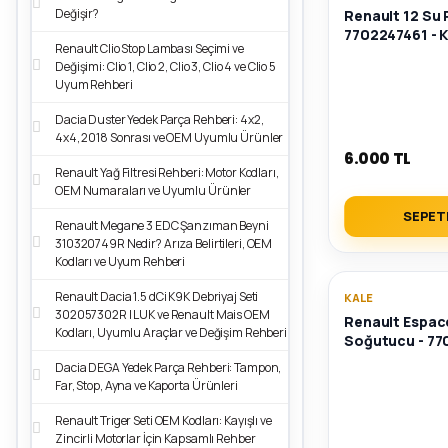
Değişir?
Renault 12 Su 
7702247461 - K
Renault Clio Stop Lambası Seçimi ve
Değişimi: Clio 1, Clio 2, Clio 3, Clio 4 ve Clio 5
Uyum Rehberi
Dacia Duster Yedek Parça Rehberi: 4x2,
4x4, 2018 Sonrası ve OEM Uyumlu Ürünler
6.000 TL
Renault Yağ Filtresi Rehberi: Motor Kodları,
OEM Numaraları ve Uyumlu Ürünler
SEPET
Renault Megane 3 EDC Şanzıman Beyni
310320749R Nedir? Arıza Belirtileri, OEM
Kodları ve Uyum Rehberi
Renault Dacia 1.5 dCi K9K Debriyaj Seti
KALE
302057302R | LUK ve Renault Mais OEM
Renault Espace 
Kodları, Uyumlu Araçlar ve Değişim Rehberi
Soğutucu - 7
Dacia DEGA Yedek Parça Rehberi: Tampon,
Far, Stop, Ayna ve Kaporta Ürünleri
Renault Triger Seti OEM Kodları: Kayışlı ve
Zincirli Motorlar İçin Kapsamlı Rehber