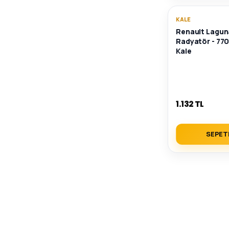
KALE
Renault Laguna 
Radyatör - 77
Kale
1.132 TL
SEPET