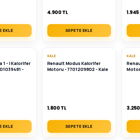
4.900 TL
1.945
E EKLE
SEPETE EKLE
KALE
KALE
1 - I Kalorifer
Renault Modus Kalorifer
Renaul
701039481 -
Motoru - 7701209802 - Kale
Motor
1.800 TL
3.250
E EKLE
SEPETE EKLE