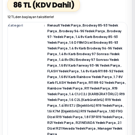
86 TL
(KDV Dahil)
k Parça
k Parça
Megane E-TECH Yedek Parça
12 TL den başlayan taksitlerle!
Kategori
Renault Yedek Parça
,
Brodway 85-93 Yedek
 Parça
Parça
,
Brodway 94-96 Yedek Parça
,
Brodway
97- Yedek Parça
,
1.4 8v Karb Brodway 85-93
Yedek Parça
,
1.6 D F8M Dizel Brodway 85-93
k Parça
Yedek Parça
,
1.4 8v Karb Brodway 94-96 Yedek
Parça
,
1.4 8v Karb Brodway 97 Sonrası Yedek
Parça
,
1.4i 8v ENJ Brodway 97 Sonrası Yedek
 Parça
Parça
,
1.6 8V Karb Faırway 93-96 Yedek Parça
,
FLASH Yedek Parça
,
1.4 8v Karb R11 88-92 Yedek
Parça
,
1.6 8V Karb Rainbow Yedek Parça
,
1.7 8V
 Parça
Karb FLASH Yedek Parça
,
R11 88-92 Yedek Parça
,
Rainbow Yedek Parça
,
R11 Yedek Parça
,
R19
ek Parça
Yedek Parça
,
1.4 C1J C2J (KARBÜRATÖRLÜ) R19
Yedek Parça
,
1.6 C2L (Karbüratörlü) R19 Yedek
Parça
,
1.4İ 8V E7J (Enjektörlü) R19 Yedek Parça
,
 Parça
1.6i K7M (Enjektörlü) R19 Yedek Parça
,
1.9D F9Q
Dizel R19 Yedek Parça
,
1.8 F3P R19 Yedek Parça
,
R21 Yedek Parça
,
R21 NEVADA Yedek Parça
,
2.1
k Parça
Dizel R21 Nevada Yedek Parça
,
Manager Yedek
Parça