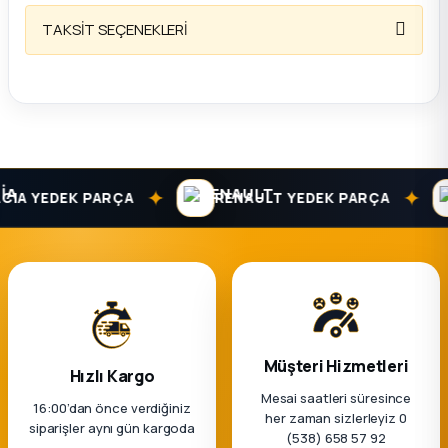
k Parça
TAKSİT SEÇENEKLERİ
rça
 Parça
✦
✦
A YEDEK PARÇA
RENAULT YEDEK PARÇA
Müşteri Hizmetleri
Hızlı Kargo
Mesai saatleri süresince
16:00’dan önce verdiğiniz
her zaman sizlerleyiz 0
siparişler aynı gün kargoda
(538) 658 57 92