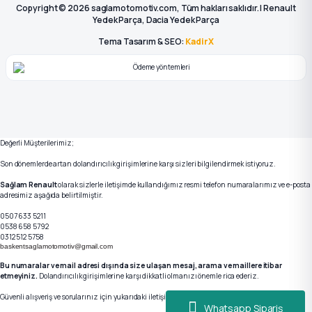
Copyright © 2026 saglamotomotiv.com, Tüm hakları saklıdır. | Renault
Yedek Parça, Dacia Yedek Parça
Tema Tasarım & SEO:
KadirX
Değerli Müşterilerimiz;
Son dönemlerde artan dolandırıcılık girişimlerine karşı sizleri bilgilendirmek istiyoruz.
Sağlam Renault
olarak sizlerle iletişimde kullandığımız resmi telefon numaralarımız ve e-posta
adresimiz aşağıda belirtilmiştir.
0507 633 5211
0538 658 5792
0312 512 5758
baskentsaglamotomotiv@gmail.com
Bu numaralar ve mail adresi dışında size ulaşan mesaj, arama ve maillere itibar
etmeyiniz.
Dolandırıcılık girişimlerine karşı dikkatli olmanızı önemle rica ederiz.
Güvenli alışveriş ve sorularınız için yukarıdaki iletişim kanallarımızdan bizlere ulaşabilirsiniz.
Whatsapp Sipariş