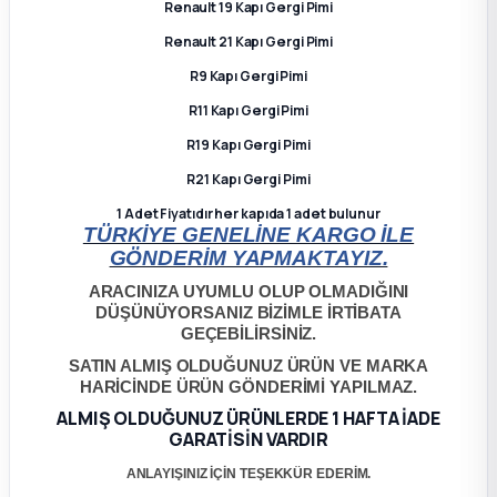
Renault 19 Kapı Gergi Pimi
ça
Renault 21 Kapı Gergi Pimi
R9 Kapı Gergi Pimi
ça
R11 Kapı Gergi Pimi
R19 Kapı Gergi Pimi
k Parça
R21 Kapı Gergi Pimi
1 Adet Fiyatıdır her kapıda 1 adet bulunur
 Parça
TÜRKİYE GENELİNE KARGO İLE
GÖNDERİM YAPMAKTAYIZ.
 Parça
ARACINIZA UYUMLU OLUP OLMADIĞINI
DÜŞÜNÜYORSANIZ BİZİMLE İRTİBATA
ek Parça
GEÇEBİLİRSİNİZ.
SATIN ALMIŞ OLDUĞUNUZ ÜRÜN VE MARKA
 Parça
HARİCİNDE ÜRÜN GÖNDERİMİ YAPILMAZ.
ALMIŞ OLDUĞUNUZ ÜRÜNLERDE 1 HAFTA İADE
GARATİSİN VARDIR
 Parça
ANLAYIŞINIZ İÇİN TEŞEKKÜR EDERİM.