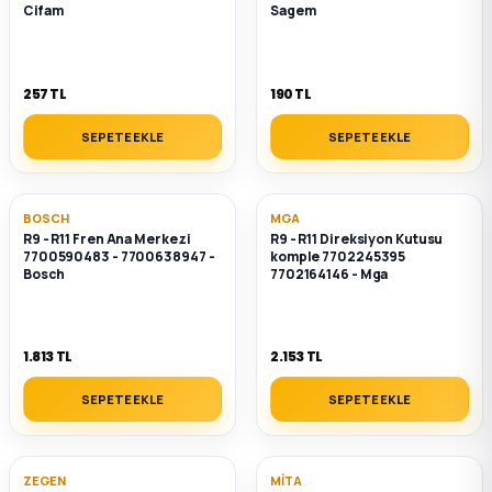
Cifam
Sagem
257 TL
190 TL
SEPETE EKLE
SEPETE EKLE
BOSCH
MGA
R9 - R11 Fren Ana Merkezi
R9 - R11 Direksiyon Kutusu
7700590483 - 7700638947 -
komple 7702245395
Bosch
7702164146 - Mga
1.813 TL
2.153 TL
SEPETE EKLE
SEPETE EKLE
ZEGEN
MITA