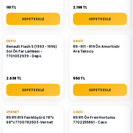
161 TL
2.198 TL
SEPETE EKLE
SEPETE EKLE
DEPO
SASIC
Renautl Flash S (1993 - 1996)
R9 - R11 - R19 Ön Amortisör
Sol Ön Far Lambası -
Ara Takozu
7701032939 - Depo
2.638 TL
550 TL
SEPETE EKLE
SEPETE EKLE
VERNET
CAVO
R9 R11 R19 Fan Müşürü 78°c
R9 R11 Ön Fren Hortumu
68°c 7700782503 -Vernet
7702255861 - Cavo