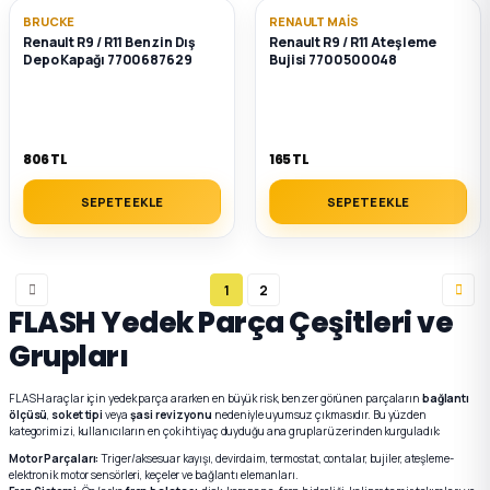
BRUCKE
RENAULT MAIS
Renault R9 / R11 Benzin Dış
Renault R9 / R11 Ateşleme
Depo Kapağı 7700687629
Bujisi 7700500048
806 TL
165 TL
SEPETE EKLE
SEPETE EKLE
1
2
FLASH Yedek Parça Çeşitleri ve
Grupları
FLASH araçlar için yedek parça ararken en büyük risk, benzer görünen parçaların
bağlantı
ölçüsü
,
soket tipi
veya
şasi revizyonu
nedeniyle uyumsuz çıkmasıdır. Bu yüzden
kategorimizi, kullanıcıların en çok ihtiyaç duyduğu ana gruplar üzerinden kurguladık:
Motor Parçaları:
Triger/aksesuar kayışı, devirdaim, termostat, contalar, bujiler, ateşleme-
elektronik motor sensörleri, keçeler ve bağlantı elemanları.