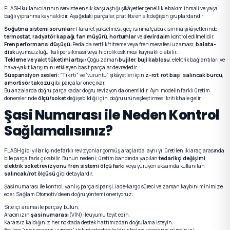
FLASH kullanıcılarının serviste en sık karşılaştığı şikâyetler genellikle bakım ihmali ve yaşa
bağlı yıpranma kaynaklıdır. Aşağıdaki parçalar, pratikte en sık değişen gruplardandır:
Soğutma sistemi sorunları:
Hararet yükselmesi, geç ısınma/çabuk ısınma şikâyetlerinde
termostat
,
radyatör kapağı
,
fan müşürü
,
hortumlar
ve
devirdaim
kontrol edilmelidir.
Fren performansı düşüşü:
Pedalda sertlik/titreme veya fren mesafesi uzaması;
balata-
disk
uyumsuzluğu, kaliper sıkması veya hidrolik eskimesi kaynaklı olabilir.
Tekleme ve yakıt tüketimi artışı:
Çoğu zaman
bujiler
,
buji kablosu
, elektrik bağlantıları ve
hava-yakıt karışımını etkileyen basit parçalar devrededir.
Süspansiyon sesleri:
“Tıkırtı” ve “vuruntu” şikâyetleri için
z-rot
,
rot başı
,
salıncak burcu
,
amortisör takozu
gibi parçalar öne çıkar.
Bu arızalarda doğru parça kadar doğru revizyon da önemlidir. Aynı modelin farklı üretim
dönemlerinde
ölçü/soket
değişebildiği için, doğru ürün eşleştirmesi kritik hale gelir.
Şasi Numarası ile Neden Kontrol
Sağlamalısınız?
FLASH gibi yıllar içinde farklı revizyonlar görmüş araçlarda, aynı yıl üretilen iki araç arasında
bile parça farkı çıkabilir. Bunun nedeni; üretim bandında yapılan
tedarikçi değişimi
,
elektrik soket revizyonu
,
fren sistemi ölçü farkı
veya yürüyen aksamda kullanılan
salıncak/rot ölçüsü
gibi detaylardır.
Şasi numarası ile kontrol; yanlış parça siparişi, iade-kargo süreci ve zaman kaybını minimize
eder. Sağlam Otomotiv’de en doğru yöntemi öneriyoruz:
Site içi arama ile parçayı bulun,
Aracınızın
şasi numarası
(VIN) ile uyumu teyit edin,
Kararsız kaldığınız her noktada destek hattımızdan doğrulama isteyin.