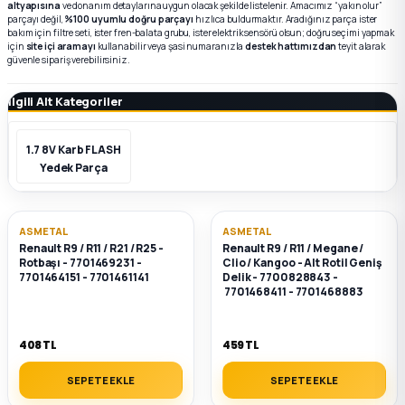
altyapısına
ve donanım detaylarına uygun olacak şekilde listelenir. Amacımız “yakın olur”
parçayı değil,
%100 uyumlu doğru parçayı
hızlıca buldurmaktır. Aradığınız parça ister
bakım için filtre seti, ister fren-balata grubu, ister elektrik sensörü olsun; doğru seçimi yapmak
k Parça
k Parça
Megane E-TECH Yedek Parça
için
site içi aramayı
kullanabilir veya şasi numaranızla
destek hattımızdan
teyit alarak
güvenle sipariş verebilirsiniz.
 Parça
İlgili Alt Kategoriler
k Parça
1.7 8V Karb FLASH
Yedek Parça
 Parça
 Parça
ASMETAL
ASMETAL
Renault R9 / R11 / R21 / R25 -
Renault R9 / R11 / Megane /
Rotbaşı - 7701469231 -
Clio / Kangoo - Alt Rotil Geniş
7701464151 - 7701461141
Delik - 7700828843 -
ek Parça
7701468411 - 7701468883
 Parça
408 TL
459 TL
k Parça
SEPETE EKLE
SEPETE EKLE