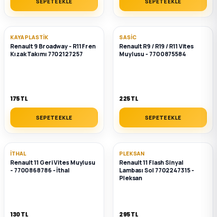
SEPETE EKLE
SEPETE EKLE
ça
KAYA PLASTIK
SASIC
ça
Renault 9 Broadway - R11 Fren
Renault R9 / R19 / R11 Vites
Kızak Takımı 7702127257
Muylusu - 7700875584
k Parça
 Parça
175 TL
225 TL
SEPETE EKLE
SEPETE EKLE
 Parça
ek Parça
İTHAL
PLEKSAN
Renault 11 Geri Vites Muylusu
Renault 11 Flash Sinyal
 Parça
- 7700868786 - İthal
Lambası Sol 7702247315 -
Pleksan
 Parça
130 TL
295 TL