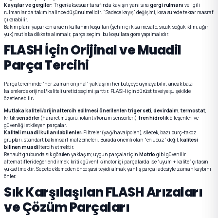
Kayışlar ve gergiler:
Triger/aksesuar tarafında kayışın yanı sıra
gergi rulmanı
ve ilgili
rulmanlar da takım halinde düşünülmelidir. “Sadece kayış” değişimi, kısa sürede tekrar masraf
çıkarabilir.
Bakım planı yaparken aracın kullanım koşulları (şehir içi kısa mesafe, sıcak-soğuk iklim, ağır
yük) mutlaka dikkate alınmalı; parça seçimi bu koşullara göre yapılmalıdır.
FLASH İçin Orijinal ve Muadil
Parça Tercihi
Parça tercihinde “her zaman orijinal” yaklaşımı her bütçeye uymayabilir; ancak bazı
kalemlerde orijinal/kaliteli üretici seçimi şarttır. FLASH için dürüst tavsiye şu şekilde
özetlenebilir:
Mutlaka kaliteli/orijinal tercih edilmesi önerilenler:
triger seti
,
devirdaim
,
termostat
,
kritik
sensörler
(hararet müşürü, rölanti/konum sensörleri),
fren hidrolik
bileşenleri ve
güvenliği etkileyen parçalar.
Kaliteli muadil kullanılabilenler:
Filtreler (yağ/hava/polen), silecek, bazı burç-takoz
grupları, standart bakım sarf malzemeleri. Burada önemli olan “en ucuz” değil,
kalitesi
bilinen muadil
tercih etmektir.
Renault grubunda sık görülen yaklaşım; uygun parçalar için
Motrio
gibi güvenilir
alternatifleri değerlendirmek, kritik güvenlik/motor içi parçalarda ise “uyum + kalite” çıtasını
yükseltmektir. Sepete eklemeden önce şasi teyidi almak, yanlış parça iadesiyle zaman kaybını
önler.
Sık Karşılaşılan FLASH Arızaları
ve Çözüm Parçaları