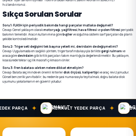
Böylece “uyar sandım uymadı” riskini ortadan kaldırır, bakım ve onarım sürecinizi
hızlandırırsınız.
Sıkça Sorulan Sorular
Soru 1: FLASH için periyodik bakımda hangi parçalar mutlaka değişmeli?
Cevap: Genel yaklaşım olarak
motor yağı
,
yağ filtresi
,
hava filtresi
ve
polen filtresi
periyodik
bakımın temelidir. Aracın kullanımına göre
bujiler
ve soğutma sistemi sarf parçaları da planlı
şekilde kontrol edilmelidir.
Soru 2: Triger seti değişimi tek başına yeterli mi, devirdaim de değişmeli mi?
Cevap: Uygulamada en sağlıklı yöntem, triger tarafında kayışla birlikte
gergi rulmanı
ve
araca göre
devirdaim
gibi kritik parçaları takım mantığıyla değerlendirmektir. Bu yaklaşım,
kısa sürede tekrar işçilik masrafı çıkmasını önler.
Soru 3: Fren balatası alırken nelere dikkat etmeliyim?
Cevap: Balata seçiminde en önemli kriterler
disk ölçüsü
,
kaliper tipi
ve araç revizyonudur.
Görsel benzerlik yanıltabilir; bu nedenle şasi numarasıyla teyit almak, doğru balata-disk
uyumunu yakalamanın en güvenli yoludur.
✦
✦
K PARÇA
RENAULT YEDEK PARÇA
DACIA 