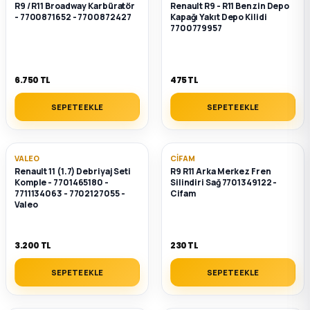
R9 / R11 Broadway Karbüratör
Renault R9 - R11 Benzin Depo
- 7700871652 - 7700872427
Kapağı Yakıt Depo Kilidi
7700779957
6.750 TL
475 TL
SEPETE EKLE
SEPETE EKLE
VALEO
CIFAM
Renault 11 (1.7) Debriyaj Seti
R9 R11 Arka Merkez Fren
Komple - 7701465180 -
Silindiri Sağ 7701349122 -
7711134063 - 7702127055 -
Cifam
Valeo
3.200 TL
230 TL
SEPETE EKLE
SEPETE EKLE