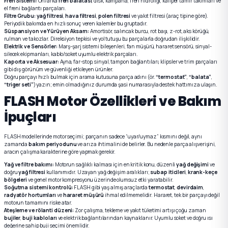
Fren Sistemi:
Ön/arka
fren balatası
, disk, kampana, fren hidroliği, kaliper tamir takımları ve
el freni bağlantı parçaları.
Filtre Grubu:
yağ filtresi
,
hava filtresi
,
polen filtresi
ve yakıt filtresi (araç tipine göre).
Periyodik bakımda en hızlı sonuç veren kalemler bu gruptadır.
Süspansiyon ve Yürüyen Aksam:
Amortisör, salıncak burcu, rot başı, z-rot, aks körüğü,
rulman ve takozlar. Direksiyon tepkisi ve yol tutuşu bu parçalarla doğrudan ilişkilidir.
Elektrik ve Sensörler:
Marş-şarj sistemi bileşenleri, fan müşürü, hararet sensörü, sinyal-
silecek ekipmanları, kablo/soket uyumlu elektrik parçaları.
Kaporta ve Aksesuar:
Ayna, far-stop, sinyal, tampon bağlantıları, klipsler ve trim parçaları
gibi dış görünüm ve güvenliği etkileyen ürünler.
Doğru parçayı hızlı bulmak için arama kutusuna parça adını (ör.
“termostat”
,
“balata”
,
“triger seti”
) yazın; emin olmadığınız durumda şasi numarasıyla destek hattımıza ulaşın.
FLASH Motor Özellikleri ve Bakım
İpuçları
FLASH modellerinde motor seçimi; parçanın sadece “uyar/uymaz” kısmını değil, aynı
zamanda
bakım periyodunu
ve arıza ihtimalini de belirler. Bu nedenle parça alışverişini,
aracın çalışma karakterine göre yapmak gerekir.
Yağ ve filtre bakımı:
Motorun sağlıklı kalması için en kritik konu, düzenli
yağ değişimi
ve
doğru
yağ filtresi
kullanımıdır. Uzayan yağ değişim aralıkları;
subap iticileri
,
krank-keçe
bölgeleri
ve genel motor kompresyonu üzerinde olumsuz etki yaratabilir.
Soğutma sistemi kontrolü:
FLASH gibi yaş almış araçlarda
termostat
,
devirdaim
,
radyatör hortumları
ve
hararet müşürü
ihmal edilmemelidir. Hararet, tek bir parçayı değil
motorun tamamını riske atar.
Ateşleme ve rölanti düzeni:
Zor çalışma, tekleme ve yakıt tüketimi artışı çoğu zaman
bujiler
,
buji kabloları
ve elektrik bağlantılarından kaynaklanır. Uyumlu soket ve doğru ısı
değerine sahip buji seçimi önemlidir.