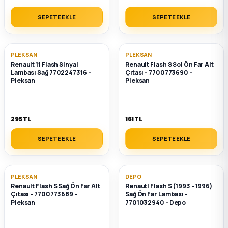
k Parça
SEPETE EKLE
SEPETE EKLE
rça
PLEKSAN
PLEKSAN
 Parça
Renault 11 Flash Sinyal
Renault Flash S Sol Ön Far Alt
Lambası Sağ 7702247316 -
Çıtası - 7700773690 -
Pleksan
Pleksan
295 TL
161 TL
SEPETE EKLE
SEPETE EKLE
PLEKSAN
DEPO
Renault Flash S Sağ Ön Far Alt
Renautl Flash S (1993 - 1996)
Çıtası - 7700773689 -
Sağ Ön Far Lambası -
Pleksan
7701032940 - Depo