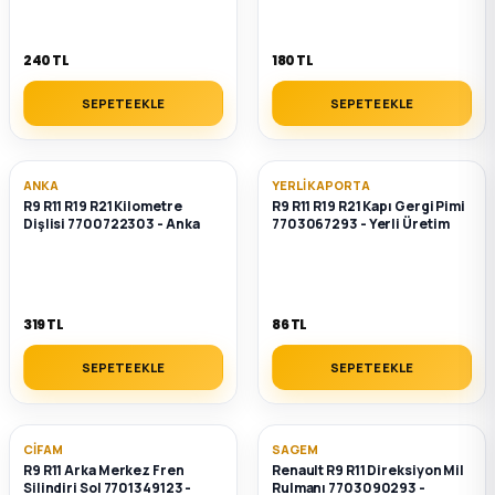
240 TL
180 TL
SEPETE EKLE
SEPETE EKLE
ANKA
YERLI KAPORTA
R9 R11 R19 R21 Kilometre
R9 R11 R19 R21 Kapı Gergi Pimi
Dişlisi 7700722303 - Anka
7703067293 - Yerli Üretim
319 TL
86 TL
SEPETE EKLE
SEPETE EKLE
CIFAM
SAGEM
R9 R11 Arka Merkez Fren
Renault R9 R11 Direksiyon Mil
Silindiri Sol 7701349123 -
Rulmanı 7703090293 -