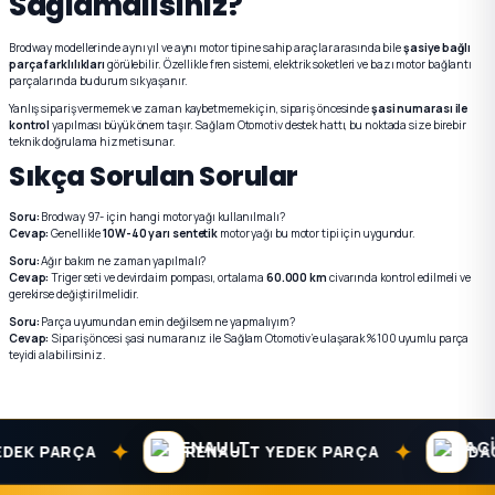
Sağlamalısınız?
Brodway modellerinde aynı yıl ve aynı motor tipine sahip araçlar arasında bile
şasiye bağlı
parça farklılıkları
görülebilir. Özellikle fren sistemi, elektrik soketleri ve bazı motor bağlantı
parçalarında bu durum sık yaşanır.
Yanlış sipariş vermemek ve zaman kaybetmemek için, sipariş öncesinde
şasi numarası ile
kontrol
yapılması büyük önem taşır. Sağlam Otomotiv destek hattı, bu noktada size birebir
teknik doğrulama hizmeti sunar.
Sıkça Sorulan Sorular
Soru:
Brodway 97- için hangi motor yağı kullanılmalı?
Cevap:
Genellikle
10W-40 yarı sentetik
motor yağı bu motor tipi için uygundur.
Soru:
Ağır bakım ne zaman yapılmalı?
Cevap:
Triger seti ve devirdaim pompası, ortalama
60.000 km
civarında kontrol edilmeli ve
gerekirse değiştirilmelidir.
Soru:
Parça uyumundan emin değilsem ne yapmalıyım?
Cevap:
Sipariş öncesi şasi numaranız ile Sağlam Otomotiv’e ulaşarak %100 uyumlu parça
teyidi alabilirsiniz.
✦
✦
K PARÇA
RENAULT YEDEK PARÇA
DACIA