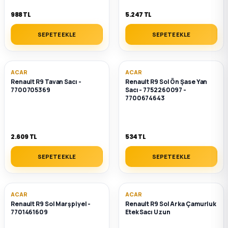
988 TL
5.247 TL
ça
SEPETE EKLE
SEPETE EKLE
ça
k Parça
ACAR
ACAR
Renault R9 Tavan Sacı -
Renault R9 Sol Ön Şase Yan
7700705369
Sacı - 7752260097 -
 Parça
7700674643
 Parça
2.609 TL
534 TL
ek Parça
SEPETE EKLE
SEPETE EKLE
 Parça
ACAR
ACAR
Renault R9 Sol Marşpiyel -
Renault R9 Sol Arka Çamurluk
 Parça
7701461609
Etek Sacı Uzun