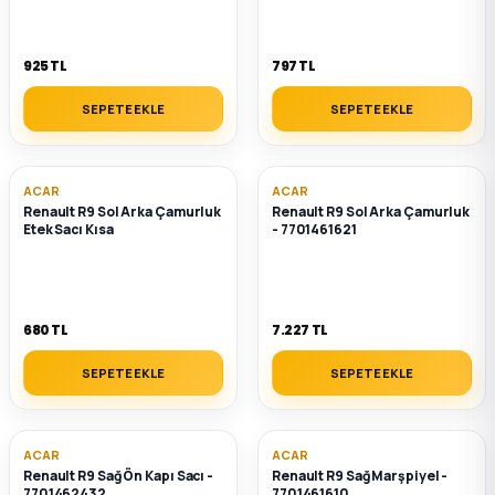
k Parça
rça
925 TL
797 TL
SEPETE EKLE
SEPETE EKLE
 Parça
ACAR
ACAR
Renault R9 Sol Arka Çamurluk
Renault R9 Sol Arka Çamurluk
Etek Sacı Kısa
- 7701461621
680 TL
7.227 TL
SEPETE EKLE
SEPETE EKLE
ACAR
ACAR
Renault R9 Sağ Ön Kapı Sacı -
Renault R9 Sağ Marşpiyel -
7701462432
7701461610