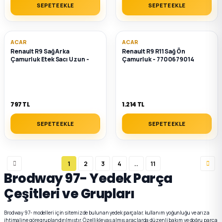
SEPETE EKLE
SEPETE EKLE
ACAR
ACAR
Renault R9 Sağ Arka
Renault R9 R11 Sağ Ön
Çamurluk Etek Sacı Uzun -
Çamurluk - 7700679014
797 TL
1.214 TL
SEPETE EKLE
SEPETE EKLE
1
2
3
4
..
11
Brodway 97- Yedek Parça
Çeşitleri ve Grupları
Brodway 97- modelleri için sitemizde bulunan yedek parçalar, kullanım yoğunluğu ve arıza
ihtimaline göre gruplandırılmıştır. Özellikle yaş almış araçlarda düzenli bakım ve doğru parça