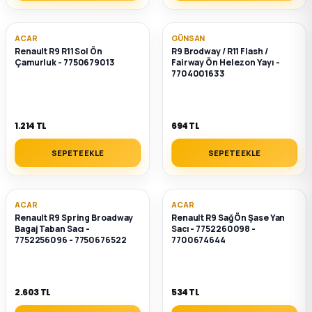
ACAR
GÜNSAN
Renault R9 R11 Sol Ön
R9 Brodway / R11 Flash /
Çamurluk - 7750679013
Fairway Ön Helezon Yayı -
7704001633
1.214 TL
694 TL
SEPETE EKLE
SEPETE EKLE
ACAR
ACAR
Renault R9 Spring Broadway
Renault R9 Sağ Ön Şase Yan
Bagaj Taban Sacı -
Sacı - 7752260098 -
7752256096 - 7750676522
7700674644
2.603 TL
534 TL