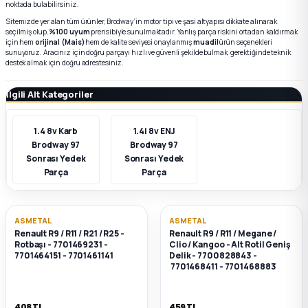
noktada bulabilirsiniz.
Sitemizde yer alan tüm ürünler, Brodway’in motor tipi ve şasi altyapısı dikkate alınarak
seçilmiş olup,
%100 uyum
prensibiyle sunulmaktadır. Yanlış parça riskini ortadan kaldırmak
k Parça
k Parça
Megane E-TECH Yedek Parça
için hem
orijinal (Mais)
hem de kalite seviyesi onaylanmış
muadil
ürün seçenekleri
sunuyoruz. Aracınız için doğru parçayı hızlı ve güvenli şekilde bulmak, gerektiğinde teknik
destek almak için doğru adrestesiniz.
 Parça
İlgili Alt Kategoriler
k Parça
1.4 8v Karb
1.4i 8v ENJ
 Parça
Brodway 97
Brodway 97
Sonrası Yedek
Sonrası Yedek
Parça
Parça
 Parça
ek Parça
ASMETAL
ASMETAL
Renault R9 / R11 / R21 / R25 -
Renault R9 / R11 / Megane /
Rotbaşı - 7701469231 -
Clio / Kangoo - Alt Rotil Geniş
 Parça
7701464151 - 7701461141
Delik - 7700828843 -
7701468411 - 7701468883
k Parça
408 TL
459 TL