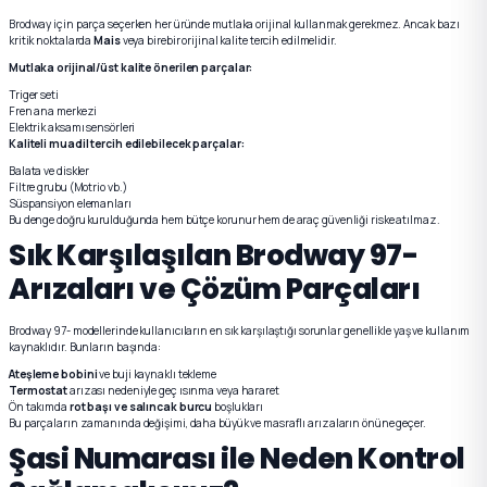
Brodway için parça seçerken her üründe mutlaka orijinal kullanmak gerekmez. Ancak bazı
kritik noktalarda
Mais
veya birebir orijinal kalite tercih edilmelidir.
Mutlaka orijinal/üst kalite önerilen parçalar:
Triger seti
Fren ana merkezi
Elektrik aksamı sensörleri
Kaliteli muadil tercih edilebilecek parçalar:
Balata ve diskler
Filtre grubu (Motrio vb.)
Süspansiyon elemanları
Bu denge doğru kurulduğunda hem bütçe korunur hem de araç güvenliği riske atılmaz.
Sık Karşılaşılan Brodway 97-
Arızaları ve Çözüm Parçaları
Brodway 97- modellerinde kullanıcıların en sık karşılaştığı sorunlar genellikle yaş ve kullanım
kaynaklıdır. Bunların başında:
Ateşleme bobini
ve buji kaynaklı tekleme
Termostat
arızası nedeniyle geç ısınma veya hararet
Ön takımda
rot başı ve salıncak burcu
boşlukları
Bu parçaların zamanında değişimi, daha büyük ve masraflı arızaların önüne geçer.
Şasi Numarası ile Neden Kontrol