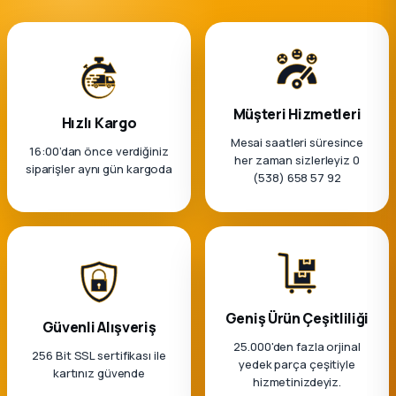
Müşteri Hizmetleri
Hızlı Kargo
Mesai saatleri süresince
16:00’dan önce verdiğiniz
her zaman sizlerleyiz 0
siparişler aynı gün kargoda
(538) 658 57 92
Geniş Ürün Çeşitliliği
Güvenli Alışveriş
25.000'den fazla orjinal
256 Bit SSL sertifikası ile
yedek parça çeşitiyle
kartınız güvende
hizmetinizdeyiz.