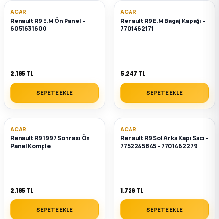
ACAR
ACAR
Renault R9 E.M Ön Panel -
Renault R9 E.M Bagaj Kapağı -
6051631600
7701462171
2.185 TL
5.247 TL
SEPETE EKLE
SEPETE EKLE
ACAR
ACAR
Renault R9 1997 Sonrası Ön
Renault R9 Sol Arka Kapı Sacı -
Panel Komple
7752245845 - 7701462279
2.185 TL
1.726 TL
SEPETE EKLE
SEPETE EKLE