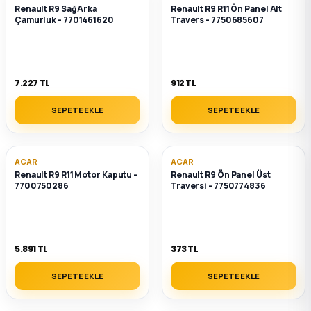
Renault R9 Sağ Arka
Renault R9 R11 Ön Panel Alt
Çamurluk - 7701461620
Travers - 7750685607
7.227 TL
912 TL
SEPETE EKLE
SEPETE EKLE
ACAR
ACAR
Renault R9 R11 Motor Kaputu -
Renault R9 Ön Panel Üst
7700750286
Traversi - 7750774836
5.891 TL
373 TL
SEPETE EKLE
SEPETE EKLE