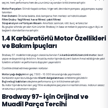
seçimi, hem performans hem de uzun ömür açısından kritik öneme sahiptir.
Motor Parçaları:
Silindir kapak contası, triger seti, devirdaim pompası, yağ pompası, supap
takımları
Fren Sistemi:
Ön/arka balata, disk, kampana, fren merkezi ve hidrolik aksam
Filtre Grubu:
Yağ filtresi
,
hava filtresi
,
yakıt filtresi
Süspansiyon ve Yürüyen Aksam:
Amortisör, salıncak, rotil, burç ve takozlar
Bu gruplar altında yer alan tüm ürünler, Brodway’in kasa ve mekanik yapısına uygun ölçü ve
bağlantı standartlarına sahiptir.
1.4 Karbüratörlü Motor Özellikleri
ve Bakım İpuçları
Brodway 97- modellerinde yaygın olarak kullanılan
1.4 karbüratörlü benzinli motor
, basit
yapısı ve dayanıklılığı ile bilinir. Ancak bu motor tipinde düzenli bakım ihmal edildiğinde yakıt
tüketimi artabilir ve performans düşüşleri yaşanabilir.
Özellikle dikkat edilmesi gereken noktalar:
Motor yağı değişimi
en geç 7.500 – 10.000 km aralığında yapılmalıdır.
Karbüratör ayarı bozulduğunda
rölanti dalgalanması
ve tekleme görülebilir.
Buji ve buji kabloları
ateşleme performansı için kritik öneme sahiptir.
Bu motor tipinde kullanılan yağ, filtre ve ateşleme parçalarının kaliteli olması, motorun sessiz
ve sorunsuz çalışmasını sağlar.
Brodway 97- İçin Orijinal ve
Muadil Parça Tercihi