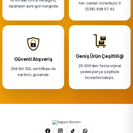
16:00’dan önce verdiğiniz
her zaman sizlerleyiz 0
siparişler aynı gün kargoda
(538) 658 57 92
Geniş Ürün Çeşitliliği
Güvenli Alışveriş
25.000'den fazla orjinal
256 Bit SSL sertifikası ile
yedek parça çeşitiyle
kartınız güvende
hizmetinizdeyiz.