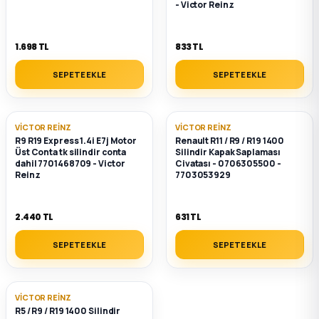
- Victor Reinz
1.698 TL
833 TL
SEPETE EKLE
SEPETE EKLE
VICTOR REINZ
VICTOR REINZ
R9 R19 Express 1.4i E7j Motor
Renault R11 / R9 / R19 1400
Üst Conta tk silindir conta
Silindir Kapak Saplaması
dahil 7701468709 - Victor
Civatası - 0706305500 -
Reinz
7703053929
2.440 TL
631 TL
SEPETE EKLE
SEPETE EKLE
VICTOR REINZ
R5 / R9 / R19 1400 Silindir