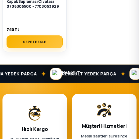
Kapak Saplaması Civatası
0706305500 - 7703053929
740 TL
SEPETE EKLE
✦
✦
 YEDEK PARÇA
RENAULT YEDEK PARÇA
D
Müşteri Hizmetleri
Hızlı Kargo
Mesai saatleri süresince