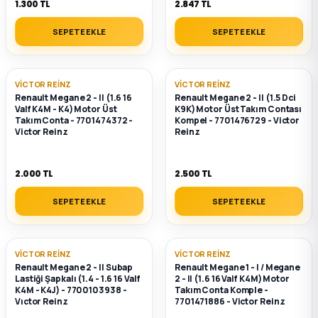
1.300 TL
2.847 TL
ça
SEPETE EKLE
SEPETE EKLE
ça
VICTOR REINZ
VICTOR REINZ
Renault Megane 2 - II (1.6 16
Renault Megane 2 - II (1.5 Dci
k Parça
Valf K4M - K4) Motor Üst
K9K) Motor Üst Takım Contası
Takım Conta - 7701474372 -
Kompel - 7701476729 - Victor
Victor Reinz
Reinz
 Parça
2.000 TL
2.500 TL
 Parça
SEPETE EKLE
SEPETE EKLE
ek Parça
 Parça
VICTOR REINZ
VICTOR REINZ
Renault Megane 2 - II Subap
Renault Megane 1 - I / Megane
Lastiği Şapkalı (1.4 - 1.6 16 Valf
2 - II (1.6 16 Valf K4M) Motor
 Parça
K4M - K4J) - 7700103938 -
Takım Conta Komple -
Vıctor Reinz
7701471886 - Victor Reinz