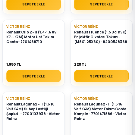
SEPETE EKLE
SEPETE EKLE
2012 Sedan
 Parça
VICTOR REINZ
VICTOR REINZ
Renault Clio 2 - II (1.4-1.6 8V
Renault Fluence (1.5 Dci K9K)
 Parça
K7J-K7M) Motor Üst Takım
Enjektör Cıvatası Takımı -
Conta - 7701468710
(M8X1.25X60) - 8200548368
ça
1.950 TL
220 TL
dek Parça
SEPETE EKLE
SEPETE EKLE
rça
VICTOR REINZ
VICTOR REINZ
edek Parça
Renault Laguna 2 - II (1.6 16
Renault Laguna 2 - II (1.6 16
Valf K4M) Subap Lastiği
Valf K4M) Motor Takım Conta
Şapkalı - 7700103938 - Victor
Komple - 7701471886 - Victor
rça
Reinz
Reinz
rça