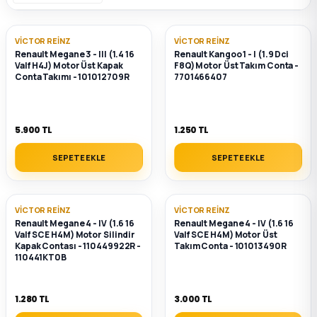
k Parça
k Parça
Megane E-TECH Yedek Parça
VICTOR REINZ
VICTOR REINZ
Renault Megane 3 - III (1.4 16
Renault Kangoo 1 - I (1.9 Dci
Valf H4J) Motor Üst Kapak
F8Q) Motor Üst Takım Conta -
 Parça
Conta Takımı - 101012709R
7701466407
k Parça
5.900 TL
1.250 TL
 Parça
SEPETE EKLE
SEPETE EKLE
 Parça
VICTOR REINZ
VICTOR REINZ
ek Parça
Renault Megane 4 - IV (1.6 16
Renault Megane 4 - IV (1.6 16
Valf SCE H4M) Motor Silindir
Valf SCE H4M) Motor Üst
Kapak Contası - 110449922R -
Takım Conta - 101013490R
 Parça
110441KT0B
k Parça
1.280 TL
3.000 TL