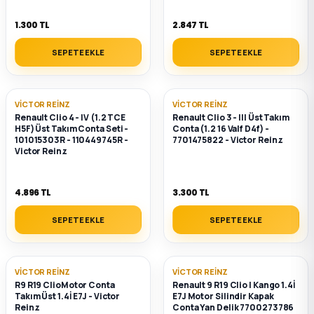
k Parça
1.300 TL
2.847 TL
rça
SEPETE EKLE
SEPETE EKLE
 Parça
VICTOR REINZ
VICTOR REINZ
Renault Clio 4 - IV (1.2 TCE
Renault Clio 3 - III Üst Takım
H5F) Üst Takım Conta Seti -
Conta (1.2 16 Valf D4f) -
101015303R - 110449745R -
7701475822 - Victor Reinz
Victor Reinz
4.896 TL
3.300 TL
SEPETE EKLE
SEPETE EKLE
VICTOR REINZ
VICTOR REINZ
R9 R19 ClioMotor Conta
Renault 9 R19 Clio I Kango 1.4İ
Takım Üst 1.4İ E7J - Victor
E7J Motor Silindir Kapak
Reinz
Conta Yan Delik 7700273786