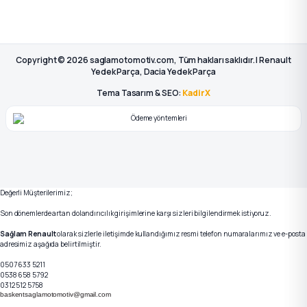
Copyright © 2026 saglamotomotiv.com, Tüm hakları saklıdır. | Renault
Yedek Parça, Dacia Yedek Parça
Tema Tasarım & SEO:
KadirX
Değerli Müşterilerimiz;
Son dönemlerde artan dolandırıcılık girişimlerine karşı sizleri bilgilendirmek istiyoruz.
Sağlam Renault
olarak sizlerle iletişimde kullandığımız resmi telefon numaralarımız ve e-posta
adresimiz aşağıda belirtilmiştir.
0507 633 5211
0538 658 5792
0312 512 5758
baskentsaglamotomotiv@gmail.com