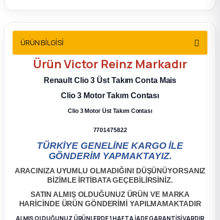
2012 Sedan
 Parça
ÜRÜN BİLGİSİ
 Parça
Ürün
Victor Reinz
Markadır
Renault Clio 3 Üst Takım Conta Mais
ça
Clio 3 Motor Takım Contası
dek Parça
Clio 3 Motor Üst Takım Contası
7701475822
rça
TÜRKİYE GENELİNE KARGO İLE
GÖNDERİM YAPMAKTAYIZ.
edek Parça
ARACINIZA UYUMLU OLMADIĞINI DÜŞÜNÜYORSANIZ
BİZİMLE İRTİBATA GEÇEBİLİRSİNİZ.
rça
SATIN ALMIŞ OLDUĞUNUZ ÜRÜN VE MARKA
HARİCİNDE ÜRÜN GÖNDERİMİ YAPILMAMAKTADIR
rça
ALMIŞ OLDUĞUNUZ ÜRÜNLERDE 1 HAFTA İADE GARANTİSİ VARDIR