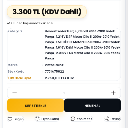
3.300 TL
(KDV Dahil)
k Parça
k Parça
Megane E-TECH Yedek Parça
447 TL den başlayan taksitlerle!
 Parça
Kategori
Renault Yedek Parça
,
Clio III 2004-2010 Yedek
Parça
,
1.2 16V D4F Motor Clio III 2004-2010 Yedek
Parça
,
1.5 DCİ K9K Motor Clio III 2004-2010 Yedek
k Parça
Parça
,
1.6 16V K4M Motor Clio III 2004-2010 Yedek
Parça
,
2.0 16V F4R Motor Clio III 2004-2010 Yedek
 Parça
Parça
Marka
Victor Reinz
Stok Kodu
7701475822
 Parça
KDV Hariç Fiyat
2.750,00 TL + KDV
ek Parça
 Parça
SEPETE EKLE
HEMEN AL
k Parça
Fiyat Alarmı
Yorum Yaz
Paylaş