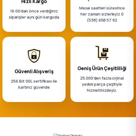
Hızlı Kargo
k Parça
Mesai saatleri süresince
16:00’dan önce verdiğiniz
her zaman sizlerleyiz 0
siparişler aynı gün kargoda
rça
(538) 658 57 92
 Parça
Geniş Ürün Çeşitliliği
Güvenli Alışveriş
25.000'den fazla orjinal
256 Bit SSL sertifikası ile
yedek parça çeşitiyle
kartınız güvende
hizmetinizdeyiz.