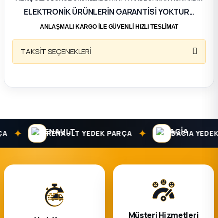
ELEKTRONİK ÜRÜNLERİN GARANTİSİ YOKTUR…
ça
ANLAŞMALI KARGO İLE GÜVENLİ HIZLI TESLİMAT
ça
TAKSİT SEÇENEKLERİ
k Parça
 Parça
 Parça
✦
✦
RENAULT YEDEK PARÇA
DACIA YEDEK 
ek Parça
 Parça
 Parça
Müşteri Hizmetleri