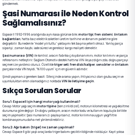
göndermek.
Şasi Numarası ile Neden Kontrol
Sağlamalısınız?
Espace II 1992-1996 aralığında aynı kasa görünse bile;
motor tipi
,
fren sistemi
,
ön takım
bağlantıları
, hatta bazı elektrik soketleri üretim tarihine ve donanım paketine göre
değişebilir. Bu nedenle “model yılı tuttu” yaklaşımı tek başına yeterli olmaz. Yanlış parça
siparişi; zaman kaybı, iade süreci ve gereksiz kargo maliyeti demektir.
Şasi numarası (VIN)
ile kontrol; aracın fabrika çıkış donanımını, motor kırılımını ve parça
referansını netleştirir. Sağlam Otomotiv destek hattına VIN ile yazdığınızda, doğru parçayı
seçmenize yardımcı oluruz. Özellikle
triger seti
,
fren disk/kaliper
,
sensörler
ve
ön takım
parçalarında VIN teyidi, “%100 uyum” için en güvenli adımdır.
Şimdi yapmanız gereken basit: Site içinde arama yapın, ihtiyacınız olan grubu seçin ve
uyumluluktan emin olamadığınız noktada
VIN ile iletişime geçin
.
Sıkça Sorulan Sorular
Soru 1: Espace II için hangi motor yağı kullanılmalı?
Cevap: Motor yağı seçimi
motor tipine
(benzinli/dizel), motorun kilometresi ve yağ eksiltme
durumuna göre değişir. En doğru yaklaşım, aracın motor kodu ve kullanım koşuluyla birlikte
seçim yapmaktır. Şasi numaranızı paylaşırsanız, motor kırılımına uygun yağ/filtre
kombinasyonunu daha net yönlendirebiliriz.
Soru 2: Ağır bakım (triger) ne zaman yapılmalı?
Cevap: Espace II gibi yaşlı araçlarda triger bakımı geciktirildiğinde risk büyür. Kayıt yoksa