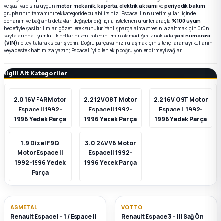
ve şasi yapısına uygun
motor
,
mekanik
,
kaporta
,
elektrik aksamı
ve
periyodik bakım
gruplarının tamamını tek kategoride bulabilirsiniz. Espace II’nin üretim yılları içinde
donanım ve bağlantı detayları değişebildiği için, listelenen ürünler araçla
%100 uyum
k Parça
k Parça
Megane E-TECH Yedek Parça
hedefiyle şasi kırılımları gözetilerek sunulur. Yanlış parça alma stresini azaltmak için ürün
sayfalarında uyumluluk notlarını kontrol edin; emin olamadığınız noktada
şasi numarası
(VIN)
ile teyit alarak sipariş verin. Doğru parçaya hızlı ulaşmak için site içi aramayı kullanın
 Parça
veya destek hattımıza yazın; Espace II’yi bilen ekip doğru yönlendirmeyi sağlar.
İlgili Alt Kategoriler
k Parça
2.0 16V F4R Motor
2.2 12VG8T Motor
2.2 16V G9T Motor
 Parça
Espace II 1992-
Espace II 1992-
Espace II 1992-
1996 Yedek Parça
1996 Yedek Parça
1996 Yedek Parça
 Parça
1.9 Dizel F9Q
3.0 24V V6 Motor
ek Parça
Motor Espace II
Espace II 1992-
1992-1996 Yedek
1996 Yedek Parça
Parça
 Parça
k Parça
ASMETAL
VOTTO
Renault Espace I - 1 / Espace II
Renault Espace 3 - III Sağ Ön