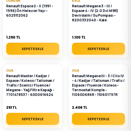
GÜNSAN
KALE
Renault Espace 2 - II (1991 -
Renault Megane 3 - III /
ça
1996) Ön Helezon Yayı -
Espace 4 - IV (2.0 Dci M9R)
6025112062
Devirdaim / Su Pompası -
8200332040 - Kale
ça
1.250 TL
1.100 TL
k Parça
SEPETE EKLE
SEPETE EKLE
 Parça
GUA
GUA
 Parça
Renault Master / Kadjar /
Renault Megane III - 3 / Clio IV
Espace / Koleos / Talisman /
- 4 / Kadjar / Talisman / Trafic /
Trafic / Scenic / Fluence /
Espace / Fluence / Koleos -
ek Parça
Megane - Yağ Filtre Kapağı -
Termostat Komple -
7701478537 - 6000616624
110600686R - 110601797R
 Parça
251 TL
2.406 TL
 Parça
SEPETE EKLE
SEPETE EKLE