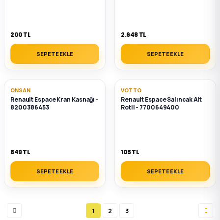
200 TL
2.648 TL
SEPETE EKLE
SEPETE EKLE
ONSAN
VOTTO
Renault Espace Kran Kasnağı -
Renault Espace Salıncak Alt
8200386453
Rotil - 7700649400
849 TL
105 TL
SEPETE EKLE
SEPETE EKLE
1
2
3