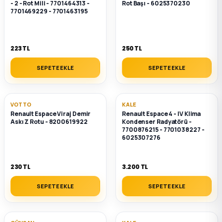
- 2 - Rot Mili - 7701464313 -
Rot Başı - 6025370230
2012 Sedan
7701469229 - 7701463195
 Parça
223 TL
250 TL
 Parça
SEPETE EKLE
SEPETE EKLE
ça
VOTTO
KALE
dek Parça
Renault Espace Viraj Demir
Renault Espace 4 - IV Klima
Askı Z Rotu - 8200619922
Kondenser Radyatörü -
7700876215 - 7701038227 -
rça
6025307276
edek Parça
230 TL
3.200 TL
SEPETE EKLE
SEPETE EKLE
rça
rça