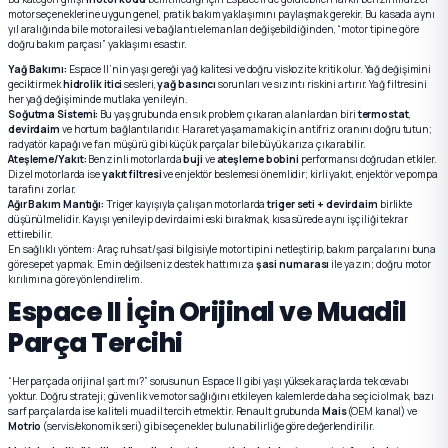
motor seçeneklerine uygun genel, pratik bakım yaklaşımını paylaşmak gerekir. Bu kasada aynı
yıl aralığında bile motor ailesi ve bağlantı elemanları değişebildiğinden, “motor tipine göre
doğru bakım parçası” yaklaşımı esastır.
Yağ Bakımı:
Espace II’nin yaşı gereği yağ kalitesi ve doğru viskozite kritik olur. Yağ değişimini
geciktirmek
hidrolik itici
sesleri,
yağ basıncı
sorunları ve sızıntı riskini artırır. Yağ filtresini
her yağ değişiminde mutlaka yenileyin.
Soğutma Sistemi:
Bu yaş grubunda en sık problem çıkaran alanlardan biri
termostat
,
devirdaim
ve hortum bağlantılarıdır. Hararet yaşamamak için antifriz oranını doğru tutun;
radyatör kapağı ve fan müşürü gibi küçük parçalar bile büyük arıza çıkarabilir.
Ateşleme/Yakıt:
Benzinli motorlarda
buji
ve
ateşleme bobini
performansı doğrudan etkiler.
Dizel motorlarda ise
yakıt filtresi
ve enjektör beslemesi önemlidir; kirli yakıt, enjektör ve pompa
tarafını zorlar.
Ağır Bakım Mantığı:
Triger kayışıyla çalışan motorlarda
triger seti + devirdaim
birlikte
düşünülmelidir. Kayışı yenileyip devirdaimi eski bırakmak, kısa sürede aynı işçiliği tekrar
ettirebilir.
En sağlıklı yöntem: Araç ruhsat/şasi bilgisiyle motor tipini netleştirip, bakım parçalarını buna
göre sepet yapmak. Emin değilseniz destek hattımıza
şasi numarası
ile yazın; doğru motor
kırılımına göre yönlendirelim.
Espace II İçin Orijinal ve Muadil
Parça Tercihi
“Her parçada orijinal şart mı?” sorusunun Espace II gibi yaşı yüksek araçlarda tek cevabı
yoktur. Doğru strateji; güvenlik ve motor sağlığını etkileyen kalemlerde daha seçici olmak, bazı
sarf parçalarda ise kaliteli muadil tercih etmektir. Renault grubunda
Mais
(OEM kanal) ve
Motrio
(servis/ekonomik seri) gibi seçenekler, bulunabilirliğe göre değerlendirilir.