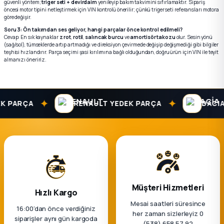
güvenli yöntem;
triger seti + devirdaim
yenileyip bakım takvimini sıfırlamaktır. Sipariş
öncesi motor tipini netleştirmek için VIN kontrolü önerilir; çünkü triger seti referansları motora
göre değişir.
Soru 3: Ön takımdan ses geliyor, hangi parçalar önce kontrol edilmeli?
Cevap: En sık kaynaklar
z rot
,
rotil
,
salıncak burcu
ve
amortisör takozu
olur. Sesin yönü
(sağ/sol), tümseklerde artıp artmadığı ve direksiyon çevirmede değişip değişmediği gibi bilgiler
teşhisi hızlandırır. Parça seçimi şasi kırılımına bağlı olduğundan, doğru ürün için VIN ile teyit
almanızı öneririz.
✦
✦
ARÇA
RENAULT YEDEK PARÇA
DACIA YED
Müşteri Hizmetleri
Hızlı Kargo
Mesai saatleri süresince
16:00’dan önce verdiğiniz
her zaman sizlerleyiz 0
siparişler aynı gün kargoda
(538) 658 57 92