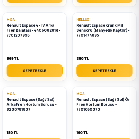
MGA
HELLUX
Renault Espace 4 - IV Arka
Renault Espace Krank Mil
Fren Balatası - 440608281R -
Sensörü (Manyetik Kaptör) -
7701207996
7701474895
569 TL
350 TL
SEPETE EKLE
SEPETE EKLE
MGA
MGA
Renault Espace (Sağ / Sol)
Renault Espace (Sağ / Sol) Ön
Arka Fren Hortum Borusu -
Fren Hortum Borusu -
8200781807
7701050070
180 TL
160 TL