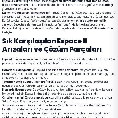
Mutlaka kaliteli/orijinal önerilenler:
triger seti
,
devirdaim
,
termostat
,
fren balatası-
disk
,
porya rulmanı
, kritik sensörler (krank/eksantrik konum sensörü gibi) ve
motor kulağı
gibi titreşim kontrol parçaları.
Kaliteli muadil tercih edilebilecekler:
Filtreler (kaliteli marka), silecek, bazı burç ve bağlantı
elemanları, belirli kaporta klips/bağlantıları, yardımcı kayış ve bazı hortumlar (uyum net ise).
Dürüst tavsiye: Espace II’de “en ucuz” parça çoğu zaman
erken arıza
ve
tekrar işçilik
demektir. Sepet hazırlarken, özellikle motor ve fren tarafında kaliteyi aşağı çekmeyin.
Kararsız kaldığınız ürünlerde, ürün sayfasındaki açıklamaları inceleyin ve
VIN kontrolü
ile
ilerleyin.
Sık Karşılaşılan Espace II
Arızaları ve Çözüm Parçaları
Espace II’nin yaşına ve kullanım koşullarına bağlı olarak bazı arızalar daha sık görülür. Doğru
parçayı zamanında değiştirmek, “yolda kalma” riskini ciddi şekilde azaltır.
Hararet / ısı dengesizliği:
Çoğunlukla
termostat
,
devirdaim
, radyatör tıkanıklığı, fan
müşürü veya hortum kaçakları kaynaklıdır. Çözüm; soğutma parçalarını takım mantığıyla ele
almak ve antifrizi doğru kullanmaktır.
Tekleme / çekiş düşüşü (benzinli):
Buji
,
bobin
, hava kaçağı, kirli boğaz kelebeği gibi
nedenlerle görülür. Periyodik bakım parçaları burada en hızlı çözümdür.
Frenlerde titreme / ses:
Disk yüzeyi, balata kalitesi, kaliper kızakları ve fren hidrolik aksamı
kontrol edilmelidir. Espace II’nin ağırlığı nedeniyle disk-balata uyumu önemlidir.
Ön takım sesleri:
Z rot
,
salıncak burcu
,
rotil
, amortisör takozu gibi parçalar yıprandıkça
“tıkırtı” başlar. Doğru parça seçimi için şasi kırılımı şarttır.
Sızıntılar:
Kapak contaları, hortumlar, keçe ve O-ringler yaşla birlikte sertleşir. Yağ/antifriz
kaçaklarını ertelemek daha büyük masrafa döner.
Arızanın kaynağını netleştiremiyorsanız, semptomu ve araç bilgilerini paylaşarak destek
alabilirsiniz. Amacımız “uyar mı uymadı mı” stresini bitirip, doğru parçayı ilk seferde