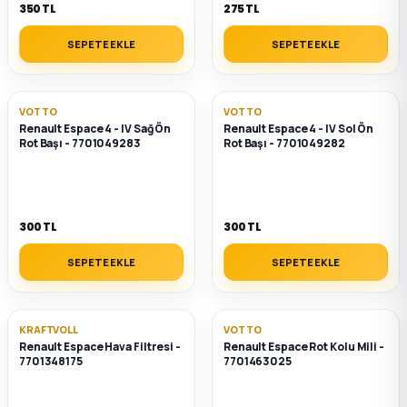
350 TL
275 TL
SEPETE EKLE
SEPETE EKLE
VOTTO
VOTTO
Renault Espace 4 - IV Sağ Ön
Renault Espace 4 - IV Sol Ön
Rot Başı - 7701049283
Rot Başı - 7701049282
300 TL
300 TL
SEPETE EKLE
SEPETE EKLE
KRAFTVOLL
VOTTO
Renault Espace Hava Filtresi -
Renault Espace Rot Kolu Mili -
7701348175
7701463025