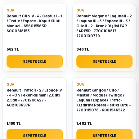
k Parça
GUA
GUA
Renault Clio IV - 4 / Captur I - 1
Renault Megane / Laguna II - 2
rça
/ Trafic / Espace - Kaput Kilidi
/ Laguna III - 3 / Espace III - 3 /
Manuel - 656015563R -
Clio II - 2 - Krank Dişlisi F4P
6000618153
F4R F5R - 7700108817 -
 Parça
7700100779
562 TL
346 TL
SEPETE EKLE
SEPETE EKLE
GUA
GUA
Renault Trafic II - 2 / Espace IV
Renault Kangoo / Clio /
- 4 - Ön Teker Rulmanı 2.0dtı
Master / Modus / Twingo /
2.5dtı - 7701208427 -
Laguna / Espace / Trafic -
402109697R
Kızdırma Rolesi -Isıtıcı Kutu -
7700115078 - 6001546572
1.160 TL
1.402 TL
SEPETE EKLE
SEPETE EKLE