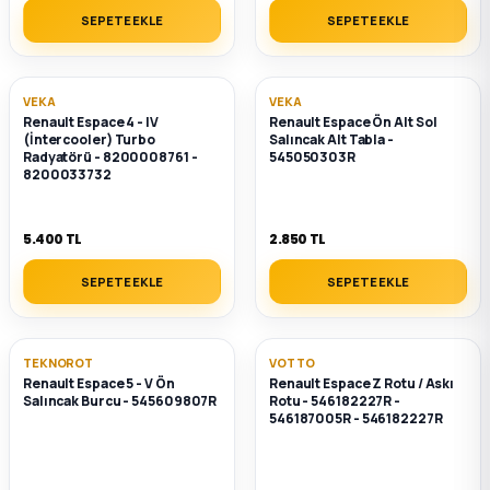
SEPETE EKLE
SEPETE EKLE
VEKA
VEKA
Renault Espace 4 - IV
Renault Espace Ön Alt Sol
(İntercooler) Turbo
Salıncak Alt Tabla -
Radyatörü - 8200008761 -
545050303R
8200033732
5.400 TL
2.850 TL
SEPETE EKLE
SEPETE EKLE
TEKNOROT
VOTTO
Renault Espace 5 - V Ön
Renault Espace Z Rotu / Askı
Salıncak Burcu - 545609807R
Rotu - 546182227R -
546187005R - 546182227R