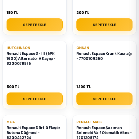
180 TL
200 TL
SEPETE EKLE
SEPETE EKLE
HUTCHINSON
ONSAN
Renault Espace 3 - III (6PK
Renault Espace Krank Kasnağı
1600) Alternatör V Kayışı -
- 7700109260
8200078576
500 TL
1.100 TL
SEPETE EKLE
SEPETE EKLE
MGA
RENAULT MAIS
Renault Espace Dörtlü Flaşör
Renault Espace Şazıman
Butonu Düğmesi -
Selenoid Valf Otomatik Vites -
8200442724
7701208174