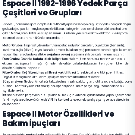
Espace II 1992-1996 Yedek Parça
Çeşitleri ve Grupları
Espace II, dönemine göre kompleks bir MPV altyapısına sahip olduğu için yedek parçada doğru
grubu doğru şasi kırılımıyla seçmek kritik olur. Kategorimizde temel olarak dört ana hat öne
çıkar:
Motor
,
Fren
,
Filtre
ve
Süspansiyon
. Bunların yanı sıra elektrik-elektronik ve kaporta
kalemleri de sık aranan ürünler arasındadır.
Motor Grubu:
Triger seti, devirdaim, termostat, radyatör parçaları, buji/bobin (benzinli),
kızdırma bujisi (dizel), kayış-kasnaklar, motor kulakları, yağ pompası ve contalar gibi kalemleri
kapsar. Yaşlı araçlarda özellikle
soğutma
ve
yağ sızdırmazlık
parçaları önem kazanır.
Fren Grubu:
Ön/arka
balata
,
disk
, kaliper tamir takımı, fren hortumu, merkez ve hidrolik
ekipmanlar. Espace II’nin ağırlığı nedeniyle kaliteli balata-disk seçimi hem güvenlik hem de
disk ömrü için belirleyicidir.
Filtre Grubu:
Yağ filtresi
,
hava filtresi
,
yakıt filtresi
(dizelde daha kritik), polen filtresi.
Doğru filtre seçimi yakıt tüketimi, çekiş ve motor ömrüne direkt etki eder.
Süspansiyon Grubu:
Amortisör, takoz/rulman, salıncak burçları, rotil, z rot, aks körüğü, porya
rulmanı. Konforu yüksek tutmak için süspansiyonda “ucuz parça” çoğu zaman daha sık
işçilik demektir.
İhtiyacınız olan parçayı en hızlı şekilde bulmak için kategori içinde arama yapın. Şasiye göre
farklılık gösterebilecek ürünlerde
VIN ile kontrol
talep etmek, yanlış sipariş ve iade sürecinin
önüne geçer.
Espace II Motor Özellikleri ve
Bakım İpuçları
Bu kategori girişi
motor kodu
belirtmediği için Espace II’de görülebilen farklı benzinli/dizel