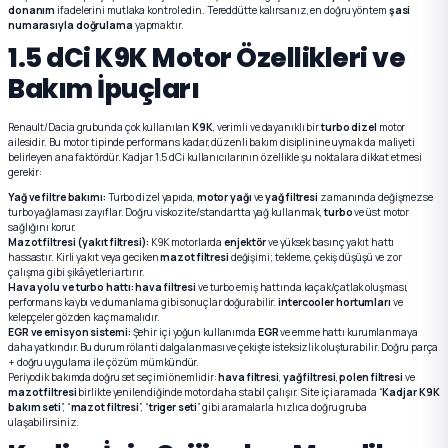
donanım
ifadelerini mutlaka kontrol edin. Tereddütte kalırsanız, en doğru yöntem
şasi
numarasıyla doğrulama
yapmaktır.
1.5 dCi K9K Motor Özellikleri ve
Bakım İpuçları
Renault/Dacia grubunda çok kullanılan
K9K
, verimli ve dayanıklı bir
turbo dizel
motor
ailesidir. Bu motor tipinde performans kadar, düzenli bakım disiplinine uymak da maliyeti
belirleyen ana faktördür. Kadjar 1.5 dCi kullanıcılarının özellikle şu noktalara dikkat etmesi
gerekir:
Yağ ve filtre bakımı:
Turbo dizel yapıda,
motor yağı
ve
yağ filtresi
zamanında değişmezse
turbo yağlaması zayıflar. Doğru viskozite/standartta yağ kullanmak,
turbo
ve üst motor
sağlığını korur.
Mazot filtresi (yakıt filtresi):
K9K motorlarda
enjektör
ve yüksek basınç yakıt hattı
hassastır. Kirli yakıt veya geciken
mazot filtresi
değişimi; tekleme, çekiş düşüşü ve zor
çalışma gibi şikâyetleri artırır.
Hava yolu ve turbo hattı:
hava filtresi
ve turbo emiş hattında kaçak/çatlak oluşması,
performans kaybı ve dumanlama gibi sonuçlar doğurabilir.
intercooler hortumları
ve
kelepçeler gözden kaçmamalıdır.
EGR ve emisyon sistemi:
Şehir içi yoğun kullanımda
EGR
ve emme hattı kurumlanmaya
daha yatkındır. Bu durum rölanti dalgalanması ve çekişte isteksizlik oluşturabilir. Doğru parça
+ doğru uygulama ile çözüm mümkündür.
Periyodik bakımda doğru set seçimi önemlidir:
hava filtresi
,
yağ filtresi
,
polen filtresi
ve
mazot filtresi
birlikte yenilendiğinde motor daha stabil çalışır. Site içi aramada “
Kadjar K9K
bakım seti
”, “
mazot filtresi
”, “
triger seti
” gibi aramalarla hızlıca doğru gruba
ulaşabilirsiniz.