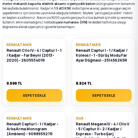
motor
,
mekanik
,
kaporta
,
elektrik aksamı
ve
periyodik bakım
ürün gruplarının tamamını
tek sayfada bulabilirsiniz. Kadjar’ın
1.5 dCi K9K
motor tipine ve araç şasisine uygun seçim
yapabilmeniz için ürünler, uyumluluk odağıyla listelenir; böylece “yanlış parça aldım” riskini
k Parça
k Parça
Megane E-TECH Yedek Parça
en baştan azaltırsınız. Aracınıza %100 uyumlu parçayı hızlıca bulmak için site içi aramayı
kullanın; emin olamadığınız noktada
şasi numarası (VIN)
ile destek hattımıza ulaşıp
doğrulama alarak siparişinizi güvenle tamamlayın.
 Parça
RENAULT MAIS
RENAULT MAIS
k Parça
Renault Clio IV - 4 / Captur I - 1
Renault Captur I - 1 / Kadjar /
/ Kadjar - Far Beyni (2013-
Koleos I - 1 - Sürüş Modu Far
2020) - 260553401R
Ayar Düğmesi - 251456265R
 Parça
 Parça
9.599 TL
8.924 TL
ek Parça
SEPETE EKLE
SEPETE EKLE
 Parça
RENAULT MAIS
GUA
Renault Captur I - 1 / Kadjar -
Renault Megane IV - 4 / Clio V
k Parça
Arka Arma Monogram
- 5 / Captur II - 2 / Kadjar /
(Amblem) - 908895927R
Express - Turbo Şarj