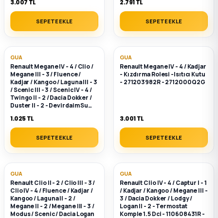
3.007 TL
2.791 TL
SEPETE EKLE
SEPETE EKLE
GUA
GUA
Renault Megane IV - 4 / Clio /
Renault Megane IV - 4 / Kadjar
Megane III - 3 / Fluence /
- Kızdırma Rolesi -Isıtıcı Kutu
Kadjar / Kangoo / Laguna III - 3
- 271203982R - 2712000Q2G
/ Scenic III - 3 / Scenic IV - 4 /
Twingo II - 2 / Dacia Dokker /
Duster II - 2 - Devirdaim Su
Pompası - 7701478830 -
1.025 TL
3.001 TL
8660003373
SEPETE EKLE
SEPETE EKLE
GUA
GUA
Renault Clio II - 2 / Clio III - 3 /
Renault Clio IV - 4 / Captur I - 1
Clio IV - 4 / Fluence / Kadjar /
/ Kadjar / Kangoo / Megane III -
Kangoo / Laguna II - 2 /
3 / Dacia Dokker / Lodgy /
Megane II - 2 / Megane III - 3 /
Logan II - 2 - Termostat
Modus / Scenic / Dacia Logan
Komple 1.5 Dci - 110608431R -