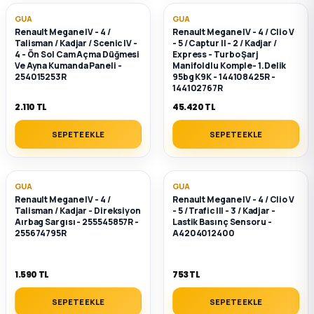
GUA
GUA
Renault Megane IV - 4 /
Renault Megane IV - 4 / Clio V
Talisman / Kadjar / Scenic IV -
- 5 / Captur II - 2 / Kadjar /
4 - Ön Sol Cam Açma Düğmesi
Express - Turbo Şarj
Ve Ayna Kumanda Paneli -
Manifoldlu Komple- 1.Delik
254015253R
95bg K9K - 144108425R -
144102767R
2.110 TL
45.420 TL
SEPETE EKLE
SEPETE EKLE
GUA
GUA
Renault Megane IV - 4 /
Renault Megane IV - 4 / Clio V
Talisman / Kadjar - Direksiyon
- 5 / Trafic III - 3 / Kadjar -
Aırbag Sargısı - 255545857R -
Lastik Basınç Sensoru -
255674795R
A4204012400
1.590 TL
753 TL
SEPETE EKLE
SEPETE EKLE