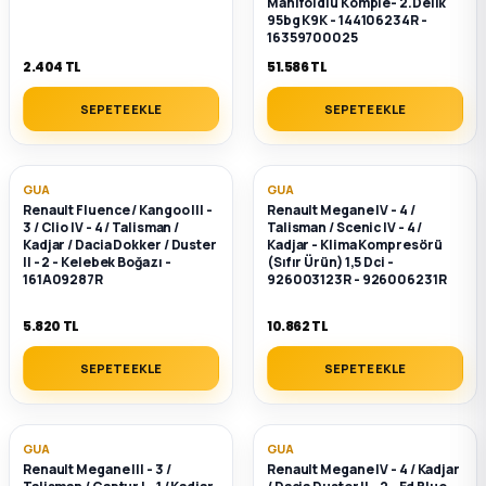
Manifoldlu Komple- 2.Delik
2012 Sedan
95bg K9K - 144106234R -
16359700025
2.404 TL
51.586 TL
 Parça
SEPETE EKLE
SEPETE EKLE
 Parça
ça
GUA
GUA
Renault Fluence / Kangoo III -
Renault Megane IV - 4 /
3 / Clio IV - 4 / Talisman /
Talisman / Scenic IV - 4 /
dek Parça
Kadjar / Dacia Dokker / Duster
Kadjar - Klima Kompresörü
II - 2 - Kelebek Boğazı -
(Sıfır Ürün) 1,5 Dci -
161A09287R
926003123R - 926006231R
rça
5.820 TL
10.862 TL
edek Parça
SEPETE EKLE
SEPETE EKLE
rça
GUA
GUA
rça
Renault Megane III - 3 /
Renault Megane IV - 4 / Kadjar