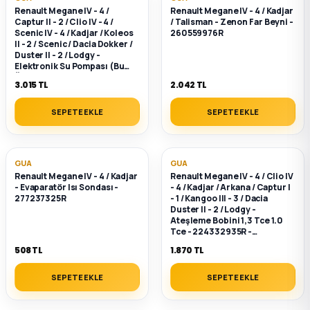
k Parça
Renault Megane IV - 4 /
Renault Megane IV - 4 / Kadjar
Captur II - 2 / Clio IV - 4 /
/ Talisman - Zenon Far Beyni -
Scenic IV - 4 / Kadjar / Koleos
260559976R
rça
II - 2 / Scenic / Dacia Dokker /
Duster II - 2 / Lodgy -
Elektronik Su Pompası (Bu
 Parça
Ürün Orijinal) - 144B06803R -
3.015 TL
2.042 TL
144B00004R
SEPETE EKLE
SEPETE EKLE
GUA
GUA
Renault Megane IV - 4 / Kadjar
Renault Megane IV - 4 / Clio IV
- Evaparatör Isı Sondası -
- 4 / Kadjar / Arkana / Captur I
277237325R
- 1 / Kangoo III - 3 / Dacia
Duster II - 2 / Lodgy -
Ateşleme Bobini 1,3 Tce 1.0
Tce - 224332935R -
2244800Q0J
508 TL
1.870 TL
SEPETE EKLE
SEPETE EKLE