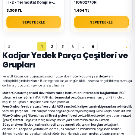
II - 2 - Termostat Komple -
110602770R
110603082R - 1106000Q0Z
3.308 TL
1.404 TL
SEPETE EKLE
SEPETE EKLE
1
2
3
4
..
6
Kadjar Yedek Parça Çeşitleri ve
Grupları
Renault Kadjar için doğru parça seçimi, özellikle
motor kodu
ve
şasi detayları
netleştirildiğinde hızlanır. Bu kategoride Kadjar’ın günlük kullanımda en çok ihtiyaç duyduğu
dört ana grubu pratik şekilde tarayabilirsiniz:
Motor Grubu:
triger seti
,
devirdaim
,
turbo hortumları
,
intercooler bağlantıları
,
EGR
bileşenleri,
sensörler
(MAP/MAF vb.),
termostat
ve soğutma elemanları gibi K9K motorun
sağlıklı çalışmasını doğrudan etkileyen parçalar.
Fren Grubu:
fren balatası
,
fren diski
,
ABS sensörü
,
kaliper tamir ekipmanları
ve
hidrolik
yardımcı parçaları. Fren parçalarında doğru ölçü/versiyon seçimi güvenlik açısından kritiktir.
Filtre Grubu:
yağ filtresi
,
hava filtresi
,
polen filtresi
ve özellikle dizelde hayati olan
mazot
(yakıt) filtresi
. Doğru filtre seçimi enjektör ve yakıt sisteminin ömrünü uzatır.
Süspansiyon Grubu:
salıncak
,
rotil
,
z rot
,
amortisör
,
takım burçları
ve bağlantı
elemanları. Kadjar’da yol tutuş ve konforu, bu parçaların kondisyonu doğrudan belirler.
İhtiyacınız olan parçayı bulmak için ürün başlıklarında geçen
motor
,
yıl
,
şanzıman
ve