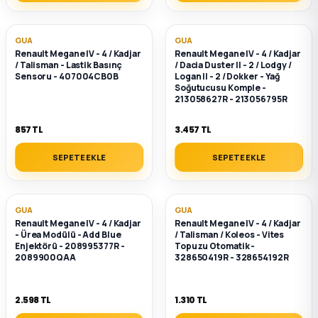
GUA
GUA
Renault Megane IV - 4 / Kadjar
Renault Megane IV - 4 / Kadjar
/ Talisman - Lastik Basınç
/ Dacia Duster II - 2 / Lodgy /
Sensoru - 407004CB0B
Logan II - 2 / Dokker - Yağ
Soğutucusu Komple -
213058627R - 213056795R
857 TL
3.457 TL
SEPETE EKLE
SEPETE EKLE
GUA
GUA
Renault Megane IV - 4 / Kadjar
Renault Megane IV - 4 / Kadjar
- Ürea Modülü - Add Blue
/ Talisman / Koleos - Vites
Enjektörü - 208995377R -
Topuzu Otomatik -
2089900QAA
328650419R - 328654192R
2.598 TL
1.310 TL