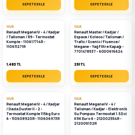
SEPETE EKLE
SEPETE EKLE
GUA
GUA
Renault Megane IV - 4 / Kadjar
Renault Master / Kadjar /
/ Talisman / R9 - Termostat
Espace / Koleos / Talisman /
Komple - 110617714R -
Trafic / Scenic / Fluence /
110611271R
Megane - Yağ Filtre Kapağı -
7701478537 - 6000616624
1.483 TL
251 TL
SEPETE EKLE
SEPETE EKLE
GUA
GUA
Renault Megane IV - 4 / Kadjar
Renault Megane IV - 4 /
/ Dacia Duster II - 2 -
Talisman / Kadjar - Elektronik
Termostat Komple 115bg Euro
Su Pompası Termostat 1.5 Dci
6 - 110608920R - 110606973R
K9K Euro 6 - 212002554R -
212009132R