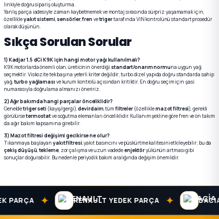
linkiyle doğru sipariş oluşturma.
Yanlış parça iadesiyle zaman kaybetmemek ve montaj sırasında sürpriz yaşamamak için,
özellikle
yakıt sistemi
,
sensörler
,
fren
ve
triger
tarafında VIN kontrolünü standart prosedür
olarak düşünün.
Sıkça Sorulan Sorular
1) Kadjar 1.5 dCi K9K için hangi motor yağı kullanılmalı?
K9K motorlarda önemli olan, üreticinin önerdiği
standart/onarım normu
na uygun yağ
seçmektir. Viskozite tek başına yeterli kriter değildir; turbo dizel yapıda doğru standarda sahip
yağ,
turbo yağlaması
ve kurum kontrolü açısından kritiktir. En doğru seçim için şasi
numarasıyla doğrulama almanızı öneririz.
2) Ağır bakımda hangi parçalar önceliklidir?
Genelde
triger seti
(kayış/gergi),
devirdaim
, tüm
filtreler
(özellikle
mazot filtresi
), gerekli
görülürse
termostat
ve soğutma elemanları önceliklidir. Kullanım şekline göre fren ve ön takım
da ağır bakım kapsamına girebilir.
3) Mazot filtresi değişimi gecikirse ne olur?
Tıkanmaya başlayan
yakıt filtresi
, yakıt basıncını ve püskürtme kalitesini etkileyebilir; bu da
çekiş düşüşü
,
tekleme
, zor çalışma ve uzun vadede
enjektör
yükünün artması gibi
sonuçlar doğurabilir. Bu nedenle periyodik bakım aralığında değişim önemlidir.
✦
✦
ARÇA
RENAULT YEDEK PARÇA
DACIA YE