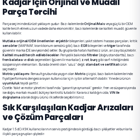
Kadjar İçin Orijinal ve Muadil
Parça Tercihi
Parça seçiminde dürüst yaklaşım şudur: Bazı kalemlerde
Orijinal/Mais
veya güçlü bir OEM
kalite tercih etmek uzun vadede daha ekonomiktir; bazı kalemlerde ise kaliteli muadil, güvenle
kullanılabilir.
Mutlaka orijinal/OEM önerilenler:
enjektör
bileşenleri, yakıt sistemi hassas parçaları, kritik
sensörler
(MAP/MAF, krank konum sensörü gibi), bazı
EGR
bileşenleri ve
triger
tarafında
güvenilir marka (OE seviyesinde) setler. Bu gruplarda hatalı/kalitesiz ürün, arızayı büyütebilir.
Kaliteli muadil tercih edilebilecekler:
Periyodik bakımda
filtreler
(doğru standartta), bazı
fren balatası
ve
disk
seçenekleri (güvenilir markalar),
z rot
,
burç
gibi sarf niteliğindeki
süspansiyon elemanları. Burada önemli olan “ucuz” değil,
standart ve sertifikalı
ürün
seçmektir.
Motrio yaklaşımı:
Renault grubunda yaygın olan
Motrio
çizgisi, bazı bakım kalemlerinde
fiyat/performans dengesi arayan kullanıcılar için iyi bir alternatif olabilir. Yine de ürünün
uyumluluk
teyidi şarttır.
Özetle: Yakıt ve motor yönetimi tarafında “garantiye oynamak” gerekir; fren ve süspansiyonda
ise doğru markalı muadil, bütçeyi kontrollü tutabilir. Kararsız kaldığınızda,
VIN ile
doğrulama
alarak doğru ürünü ilk seferde seçebilirsiniz.
Sık Karşılaşılan Kadjar Arızaları
ve Çözüm Parçaları
Kadjar 1.5 dCi K9K kullanıcılarının servis pratiğinde sık gördüğü bazı şikâyetler ve bunlarla
ilişkili parça grupları şöyledir: