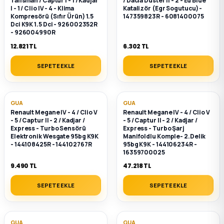
Talisman / Captur I - 1 / Kadjar
/ Dacia Duster II - 2 - Ed Blue
I - 1 / Clio IV - 4 - Klima
Katalizör (Egr Sogutucu) -
Kompresörü (Sıfır Ürün) 1.5
147359823R - 6081400075
ça
Dci K9K 1.5 Dci - 926002352R
- 926004990R
ça
12.821 TL
6.302 TL
SEPETE EKLE
SEPETE EKLE
k Parça
 Parça
GUA
GUA
Renault Megane IV - 4 / Clio V
Renault Megane IV - 4 / Clio V
- 5 / Captur II - 2 / Kadjar /
- 5 / Captur II - 2 / Kadjar /
 Parça
Express - Turbo Sensörü
Express - Turbo Şarj
Elektronik Wesgate 95bg K9K
Manifoldlu Komple- 2.Delik
- 144108425R - 144102767R
95bg K9K - 144106234R -
ek Parça
16359700025
9.490 TL
47.218 TL
 Parça
SEPETE EKLE
SEPETE EKLE
 Parça
GUA
GUA