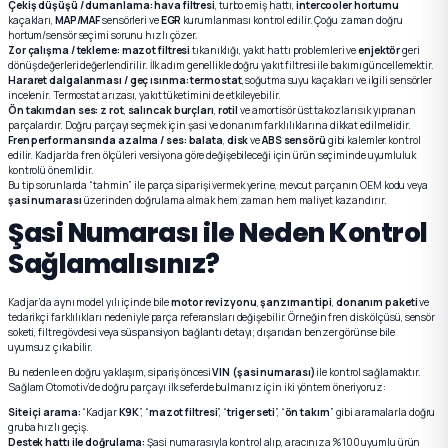
Çekiş düşüşü / dumanlama:
hava filtresi
, turbo emiş hattı,
intercooler hortumu
kaçakları,
MAP/MAF
sensörleri ve
EGR
kurumlanması kontrol edilir. Çoğu zaman doğru
hortum/sensör seçimi sorunu hızlı çözer.
Zor çalışma / tekleme:
mazot filtresi
tıkanıklığı, yakıt hattı problemleri ve
enjektör
geri
dönüş değerleri değerlendirilir. İlk adım genellikle doğru yakıt filtresi ile bakımı güncellemektir.
Hararet dalgalanması / geç ısınma:
termostat
, soğutma suyu kaçakları ve ilgili sensörler
incelenir. Termostat arızası, yakıt tüketimini de etkileyebilir.
Ön takımdan ses:
z rot
,
salıncak burçları
,
rotil
ve amortisör üst takozları sık yıpranan
parçalardır. Doğru parçayı seçmek için şasi ve donanım farklılıklarına dikkat edilmelidir.
Fren performansında azalma / ses:
balata
,
disk
ve
ABS sensörü
gibi kalemler kontrol
edilir. Kadjar’da fren ölçüleri versiyona göre değişebileceği için ürün seçiminde uyumluluk
kontrolü önemlidir.
Bu tip sorunlarda “tahmin” ile parça siparişi vermek yerine, mevcut parçanın OEM kodu veya
şasi numarası
üzerinden doğrulama almak hem zaman hem maliyet kazandırır.
Şasi Numarası ile Neden Kontrol
Sağlamalısınız?
Kadjar’da aynı model yılı içinde bile
motor revizyonu
,
şanzıman tipi
,
donanım paketi
ve
tedarikçi farklılıkları nedeniyle parça referansları değişebilir. Örneğin fren disk ölçüsü, sensör
soketi, filtre gövdesi veya süspansiyon bağlantı detayı; dışarıdan benzer görünse bile
uyumsuz çıkabilir.
Bu nedenle en doğru yaklaşım, sipariş öncesi
VIN (şasi numarası)
ile kontrol sağlamaktır.
Sağlam Otomotiv’de doğru parçayı ilk seferde bulmanız için iki yöntem öneriyoruz:
Site içi arama:
“Kadjar
K9K
”, “
mazot filtresi
”, “
triger seti
”, “
ön takım
” gibi aramalarla doğru
gruba hızlı geçiş.
Destek hattı ile doğrulama:
Şasi numarasıyla kontrol alıp, aracınıza %100 uyumlu ürün