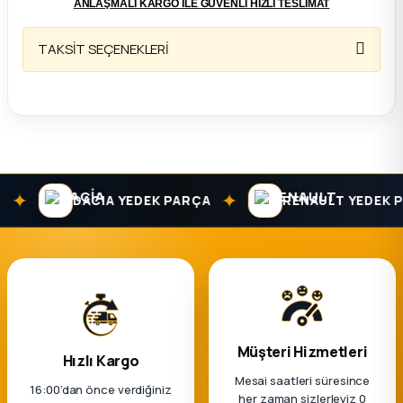
ANLAŞMALI KARGO İLE GÜVENLİ HIZLI TESLİMAT
ça
TAKSİT SEÇENEKLERİ
ça
k Parça
 Parça
✦
✦
DACIA YEDEK PARÇA
RENAULT YEDEK PA
 Parça
ek Parça
 Parça
Müşteri Hizmetleri
Hızlı Kargo
 Parça
Mesai saatleri süresince
16:00’dan önce verdiğiniz
her zaman sizlerleyiz 0