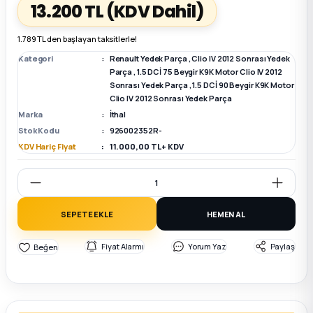
13.200 TL
(KDV Dahil)
k Parça
k Parça
Megane E-TECH Yedek Parça
1.789 TL den başlayan taksitlerle!
Kategori
Renault Yedek Parça
,
Clio IV 2012 Sonrası Yedek
 Parça
Parça
,
1.5 DCİ 75 Beygir K9K Motor Clio IV 2012
Sonrası Yedek Parça
,
1.5 DCİ 90 Beygir K9K Motor
Clio IV 2012 Sonrası Yedek Parça
k Parça
Marka
İthal
Stok Kodu
926002352R-
 Parça
KDV Hariç Fiyat
11.000,00 TL + KDV
 Parça
SEPETE EKLE
HEMEN AL
ek Parça
Fiyat Alarmı
Yorum Yaz
Paylaş
 Parça
k Parça