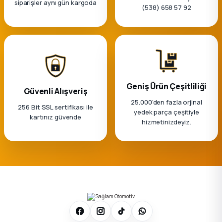
siparişler aynı gün kargoda
k Parça
(538) 658 57 92
rça
 Parça
Geniş Ürün Çeşitliliği
Güvenli Alışveriş
25.000'den fazla orjinal
256 Bit SSL sertifikası ile
yedek parça çeşitiyle
kartınız güvende
hizmetinizdeyiz.