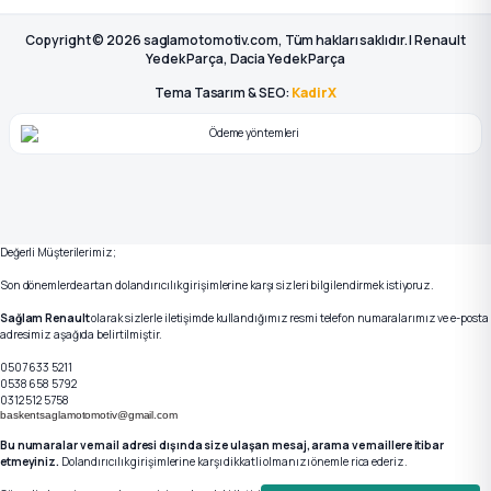
Copyright © 2026 saglamotomotiv.com, Tüm hakları saklıdır. | Renault
Yedek Parça, Dacia Yedek Parça
Tema Tasarım & SEO:
KadirX
Değerli Müşterilerimiz;
Son dönemlerde artan dolandırıcılık girişimlerine karşı sizleri bilgilendirmek istiyoruz.
Sağlam Renault
olarak sizlerle iletişimde kullandığımız resmi telefon numaralarımız ve e-posta
adresimiz aşağıda belirtilmiştir.
0507 633 5211
0538 658 5792
0312 512 5758
baskentsaglamotomotiv@gmail.com
Bu numaralar ve mail adresi dışında size ulaşan mesaj, arama ve maillere itibar
etmeyiniz.
Dolandırıcılık girişimlerine karşı dikkatli olmanızı önemle rica ederiz.