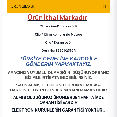
2012 Sedan
ÜRÜN BİLGİSİ
Ürün İthal Markadır
 Parça
Clio 4 Klima Kompresörü
 Parça
Clio 4 Klima Kompresör Motoru
Clio 4 Kompresör
ça
Oem No: 926002352R
TÜRKİYE GENELİNE KARGO İLE
dek Parça
GÖNDERİM YAPMAKTAYIZ.
rça
ARACINIZA UYUMLU OLMADIĞINI DÜŞÜNÜYORSANIZ
BİZİMLE İRTİBATA GEÇEBİLİRSİNİZ.
SATIN ALMIŞ OLDUĞUNUZ ÜRÜN VE MARKA
edek Parça
HARİCİNDE ÜRÜN GÖNDERİMİ YAPILMAMAKTADIR
ALMIŞ OLDUĞUNUZ ÜRÜNLERDE 1 HAFTA İADE
rça
GARANTİSİ VARDIR
ELEKTRONİK ÜRÜNLERİN GARANTİSİ YOKTUR…
rça