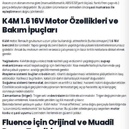
Aracınızın donanımına göre (manuel/otomatik, ABS/ESP, jant ölçüsü, farklı fren çapı vb.)
parça detayları değişebilir. Bu yüzden ürüne karar vermeden önce
şasi numarası ile
eşleştirme
en doğru yöntemdir.
K4M 1.6 16V Motor Özellikleri ve
Bakım İpuçları
K4M
motor, Renault grubunun uzun yıllar kullandığı, atmosferik (turbo olmayan)
1.6 16V
benzinli
bir ünitedir. Yapısı gereği düzenli bakım yapıldığında yüksek kilometrelere sorunsuz
gidebilir. Ancak bu motorun verimli ve sessiz çalışması için bazı kritik noktalara dikkat etmek
gerekir.
Yağ bakımı:
K4M’de doğru viskozitede kaliteli yağ ve düzenli yağ değişimi,
supap
mekanizması
ve üst kapak sağlığı için belirleyicidir. Kısa mesafe/kalkışlı kullanımda yağ
daha çabuk yıpranır; aralığı geciktirmemek gerekir.
Ateşleme sistemi:
bujiler
ve
bobin
seti, rölanti dalgalanması ve tekleme şikâyetlerinin baş
aktörüdür. Kalitesiz buji/bobin, katalizör dahil daha büyük masraf doğurabilir.
Soğutma sistemi:
termostat
, devirdaim ve antifriz kalitesi; hararet riskini doğrudan etkiler.
Özellikle sıcak-soğuk geçişlerinde yıpranan termostat geç açıp hararete, açık kalıp geç
ısınmaya neden olabilir.
Zamanlama (triger):
Triger seti ve
devirdaim
birlikte ele alınmalıdır. Triger değişiminde yan
parçaları ertelemek, kısa sürede yeniden işçilik masrafı çıkarır.
Bakımda temel yaklaşım şudur: K4M motor “ihmal affetmez”, ama doğru parçayla bakıldığında
“uzun ömürlü ve ekonomik” bir kullanım sunar. Bu yüzden sitede parçayı seçerken
motor
kodu
ve
şasi uyumu
üzerinden ilerlemek en güvenli yoldur.
Fluence İçin Orijinal ve Muadil