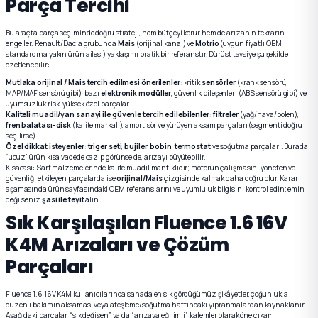
Parça Tercihi
Bu araçta parça seçiminde doğru strateji, hem bütçeyi korur hem de arızanın tekrarını
engeller. Renault/Dacia grubunda
Mais
(orijinal kanal) ve
Motrio
(uygun fiyatlı OEM
standardına yakın ürün ailesi) yaklaşımı pratik bir referanstır. Dürüst tavsiye şu şekilde
özetlenebilir:
Mutlaka orijinal / Mais tercih edilmesi önerilenler:
kritik
sensörler
(krank sensörü,
MAP/MAF sensörü gibi), bazı
elektronik modüller
, güvenlik bileşenleri (ABS sensörü gibi) ve
uyumsuzluk riski yüksek özel parçalar.
Kaliteli muadil/yan sanayi ile güvenle tercih edilebilenler:
filtreler
(yağ/hava/polen),
fren balatası-disk
(kalite markalı), amortisör ve yürüyen aksam parçaları (segmenti doğru
seçilirse).
Özel dikkat isteyenler:
triger seti
,
bujiler
,
bobin
,
termostat
ve soğutma parçaları. Burada
“ucuz” ürün kısa vadede cazip görünse de, arızayı büyütebilir.
Kısacası: Sarf malzemelerinde kalite muadil mantıklıdır; motorun çalışmasını yöneten ve
güvenliği etkileyen parçalarda ise
orijinal/Mais
çizgisinde kalmak daha doğru olur. Karar
aşamasında ürün sayfasındaki OEM referanslarını ve uyumluluk bilgisini kontrol edin; emin
değilseniz
şasi ile teyit
alın.
Sık Karşılaşılan Fluence 1.6 16V
K4M Arızaları ve Çözüm
Parçaları
Fluence 1.6 16V K4M kullanıcılarında sahada en sık gördüğümüz şikâyetler, çoğunlukla
düzenli bakımın aksaması veya ateşleme/soğutma hattındaki yıpranmalardan kaynaklanır.
Aşağıdaki parçalar, “sık değişen” ya da “arızaya eğilimli” kalemler olarak öne çıkar: