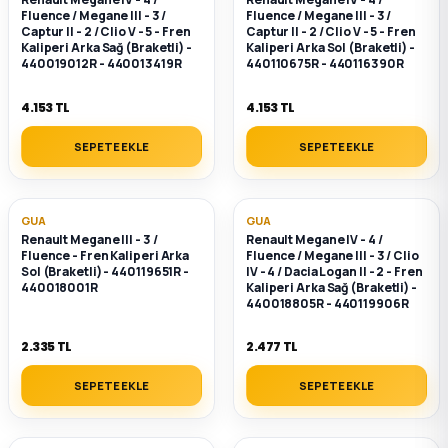
Fluence / Megane III - 3 /
Fluence / Megane III - 3 /
Captur II - 2 / Clio V - 5 - Fren
Captur II - 2 / Clio V - 5 - Fren
ça
Kaliperi Arka Sağ (Braketli) -
Kaliperi Arka Sol (Braketli) -
440019012R - 440013419R
440110675R - 440116390R
ça
4.153 TL
4.153 TL
k Parça
SEPETE EKLE
SEPETE EKLE
 Parça
GUA
GUA
Renault Megane III - 3 /
Renault Megane IV - 4 /
 Parça
Fluence - Fren Kaliperi Arka
Fluence / Megane III - 3 / Clio
Sol (Braketli) - 440119651R -
IV - 4 / Dacia Logan II - 2 - Fren
440018001R
Kaliperi Arka Sağ (Braketli) -
ek Parça
440018805R - 440119906R
2.335 TL
2.477 TL
 Parça
SEPETE EKLE
SEPETE EKLE
 Parça