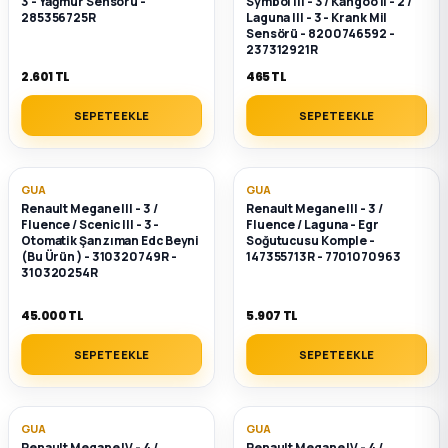
3 - Yağmur Sensörü -
Symbol III - 3 / Kangoo II - 2 /
2012 Sedan
285356725R
Laguna III - 3 - Krank Mil
Sensörü - 8200746592 -
237312921R
 Parça
2.601 TL
465 TL
SEPETE EKLE
SEPETE EKLE
 Parça
ça
GUA
GUA
Renault Megane III - 3 /
Renault Megane III - 3 /
dek Parça
Fluence / Scenic III - 3 -
Fluence / Laguna - Egr
Otomatik Şanzıman Edc Beyni
Soğutucusu Komple -
(Bu Ürün ) - 310320749R -
147355713R - 7701070963
310320254R
rça
45.000 TL
5.907 TL
edek Parça
SEPETE EKLE
SEPETE EKLE
rça
GUA
GUA
rça
Renault Megane IV - 4 /
Renault Megane IV - 4 /