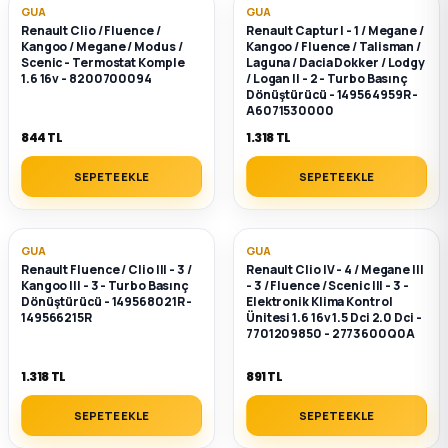
k Parça
GUA
GUA
Renault Clio / Fluence /
Renault Captur I - 1 / Megane /
Kangoo / Megane / Modus /
Kangoo / Fluence / Talisman /
rça
Scenic - Termostat Komple
Laguna / Dacia Dokker / Lodgy
1.6 16v - 8200700094
/ Logan II - 2 - Turbo Basınç
Dönüştürücü - 149564959R -
 Parça
A6071530000
844 TL
1.318 TL
SEPETE EKLE
SEPETE EKLE
GUA
GUA
Renault Fluence / Clio III - 3 /
Renault Clio IV - 4 / Megane III
Kangoo III - 3 - Turbo Basınç
- 3 / Fluence / Scenic III - 3 -
Dönüştürücü - 149568021R -
Elektronik Klima Kontrol
149566215R
Ünitesi 1.6 16v 1.5 Dci 2.0 Dci -
7701209850 - 2773600Q0A
1.318 TL
891 TL
SEPETE EKLE
SEPETE EKLE