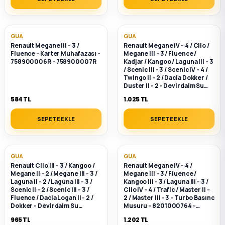
GUA
GUA
Renault Megane III - 3 /
Renault Megane IV - 4 / Clio /
Fluence - Karter Muhafazası -
Megane III - 3 / Fluence /
758900006R - 758900007R
Kadjar / Kangoo / Laguna III - 3
/ Scenic III - 3 / Scenic IV - 4 /
Twingo II - 2 / Dacia Dokker /
Duster II - 2 - Devirdaim Su
Pompası - 7701478830 -
584 TL
1.025 TL
8660003373
SEPETE EKLE
SEPETE EKLE
GUA
GUA
Renault Clio III - 3 / Kangoo /
Renault Megane IV - 4 /
Megane II - 2 / Megane III - 3 /
Megane III - 3 / Fluence /
Laguna II - 2 / Laguna III - 3 /
Kangoo III - 3 / Laguna III - 3 /
Scenic II - 2 / Scenic III - 3 /
Clio IV - 4 / Trafic / Master II -
Fluence / Dacia Logan II - 2 /
2 / Master III - 3 - Turbo Basınc
Dokker - Devirdaim Su
Musuru - 8201000764 -
Pompası 1.6 16v - 7700105176
H8200443536
965 TL
1.202 TL
- 210101302R