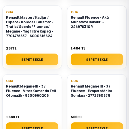
GUA
GUA
Renault Master / Kadjar /
Renault Fluence - Akü
Espace / Koleos / Talisman /
Muhafaza Bakaliti -
Trafic / Scenic / Fluence /
244976310R
Megane - Yağ Filtre Kapağı -
7701478537 - 6000616624
251 TL
1.404 TL
SEPETE EKLE
SEPETE EKLE
GUA
GUA
Renault Megane III - 3 /
Renault Megane III - 3 /
Fluence - Vites Kumanda Teli
Fluence - Evaparatör Isı
Otomatik - 8200960205
Sondası - 277239067R
1.669 TL
563 TL
SEPETE EKLE
SEPETE EKLE