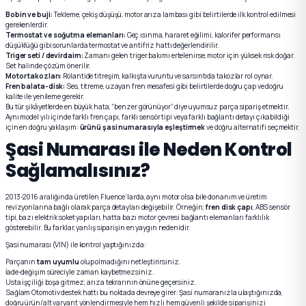
Bobin ve buji:
Tekleme, çekiş düşüşü, motor arıza lambası gibi belirtilerde ilk kontrol edilmesi
gerekenlerdir.
Termostat ve soğutma elemanları:
Geç ısınma, hararet eğilimi, kalorifer performansı
düşüklüğü gibi sorunlarda termostat ve antifriz hattı değerlendirilir.
Triger seti / devirdaim:
Zamanı gelen triger bakımı ertelenirse, motor için yüksek risk doğar.
Set halinde çözüm önerilir.
Motor takozları:
Rölantide titreşim, kalkışta vuruntu ve sarsıntıda takozlar rol oynar.
Fren balata-disk:
Ses, titreme, uzayan fren mesafesi gibi belirtilerde doğru çap ve doğru
kalite ile yenileme gerekir.
Bu tür şikâyetlerde en büyük hata, “benzer görünüyor” diye uyumsuz parça sipariş etmektir.
Aynı model yılı içinde farklı fren çapı, farklı sensör tipi veya farklı bağlantı detayı çıkabildiği
için en doğru yaklaşım:
ürünü şasi numarasıyla eşleştirmek
ve doğru alternatifi seçmektir.
Şasi Numarası ile Neden Kontrol
Sağlamalısınız?
2013-2016 aralığında üretilen Fluence’larda, aynı motor olsa bile donanım ve üretim
revizyonlarına bağlı olarak parça detayları değişebilir. Örneğin;
fren disk çapı
, ABS sensör
tipi, bazı elektrik soket yapıları, hatta bazı motor çevresi bağlantı elemanları farklılık
gösterebilir. Bu farklar, yanlış siparişin en yaygın nedenidir.
Şasi numarası (VIN) ile kontrol yaptığınızda:
Parçanın
tam uyumlu
olup olmadığını netleştirirsiniz.
İade-değişim süreciyle zaman kaybetmezsiniz.
Usta işçiliği boşa gitmez; arıza tekrarının önüne geçersiniz.
Sağlam Otomotiv destek hattı bu noktada devreye girer: Şasi numaranızla ulaştığınızda,
doğru ürün/alt varyant yönlendirmesiyle hem hızlı hem güvenli şekilde siparişinizi