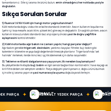
tamamlarsınız. Site içi arama ile ürünü bulun;
emin olmadığınız her noktada şasiyle
doğrulatın
.
Sıkça Sorulan Sorular
1) Fluence 1.6 16V K4M için hangi motor yağı kullanılmalı?
K4M motorlarda doğru viskozite ve kalite standardı önemlidir. Aracın kullanım koşullarına
(şehir içi kısa mesafe, sıcak iklim, yüksek km) göre seçim değişebilir. En sağlıklı yöntem, aracın
kullanım kılavuzundaki standardı baz alıp sipariş öncesi
şasi ile doğru yağ/filtre
eşleşmesini
kontrol etmektir.
2) K4M motorlarda ağır bakım ne zaman yapılır, hangi parçalar değişir?
Ağır bakım genelde
triger seti
,
devirdaim
, yardımcı kayışlar, filtreler, buji-bobin gibi
kalemlerin kilometre ve yaşa bağlı değerlendirilmesiyle planlanır. Triger tarafında “set
halinde” ilerlemek, ileride ikinci kez işçilik ödememek için daha rasyoneldir.
3) Tekleme ve rölanti dalgalanması yaşıyorum; ilk nereden başlamalıyım?
Bu şikâyetlerde ilk etapta
buji
,
bobin
ve ilgili sensör bağlantıları kontrol edilir; hava kaçağı ve
kirli filtre de benzer semptom verebilir. Parça değişimi planlıyorsanız, doğru ürünü bulmak
için site içi arama yapın ve
şasi numarasıyla uyumu
doğrulayarak ilerleyin.
✦
✦
PARÇA
RENAULT YEDEK PARÇA
DACIA Y