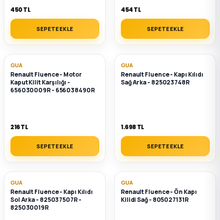
450 TL
454 TL
SEPETE EKLE
SEPETE EKLE
GUA
GUA
Renault Fluence - Motor
Renault Fluence - Kapı Kılıdı
Kaput Kilit Karşılığı -
Sağ Arka - 825023748R
656030009R - 656038490R
216 TL
1.698 TL
SEPETE EKLE
SEPETE EKLE
GUA
GUA
Renault Fluence - Kapı Kılıdı
Renault Fluence - Ön Kapı
Sol Arka - 825037507R -
Kilidi Sağ - 805027131R
825030019R