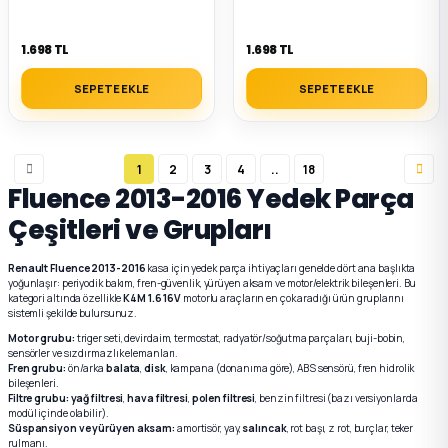
1.698 TL
1.698 TL
SEPETE EKLE
SEPETE EKLE
1
2
3
4
..
18
Fluence 2013-2016 Yedek Parça
Çeşitleri ve Grupları
Renault Fluence 2013-2016
kasa için yedek parça ihtiyaçları genelde dört ana başlıkta
yoğunlaşır: periyodik bakım, fren-güvenlik, yürüyen aksam ve motor/elektrik bileşenleri. Bu
kategori altında özellikle
K4M 1.6 16V
motorlu araçların en çok aradığı ürün gruplarını
sistemli şekilde bulursunuz.
Motor grubu:
triger seti, devirdaim, termostat, radyatör/soğutma parçaları, buji-bobin,
sensörler ve sızdırmazlık elemanları.
Fren grubu:
ön/arka
balata
,
disk
, kampana (donanıma göre), ABS sensörü, fren hidrolik
bileşenleri.
Filtre grubu:
yağ filtresi
,
hava filtresi
,
polen filtresi
, benzin filtresi (bazı versiyonlarda
modül içinde olabilir).
Süspansiyon ve yürüyen aksam:
amortisör, yay,
salıncak
, rot başı, z rot, burçlar, teker
rulmanı.