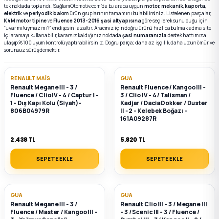
tek noktada toplandı. SağlamOtomotiv.com’da bu araca uygun
motor
,
mekanik
,
kaporta
,
elektrik
ve
periyodik bakım
ürün gruplarının tamamını bulabilirsiniz. Listelenen parçalar,
K4M motor tipine
ve
Fluence 2013-2016 şasi altyapısına
göre seçilerek sunulduğu için
k Parça
k Parça
Megane E-TECH Yedek Parça
“uyar mı/uymaz mı?” endişesini azaltır. Aracınız için doğru ürünü hızlıca bulmak adına site
içi aramayı kullanabilir, kararsız kaldığınız noktada
şasi numaranızla
destek hattımıza
ulaşıp %100 uyum kontrolü yaptırabilirsiniz. Doğru parça; daha az işçilik, daha uzun ömür ve
 Parça
sorunsuz sürüş demektir.
k Parça
RENAULT MAIS
GUA
Renault Megane III - 3 /
Renault Fluence / Kangoo III -
Fluence / Clio IV - 4 / Captur I -
3 / Clio IV - 4 / Talisman /
 Parça
1 - Dış Kapı Kolu (Siyah) -
Kadjar / Dacia Dokker / Duster
806B04979R
II - 2 - Kelebek Boğazı -
161A09287R
 Parça
2.438 TL
5.820 TL
ek Parça
SEPETE EKLE
SEPETE EKLE
 Parça
GUA
GUA
k Parça
Renault Megane III - 3 /
Renault Clio III - 3 / Megane III
Fluence / Master / Kangoo III -
- 3 / Scenic III - 3 / Fluence /