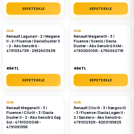
SEPETE EKLE
SEPETE EKLE
GUA
GUA
Renault Laguna II - 2 / Megane
Renault Megane III - 3 /
II - 2 / Fluence / Dacia Duster II
Fluence / Scenic / Dacia
- 2 - Abs Sensörü -
Duster - Abs Sensörü K4M -
479103473R - 259260363R
479000010R - 479006271R
454 TL
454 TL
SEPETE EKLE
SEPETE EKLE
GUA
GUA
Renault Megane III - 3 /
Renault Clio III - 3 / Kangoo III
Fluence / Clio III - 3 / Dacia
- 3 / Fluence / Dacia Logan II -
Duster II - 2 - Abs Sensörü Sağ
2 / Sandero - Abs Sensörü -
Sol - 479100004R -
479101292R - 8200195825
479109155R