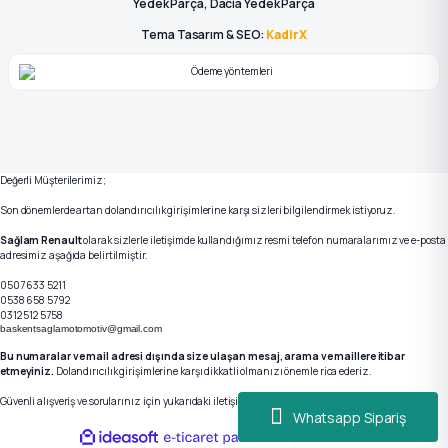
Yedek Parça, Dacia Yedek Parça
Tema Tasarım & SEO:
KadirX
Değerli Müşterilerimiz;
Son dönemlerde artan dolandırıcılık girişimlerine karşı sizleri bilgilendirmek istiyoruz.
Sağlam Renault
olarak sizlerle iletişimde kullandığımız resmi telefon numaralarımız ve e-posta
adresimiz aşağıda belirtilmiştir.
0507 633 5211
0538 658 5792
0312 512 5758
baskentsaglamotomotiv@gmail.com
Bu numaralar ve mail adresi dışında size ulaşan mesaj, arama ve maillere itibar
etmeyiniz.
Dolandırıcılık girişimlerine karşı dikkatli olmanızı önemle rica ederiz.
Güvenli alışveriş ve sorularınız için yukarıdaki iletişim kanallarımızdan bizlere ulaşabilirsiniz.
Whatsapp Sipariş
ideasoft
ile
e-