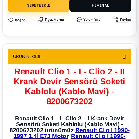
2012 Sedan
SEPETE EKLE
HEMEN AL
Fiyat Alarmı
Yorum Yaz
Paylaş
 Parça
 Parça
ça
ÜRÜN BİLGİSİ
Renault Clio 1 - I - Clio 2 - II
dek Parça
Krank Devir Sensörü Soketi
rça
Kablolu (Kablo Mavi) -
8200673202
edek Parça
Renault Clio 1 - I - Clio 2 - II Krank Devir
rça
Sensörü Soketi Kablolu (Kablo Mavi) -
8200673202 ürünümüz
Renault Clio I 1990-
rça
1997 1.4İ E7J Motor
,
Renault Clio I 1990-