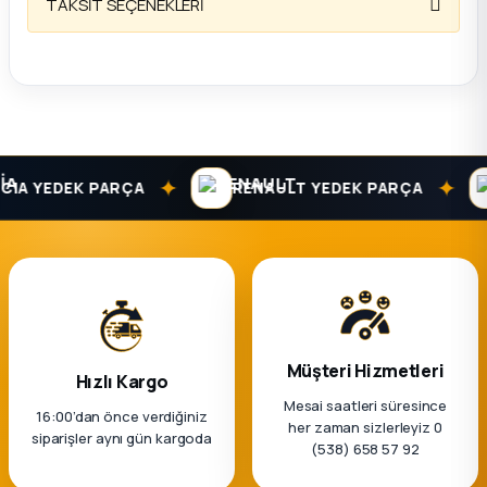
TAKSİT SEÇENEKLERİ
✦
✦
A YEDEK PARÇA
RENAULT YEDEK PARÇA
Müşteri Hizmetleri
Hızlı Kargo
Mesai saatleri süresince
16:00’dan önce verdiğiniz
her zaman sizlerleyiz 0
siparişler aynı gün kargoda
(538) 658 57 92