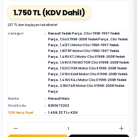
1.750 TL
(KDV Dahil)
k Parça
k Parça
Megane E-TECH Yedek Parça
237 TL den başlayan taksitlerle!
 Parça
Kategori
Renault Yedek Parça
,
Clio I 1990-1997 Yedek
Parça
,
Clio II 1998-2008 Yedek Parça
,
Clio Yedek
Parça
,
1.4İ E7J Motor Clio I 1990-1997 Yedek
k Parça
Parça
,
1.8İ F3P Motor Clio I 1990-1997 Yedek
Parça
,
1.4 8V K7J Motor Clio II 1998-2008 Yedek
 Parça
Parça
,
1.6 8V K7M MOTOR Clio II 1998-2008 Yedek
Parça
,
1.5 DCİ K9K Motor Clio II 1998-2008 Yedek
Parça
,
1.6 16V K4M Motor Clio II 1998-2008 Yedek
 Parça
Parça
,
1.4 16V K4J Motor Clio II 1998-2008 Yedek
Parça
,
2.16V F4R Motor Clio II 1998-2008 Yedek
Parça
ek Parça
Marka
Renault Mais
Stok Kodu
8200673202
 Parça
KDV Hariç Fiyat
1.458,33 TL + KDV
k Parça