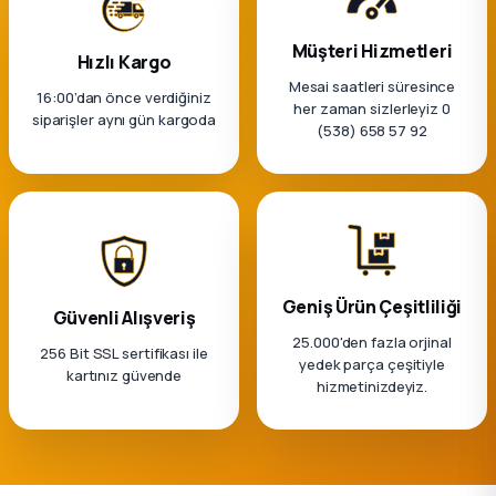
2012 Sedan
Müşteri Hizmetleri
Hızlı Kargo
 Parça
Mesai saatleri süresince
16:00’dan önce verdiğiniz
her zaman sizlerleyiz 0
siparişler aynı gün kargoda
(538) 658 57 92
 Parça
ça
dek Parça
Geniş Ürün Çeşitliliği
rça
Güvenli Alışveriş
25.000'den fazla orjinal
256 Bit SSL sertifikası ile
edek Parça
yedek parça çeşitiyle
kartınız güvende
hizmetinizdeyiz.
rça
rça