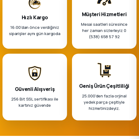
2012 Sedan
Müşteri Hizmetleri
Hızlı Kargo
 Parça
Mesai saatleri süresince
16:00’dan önce verdiğiniz
her zaman sizlerleyiz 0
siparişler aynı gün kargoda
(538) 658 57 92
 Parça
ça
dek Parça
Geniş Ürün Çeşitliliği
rça
Güvenli Alışveriş
25.000'den fazla orjinal
256 Bit SSL sertifikası ile
edek Parça
yedek parça çeşitiyle
kartınız güvende
hizmetinizdeyiz.
rça
rça