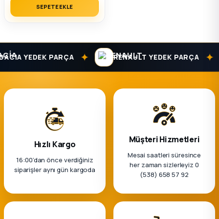
SEPETE EKLE
2012 Sedan
 Parça
✦
✦
ACIA YEDEK PARÇA
RENAULT YEDEK PARÇA
 Parça
ça
dek Parça
rça
Müşteri Hizmetleri
Hızlı Kargo
Mesai saatleri süresince
16:00’dan önce verdiğiniz
edek Parça
her zaman sizlerleyiz 0
siparişler aynı gün kargoda
(538) 658 57 92
rça
rça