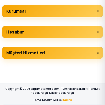
k Parça
Kurumsal
rça
 Parça
Hesabım
Müşteri Hizmetleri
Copyright © 2026 saglamotomotiv.com, Tüm hakları saklıdır. | Renault
Yedek Parça, Dacia Yedek Parça
Tema Tasarım & SEO:
KadirX