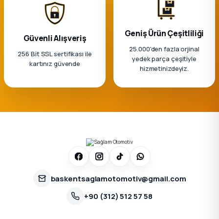
ça
Geniş Ürün Çeşitliliği
Güvenli Alışveriş
ça
25.000'den fazla orjinal
256 Bit SSL sertifikası ile
yedek parça çeşitiyle
kartınız güvende
hizmetinizdeyiz.
k Parça
 Parça
 Parça
ek Parça
 Parça
baskentsaglamotomotiv@gmail.com
+90 (312) 512 57 58
 Parça