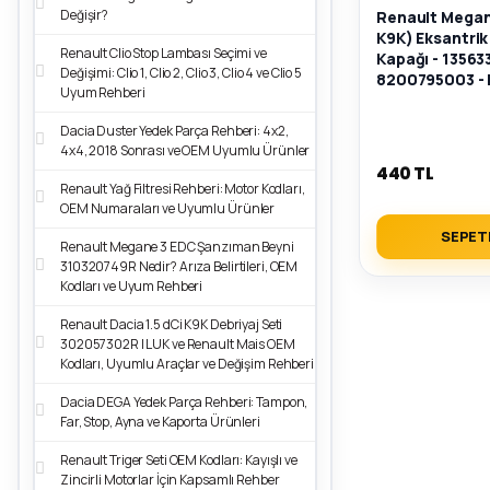
Değişir?
Renault Megane 
K9K) Eksantrik
Renault Clio Stop Lambası Seçimi ve
Kapağı - 13563
Değişimi: Clio 1, Clio 2, Clio 3, Clio 4 ve Clio 5
8200795003 - B
Uyum Rehberi
Dacia Duster Yedek Parça Rehberi: 4x2,
4x4, 2018 Sonrası ve OEM Uyumlu Ürünler
440 TL
Renault Yağ Filtresi Rehberi: Motor Kodları,
OEM Numaraları ve Uyumlu Ürünler
SEPET
Renault Megane 3 EDC Şanzıman Beyni
310320749R Nedir? Arıza Belirtileri, OEM
Kodları ve Uyum Rehberi
Renault Dacia 1.5 dCi K9K Debriyaj Seti
302057302R | LUK ve Renault Mais OEM
Kodları, Uyumlu Araçlar ve Değişim Rehberi
Dacia DEGA Yedek Parça Rehberi: Tampon,
Far, Stop, Ayna ve Kaporta Ürünleri
Renault Triger Seti OEM Kodları: Kayışlı ve
Zincirli Motorlar İçin Kapsamlı Rehber