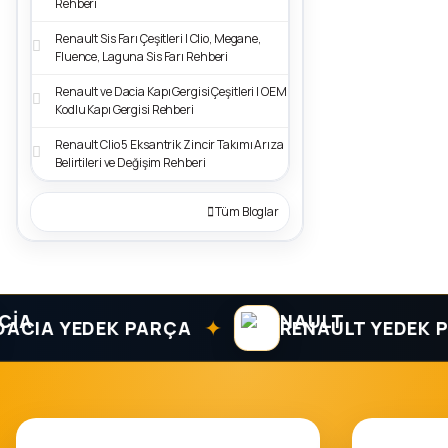
Rehberi
Renault Sis Farı Çeşitleri | Clio, Megane,
Fluence, Laguna Sis Farı Rehberi
Renault ve Dacia Kapı Gergisi Çeşitleri | OEM
Kodlu Kapı Gergisi Rehberi
Renault Clio 5 Eksantrik Zincir Takımı Arıza
Belirtileri ve Değişim Rehberi
Tüm Bloglar
✦
A YEDEK PARÇA
RENAULT YEDEK PARÇ