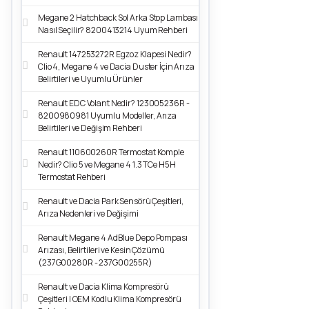
Megane 2 Hatchback Sol Arka Stop Lambası
Nasıl Seçilir? 8200413214 Uyum Rehberi
Renault 147253272R Egzoz Klapesi Nedir?
Clio 4, Megane 4 ve Dacia Duster İçin Arıza
Belirtileri ve Uyumlu Ürünler
Renault EDC Volant Nedir? 123005236R -
8200980981 Uyumlu Modeller, Arıza
Belirtileri ve Değişim Rehberi
Renault 110600260R Termostat Komple
Nedir? Clio 5 ve Megane 4 1.3 TCe H5H
Termostat Rehberi
Renault ve Dacia Park Sensörü Çeşitleri,
Arıza Nedenleri ve Değişimi
Renault Megane 4 AdBlue Depo Pompası
Arızası, Belirtileri ve Kesin Çözümü
(237G00280R - 237G00255R)
Renault ve Dacia Klima Kompresörü
Çeşitleri | OEM Kodlu Klima Kompresörü