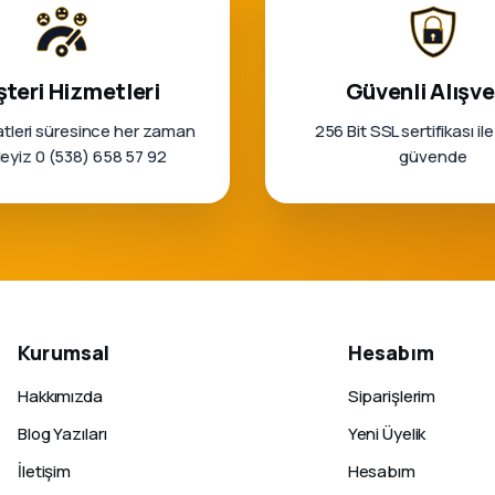
teri Hizmetleri
Güvenli Alışve
tleri süresince her zaman
256 Bit SSL sertifikası ile
rleyiz 0 (538) 658 57 92
güvende
Kurumsal
Hesabım
Hakkımızda
Siparişlerim
Blog Yazıları
Yeni Üyelik
İletişim
Hesabım