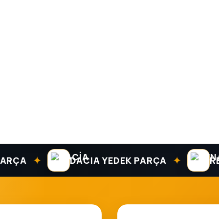
✦
✦
A
DACIA YEDEK PARÇA
RENAU