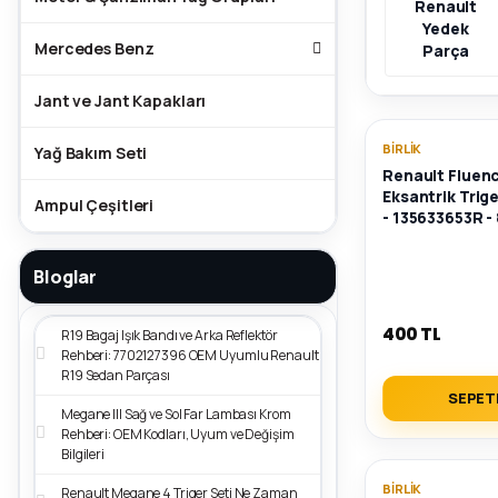
Renault
Yedek
Mercedes Benz
Parça
Jant ve Jant Kapakları
BIRLIK
Yağ Bakım Seti
Renault Fluenc
Eksantrik Trig
Ampul Çeşitleri
- 135633653R 
Bloglar
400 TL
R19 Bagaj Işık Bandı ve Arka Reflektör
Rehberi: 7702127396 OEM Uyumlu Renault
R19 Sedan Parçası
SEPET
Megane III Sağ ve Sol Far Lambası Krom
Rehberi: OEM Kodları, Uyum ve Değişim
Bilgileri
BIRLIK
Renault Megane 4 Triger Seti Ne Zaman