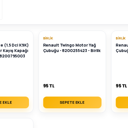
BIRLIK
BIRLIK
e (1.5 Dci K9K)
Renault Twingo Motor Yağ
Renaul
er Kayış Kapağı
Çubuğu - 8200255423 - Birlik
Çubuğ
- 8200795003
95 TL
95 TL
E EKLE
SEPETE EKLE