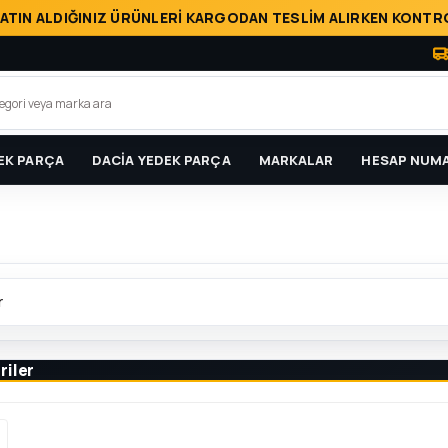
ATIN ALDIĞINIZ ÜRÜNLERİ KARGODAN TESLİM ALIRKEN KONTRO
EK PARÇA
DACİA YEDEK PARÇA
MARKALAR
HESAP NUMA
r
riler