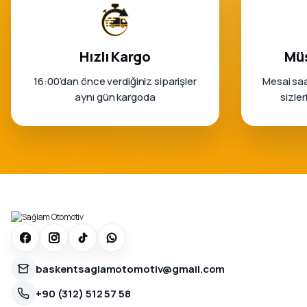
Hızlı Kargo
Müş
16:00’dan önce verdiğiniz siparişler
Mesai saa
aynı gün kargoda
sizle
baskentsaglamotomotiv@gmail.com
+90 (312) 512 57 58