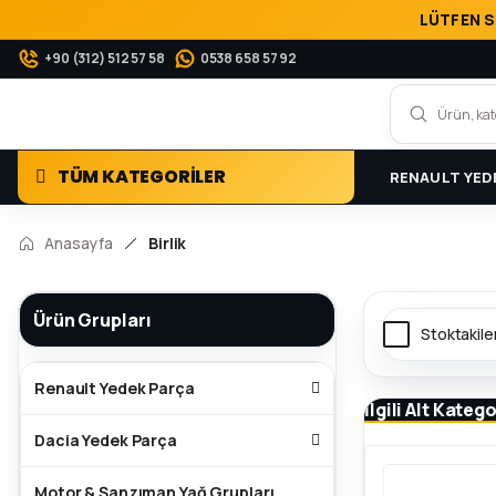
LÜTFEN S
+90 (312) 512 57 58
0538 658 57 92
TÜM KATEGORİLER
RENAULT YED
Anasayfa
Birlik
Ürün Grupları
Stoktakile
Renault Yedek Parça
İlgili Alt Katego
Dacia Yedek Parça
Motor & Şanzıman Yağ Grupları