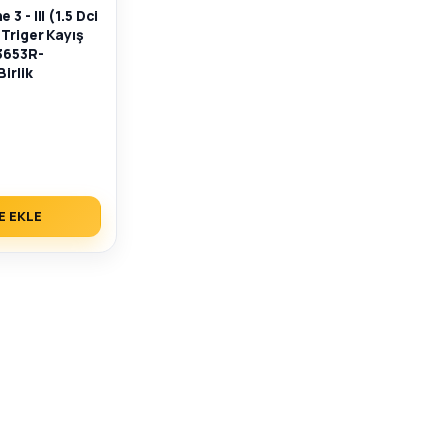
3 - III (1.5 Dci
 Triger Kayış
3653R-
irlik
E EKLE