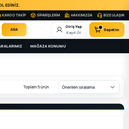
L EDİNİZ.
KARGO TAKİP
SİPARİŞLERİM
HAKKIMIZDA
BİZE ULAŞIN
Giriş Yap
Sepetim
ARA
Kayıt Ol
RALARIMIZ
MAĞAZA KONUMU
Toplam 5 ürün