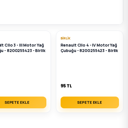
BIRLIK
t Clio 3 - III Motor Yağ
Renault Clio 4 - IV Motor Yağ
u - 8200255423 - Birlik
Çubuğu - 8200255423 - Birlik
95 TL
SEPETE EKLE
SEPETE EKLE