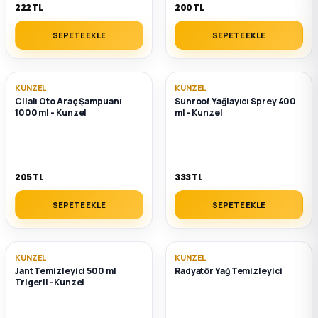
222 TL
200 TL
2012 Sedan
SEPETE EKLE
SEPETE EKLE
 Parça
 Parça
KUNZEL
KUNZEL
Cilalı Oto Araç Şampuanı
Sunroof Yağlayıcı Sprey 400
1000 ml - Kunzel
ml - Kunzel
ça
dek Parça
205 TL
333 TL
rça
SEPETE EKLE
SEPETE EKLE
edek Parça
KUNZEL
KUNZEL
rça
Jant Temizleyici 500 ml
Radyatör Yağ Temizleyici
Trigerli -Kunzel
rça