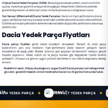
k Parça
Orijinal Dacia Yedek Parçaları (OEM):
Renault güvencesiyle üretilen, aracınızla %100
uyumlu, maksimum güvenlik ve dayanıklılık sağlayan bileşenlerdir. Elektronik sistemler,
güvenlik ekipmanları ve motor/şanzıman mimarisiyle kusursuz entegrasyon sunar.
rça
Yan Sanayi (Aftermarket) Dacia Yedek Parçaları:
Dacia’nın fiyat–performans ruhuna
uygun, kalitesi kanıtlanmış markalar tarafından üretilen ekonomik ve akılcı alternatiflerdir.
Özellikle sarf ve periyodik bakım kalemlerinde maliyetleri düşürürken performansı korumaya
 Parça
yardımcı olur.
Dacia Yedek Parça Fiyatları
Dacia parça fiyatları
genel olarak erişilebilir seviyededir. Renault ile ortak parça
kullanımının yanı sıra, markanın fiyat–performans odaklı tasarım yaklaşımı bakım
maliyetlerini de aşağı çeker. Böylece “
aracınız gibi parçaları da ekonomik
” mesajını gerçek
hayatta yaşarsınız. Model, üretim yılı ve parça markası gibi değişkenler fiyatta farklılık
yaratabilir; ihtiyacınıza göre en uygun çözümü belirlemeniz için teknik doğrulama desteği
sunarız.
Modelinizi seçin, ihtiyaç duyduğunuz
uygun fiyatlı Dacia parçası
için kategorilere
göz atın; güvenilir tedarik ve hızlı teslimatla Dacia’nızı ilk günkü formunda tutun.
✦
✦
CIA YEDEK PARÇA
RENAULT YEDEK PARÇA