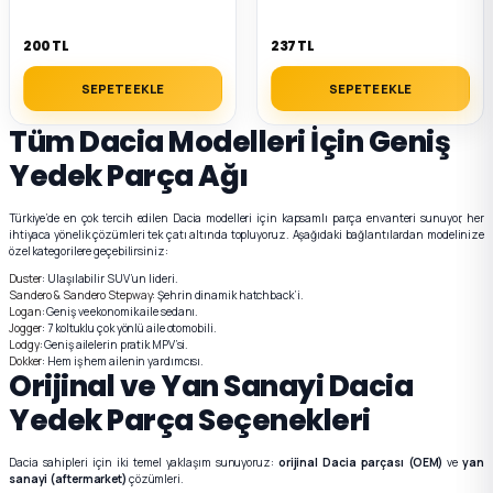
ça
200 TL
237 TL
SEPETE EKLE
SEPETE EKLE
ça
Tüm Dacia Modelleri İçin Geniş
k Parça
Yedek Parça Ağı
 Parça
Türkiye’de en çok tercih edilen Dacia modelleri için kapsamlı parça envanteri sunuyor, her
ihtiyaca yönelik çözümleri tek çatı altında topluyoruz. Aşağıdaki bağlantılardan modelinize
özel kategorilere geçebilirsiniz:
 Parça
Duster
: Ulaşılabilir SUV’un lideri.
Sandero & Sandero Stepway
: Şehrin dinamik hatchback’i.
Logan
: Geniş ve ekonomik aile sedanı.
ek Parça
Jogger
: 7 koltuklu çok yönlü aile otomobili.
Lodgy
: Geniş ailelerin pratik MPV’si.
Dokker
: Hem iş hem ailenin yardımcısı.
Orijinal ve Yan Sanayi Dacia
 Parça
Yedek Parça Seçenekleri
 Parça
Dacia sahipleri için iki temel yaklaşım sunuyoruz:
orijinal Dacia parçası (OEM)
ve
yan
sanayi (aftermarket)
çözümleri.