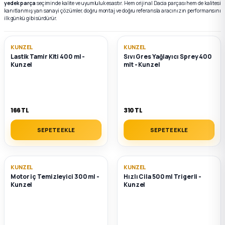
yedek parça
seçiminde kalite ve uyumluluk esastır. Hem
orijinal Dacia parçası
hem de kalitesi
kanıtlanmış yan sanayi çözümler, doğru montaj ve doğru referansla aracınızın performansını
ilk günkü gibi sürdürür.
k Parça
k Parça
Megane E-TECH Yedek Parça
KUNZEL
KUNZEL
 Parça
Lastik Tamir Kiti 400 ml -
Sıvı Gres Yağlayıcı Sprey 400
Kunzel
mlt - Kunzel
k Parça
 Parça
166 TL
310 TL
 Parça
SEPETE EKLE
SEPETE EKLE
ek Parça
KUNZEL
KUNZEL
Motor iç Temizleyici 300 ml -
Hızlı Cila 500 ml Trigerli -
 Parça
Kunzel
Kunzel
k Parça