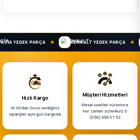
ça
ça
✦
✦
CIA YEDEK PARÇA
RENAULT YEDEK PARÇA
k Parça
 Parça
 Parça
ek Parça
Müşteri Hizmetleri
Hızlı Kargo
Mesai saatleri süresince
16:00’dan önce verdiğiniz
 Parça
her zaman sizlerleyiz 0
siparişler aynı gün kargoda
(538) 658 57 92
 Parça