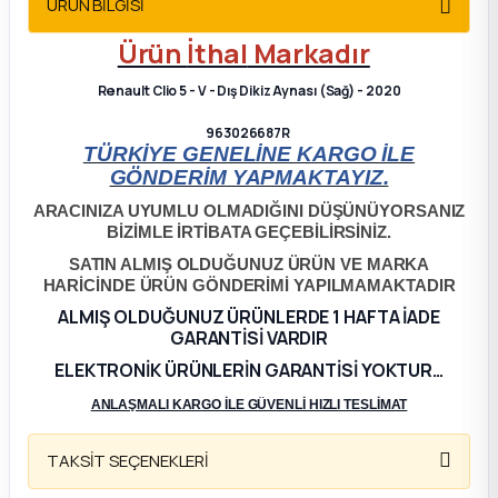
ÜRÜN BİLGİSİ
2012 Sedan
Ürün
İthal
Markadır
 Parça
Renault Clio 5 - V - Dış Dikiz Aynası (Sağ) - 2020
963026687R
 Parça
TÜRKİYE GENELİNE KARGO İLE
GÖNDERİM YAPMAKTAYIZ.
ça
ARACINIZA UYUMLU OLMADIĞINI DÜŞÜNÜYORSANIZ
BİZİMLE İRTİBATA GEÇEBİLİRSİNİZ.
dek Parça
SATIN ALMIŞ OLDUĞUNUZ ÜRÜN VE MARKA
HARİCİNDE ÜRÜN GÖNDERİMİ YAPILMAMAKTADIR
rça
ALMIŞ OLDUĞUNUZ ÜRÜNLERDE 1 HAFTA İADE
GARANTİSİ VARDIR
edek Parça
ELEKTRONİK ÜRÜNLERİN GARANTİSİ YOKTUR…
ANLAŞMALI KARGO İLE GÜVENLİ HIZLI TESLİMAT
rça
TAKSİT SEÇENEKLERİ
rça