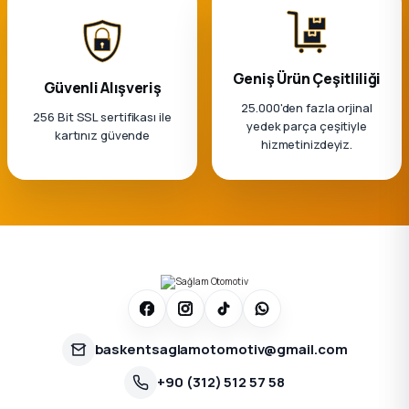
k Parça
rça
Geniş Ürün Çeşitliliği
Güvenli Alışveriş
 Parça
25.000'den fazla orjinal
256 Bit SSL sertifikası ile
yedek parça çeşitiyle
kartınız güvende
hizmetinizdeyiz.
baskentsaglamotomotiv@gmail.com
+90 (312) 512 57 58