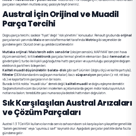
parçaları seçerken mutlaka araç şasisiyle teyit öneririz.
Austral İçin Orijinal ve Muadil
Parça Tercihi
Doğru parça tercihi, sadece “fiyat” değil “risk yönetimi” konusudur. Renault grubunda
orijinal
parça kanalı yanında
Mais
ve servis/aftermarket tarafında
Motrio
gibi seçenekler de
gündeme gelir. Dürüst öneri şu şekilde özetlenebilir:
Mutlaka orijinal / Mais tercih edin:
sensörler
(oksijen sensörü, MAP/MAF benzeri hava
ölçüm sensörleri), kritik
elektronik
parçalar, termal yönetim elemanları (bazı
termostat
ve
gövde tipleri), turbo ile ilişkili yağ/soğutma hattı parçaları ve uyumluluğu şasiye göre değişen
elektronik park freni bileşenleri.
Kaliteli muadil düşünülebilir:
balata-disk
gibi sarf ürünleri (doğru ölçü ve kalite şartıyla),
filtreler
(OEM standardını sağlayan markalar), bazı
süspansiyon
parçaları (z rot, rot başı
vb.) ve kaporta/trim parçalarının bir kısmı.
Burada kritik nokta “muadil olur” demek değil,
kaliteli muadil
ve doğru eşleşme demektir.
Sağlamotomotiv.com’da ürünleri incelerken açıklamalarda geçen motor kodu/uyumluluk
notlarına bakın; tereddütte şasi numarasıyla destek hattından doğrulatın.
Sık Karşılaşılan Austral Arızaları
ve Çözüm Parçaları
Austral 1.3 TCe H5H kullanıcılarında servis sahasında en sık karşılaşılan şikayetler genellikle
“bakım gecikmesi” veya “uyumsuz sarf” kaynaklı olur. Aşağıdaki parçalar pratikte daha fazla
gündeme gelir: