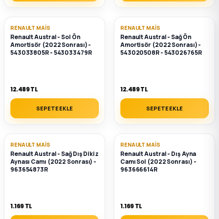
RENAULT MAIS
RENAULT MAIS
Renault Austral - Sol Ön
Renault Austral - Sağ Ön
Amortisör (2022 Sonrası) -
Amortisör (2022 Sonrası) -
543033805R - 543033479R
543020508R - 543026765R
12.489 TL
12.489 TL
SEPETE EKLE
SEPETE EKLE
RENAULT MAIS
RENAULT MAIS
Renault Austral - Sağ Dış Dikiz
Renault Austral - Dış Ayna
Aynası Camı (2022 Sonrası) -
Camı Sol (2022 Sonrası) -
963654873R
963666614R
1.169 TL
1.169 TL