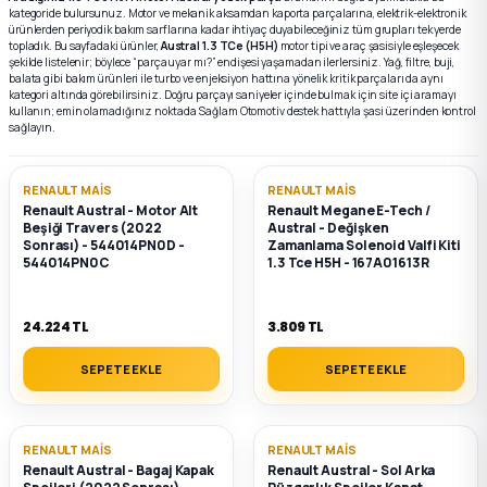
kategoride bulursunuz. Motor ve mekanik aksamdan kaporta parçalarına, elektrik-elektronik
ürünlerden periyodik bakım sarflarına kadar ihtiyaç duyabileceğiniz tüm grupları tek yerde
topladık. Bu sayfadaki ürünler,
Austral 1.3 TCe (H5H)
motor tipi ve araç şasisiyle eşleşecek
k Parça
k Parça
Megane E-TECH Yedek Parça
şekilde listelenir; böylece “parça uyar mı?” endişesi yaşamadan ilerlersiniz. Yağ, filtre, buji,
balata gibi bakım ürünleri ile turbo ve enjeksiyon hattına yönelik kritik parçaları da aynı
kategori altında görebilirsiniz. Doğru parçayı saniyeler içinde bulmak için site içi aramayı
 Parça
kullanın; emin olamadığınız noktada Sağlam Otomotiv destek hattıyla şasi üzerinden kontrol
sağlayın.
k Parça
RENAULT MAIS
RENAULT MAIS
Renault Austral - Motor Alt
Renault Megane E-Tech /
 Parça
Beşiği Travers (2022
Austral - Değişken
Sonrası) - 544014PN0D -
Zamanlama Solenoid Valfi Kiti
544014PN0C
1.3 Tce H5H - 167A01613R
 Parça
24.224 TL
3.809 TL
ek Parça
SEPETE EKLE
SEPETE EKLE
 Parça
k Parça
RENAULT MAIS
RENAULT MAIS
Renault Austral - Bagaj Kapak
Renault Austral - Sol Arka