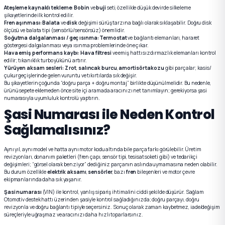
Ateşleme kaynaklı tekleme:
Bobin
ve
buji
seti, özellikle düşük devirde silkeleme
şikayetlerinde ilk kontrol edilir.
Fren aşınması:
Balata
ve
disk
değişimi sürüş tarzına bağlı olarak sıklaşabilir. Doğru disk
ölçüsü ve balata tipi (sensörlü/sensörsüz) önemlidir.
Soğutma dalgalanması / geç ısınma:
Termostat
ve bağlantı elemanları, hararet
göstergesi dalgalanması veya ısınma problemlerinde öne çıkar.
Hava emiş performans kaybı:
Hava filtresi
ve emiş hattı sızdırmazlık elemanları kontrol
edilir; tıkanıklık turbo yükünü artırır.
Yürüyen aksam sesleri:
Z rot
,
salıncak burcu
,
amortisör takozu
gibi parçalar; kasis/
çukur geçişlerinde gelen vuruntu ve tıkırtılarda sık değişir.
Bu şikayetlerin çoğunda “doğru parça + doğru montaj” birlikte düşünülmelidir. Bu nedenle,
ürünü sepete eklemeden önce site içi aramada aracınızı net tanımlayın; gerekiyorsa şasi
numarasıyla uyumluluk kontrolü yaptırın.
Şasi Numarası ile Neden Kontrol
Sağlamalısınız?
Aynı yıl, aynı model ve hatta aynı motor kodu altında bile parça farkı görülebilir. Üretim
revizyonları, donanım paketleri (fren çapı, sensör tipi, tesisat soketi gibi) ve tedarikçi
değişimleri; “görsel olarak benziyor” dediğiniz parçanın aslında uymamasına neden olabilir.
Bu durum özellikle
elektrik aksamı
,
sensörler
, bazı
fren
bileşenleri ve motor çevre
ekipmanlarında daha sık yaşanır.
Şasi numarası
(VIN) ile kontrol, yanlış sipariş ihtimalini ciddi şekilde düşürür. Sağlam
Otomotiv destek hattı üzerinden şasiyle kontrol sağladığınızda; doğru parçayı, doğru
revizyonla ve doğru bağlantı tipiyle seçersiniz. Sonuç olarak zaman kaybetmez, iade/değişim
süreçleriyle uğraşmaz ve aracınızı daha hızlı toparlarsınız.