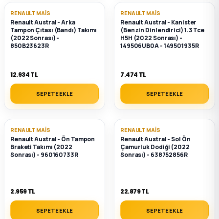
k Parça
RENAULT MAIS
RENAULT MAIS
Renault Austral - Arka
Renault Austral - Kanister
rça
Tampon Çıtası (Bandı) Takımı
(Benzin Dinlendirici) 1.3 Tce
(2022 Sonrası) -
H5H (2022 Sonrası) -
850B23623R
149506UB0A - 149501935R
 Parça
12.934 TL
7.474 TL
SEPETE EKLE
SEPETE EKLE
RENAULT MAIS
RENAULT MAIS
Renault Austral - Ön Tampon
Renault Austral - Sol Ön
Braketi Takımı (2022
Çamurluk Dodiği (2022
Sonrası) - 960160733R
Sonrası) - 638752856R
2.959 TL
22.879 TL
SEPETE EKLE
SEPETE EKLE