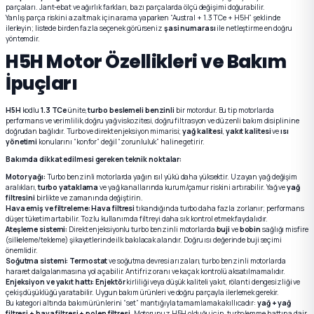
parçaları. Jant-ebat ve ağırlık farkları, bazı parçalarda ölçü değişimi doğurabilir.
Yanlış parça riskini azaltmak için arama yaparken “Austral + 1.3 TCe + H5H” şeklinde
ilerleyin; listede birden fazla seçenek görürseniz
şasi numarası
ile netleştirme en doğru
yöntemdir.
H5H Motor Özellikleri ve Bakım
İpuçları
H5H
kodlu
1.3 TCe
ünite,
turbo beslemeli benzinli
bir motordur. Bu tip motorlarda
performans ve verimlilik, doğru yağ viskozitesi, doğru filtrasyon ve düzenli bakım disiplinine
doğrudan bağlıdır. Turbo ve direkt enjeksiyon mimarisi;
yağ kalitesi
,
yakıt kalitesi
ve
ısı
yönetimi
konularını “konfor” değil “zorunluluk” haline getirir.
Bakımda dikkat edilmesi gereken teknik noktalar:
Motor yağı:
Turbo benzinli motorlarda yağın ısıl yükü daha yüksektir. Uzayan yağ değişim
aralıkları,
turbo yataklama
ve yağ kanallarında kurum/çamur riskini artırabilir. Yağ ve
yağ
filtresini
birlikte ve zamanında değiştirin.
Hava emiş ve filtreleme:
Hava filtresi
tıkandığında turbo daha fazla zorlanır; performans
düşer, tüketim artabilir. Tozlu kullanımda filtreyi daha sık kontrol etmek faydalıdır.
Ateşleme sistemi:
Direkt enjeksiyonlu turbo benzinli motorlarda
buji
ve
bobin
sağlığı misfire
(silkeleme/tekleme) şikayetlerinde ilk bakılacak alandır. Doğru ısı değerinde buji seçimi
önemlidir.
Soğutma sistemi:
Termostat
ve soğutma devresi arızaları, turbo benzinli motorlarda
hararet dalgalanmasına yol açabilir. Antifriz oranı ve kaçak kontrolü aksatılmamalıdır.
Enjeksiyon ve yakıt hattı:
Enjektör
kirliliği veya düşük kaliteli yakıt, rölanti dengesizliği ve
çekiş düşüklüğü yaratabilir. Uygun bakım ürünleri ve doğru parçayla ilerlemek gerekir.
Bu kategori altında bakım ürünlerini “set” mantığıyla tamamlamak akıllıcadır:
yağ + yağ
filtresi + hava filtresi + polen filtresi
. Motorunuz H5H olduğu için, turbo/emme hattına dair