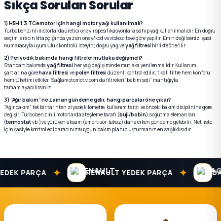
Sıkça Sorulan Sorular
1) H5H 1.3 TCe motor için hangi motor yağı kullanılmalı?
Turbo benzinli motorlarda üretici onaylı spesifikasyonlara sahip yağ kullanılmalıdır. En doğru
seçim; aracın kitapçığında yazan onay/kod ve viskoziteye göre yapılır. Emin değilseniz, şasi
numarasıyla uyumluluk kontrolü isteyin; doğru yağ ve
yağ filtresi
birlikte önerilir.
2) Periyodik bakımda hangi filtreler mutlaka değişmeli?
Standart bakımda
yağ filtresi
her yağ değişiminde mutlaka yenilenmelidir. Kullanım
şartlarına göre
hava filtresi
ve
polen filtresi
düzenli kontrol edilir; tıkalı filtre hem konforu
hem tüketimi etkiler. Sağlamotomotiv.com’da filtreleri “bakım seti” mantığıyla
tamamlayabilirsiniz.
3) “Ağır bakım” ne zaman gündeme gelir, hangi parçalar öne çıkar?
“Ağır bakım” tek bir tarihten ziyade kilometre, kullanım tarzı ve önceki bakım disiplinine göre
değişir. Turbo benzinli motorlarda ateşleme tarafı (
buji/bobin
), soğutma elemanları
(
termostat
vb.) ve yürüyen aksam (amortisör-takoz) daha erken gündeme gelebilir. Net liste
için şasiyle kontrol edip aracınıza uygun bakım planı oluşturmanız en sağlıklısıdır.
✦
✦
K PARÇA
RENAULT YEDEK PARÇA
DACIA