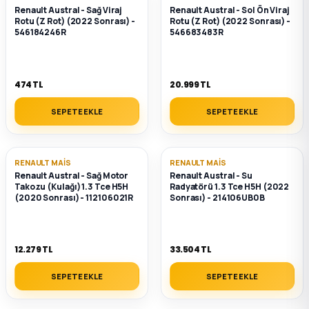
Renault Austral - Sağ Viraj
Renault Austral - Sol Ön Viraj
Rotu (Z Rot) (2022 Sonrası) -
Rotu (Z Rot) (2022 Sonrası) -
ça
546184246R
546683483R
ça
474 TL
20.999 TL
k Parça
SEPETE EKLE
SEPETE EKLE
 Parça
RENAULT MAIS
RENAULT MAIS
 Parça
Renault Austral - Sağ Motor
Renault Austral - Su
Takozu (Kulağı) 1.3 Tce H5H
Radyatörü 1.3 Tce H5H (2022
(2020 Sonrası) - 112106021R
Sonrası) - 214106UB0B
ek Parça
 Parça
12.279 TL
33.504 TL
 Parça
SEPETE EKLE
SEPETE EKLE