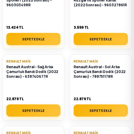
Spoileri (2022 Sonrası) -
Rüzgarlık Spoiler Kanat
2012 Sedan
960303498R
(2022 Sonrası) - 960327861R
 Parça
13.424 TL
3.559 TL
 Parça
SEPETE EKLE
SEPETE EKLE
ça
RENAULT MAIS
RENAULT MAIS
Renault Austral - Sağ Arka
Renault Austral - Sol Arka
dek Parça
Çamurluk Bandı Dodik (2022
Çamurluk Bandı Dodik (2022
Sonrası) - 638740677R
Sonrası) - 788751178R
rça
edek Parça
22.879 TL
22.879 TL
SEPETE EKLE
SEPETE EKLE
rça
rça
RENAULT MAIS
RENAULT MAIS