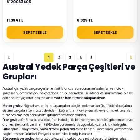
612006340R
11.394 TL
6.329 TL
SEPETE EKLE
SEPETE EKLE
1
2
3
4
5
Austral Yedek Parça Çeşitleri ve
Grupları
Austral için yedek parça seçerken en kritik konu, aracın donanım kırılımları ve motor-
şanzıman kombinasyonuna göre doğru grubu seçmektir. Bu kategoride ürünler temel olarak
dört ana ihtiyaç etrafında toplanır:
motor
,
fren
,
filtre
ve
süspansiyon
.
Motor grubu:
Yağ ve hava emiş hattı parçaları, ateşleme elemanları (buji/bobin), soğutma
sistemi parçaları (termostat, devirdaim bağlantıları), kayış-kasnak ve yardımcı ekipmanlar,
turbo besleme/geri dönüş hattı gibi motor çevre elemanları.
Fren grubu:
Ön/arka balata, disk, fren hidroliği ile birlikte aşınma sensörü gibi tamamlayıcı
ürünler. Elektronik park freni (EPB) olan donanımlarda uyumluluk daha kritik hale gelir.
Filtre grubu:
yağ filtresi
,
hava filtresi
,
polen filtresi
ve benzinli motorlarda yakıt hattına
bağlı filtrasyon ürünleri. Periyodik bakımın bel kemiği burasıdır.
Süspansiyon grubu:
Amortisör, takoz, salıncak burcu, z rot, rot başı gibi yürüyen aksam