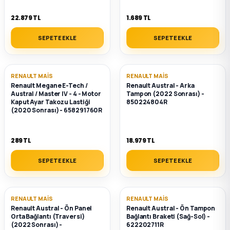
22.879 TL
1.689 TL
SEPETE EKLE
SEPETE EKLE
RENAULT MAIS
RENAULT MAIS
Renault Megane E-Tech /
Renault Austral - Arka
Austral / Master IV - 4 - Motor
Tampon (2022 Sonrası) -
Kaput Ayar Takozu Lastiği
850224804R
(2020 Sonrası) - 658291760R
289 TL
18.979 TL
SEPETE EKLE
SEPETE EKLE
RENAULT MAIS
RENAULT MAIS
Renault Austral - Ön Panel
Renault Austral - Ön Tampon
Orta Bağlantı (Traversi)
Bağlantı Braketi (Sağ-Sol) -
(2022 Sonrası) -
622202711R