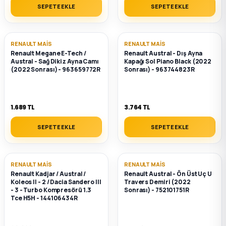
SEPETE EKLE
SEPETE EKLE
RENAULT MAIS
RENAULT MAIS
Renault Megane E-Tech /
Renault Austral - Dış Ayna
Austral - Sağ Dikiz Ayna Camı
Kapağı Sol Piano Black (2022
(2022 Sonrası) - 963659772R
Sonrası) - 963744823R
1.689 TL
3.764 TL
SEPETE EKLE
SEPETE EKLE
RENAULT MAIS
RENAULT MAIS
Renault Kadjar / Austral /
Renault Austral - Ön Üst Uç U
Koleos II - 2 / Dacia Sandero III
Travers Demiri (2022
- 3 - Turbo Kompresörü 1.3
Sonrası) - 752101751R
Tce H5H - 144106434R