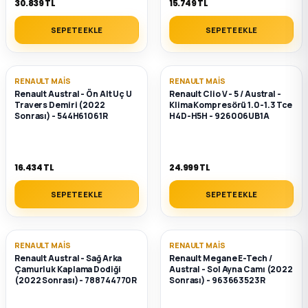
30.839 TL
15.749 TL
SEPETE EKLE
SEPETE EKLE
RENAULT MAIS
RENAULT MAIS
Renault Austral - Ön Alt Uç U
Renault Clio V - 5 / Austral -
Travers Demiri (2022
Klima Kompresörü 1.0-1.3 Tce
Sonrası) - 544H61061R
H4D-H5H - 926006UB1A
16.434 TL
24.999 TL
SEPETE EKLE
SEPETE EKLE
RENAULT MAIS
RENAULT MAIS
Renault Austral - Sağ Arka
Renault Megane E-Tech /
Çamurluk Kaplama Dodiği
Austral - Sol Ayna Camı (2022
(2022 Sonrası) - 788744770R
Sonrası) - 963663523R