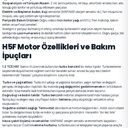
Süspansiyon ve Yürüyen Aksam:
Z rot, salıncak burcu, rot başı, amortisör ve takozları, aks
körüğü gibi konfor ve yol tutuşu etkileyen parçalar.
Elektrik ve Ateşleme:
bobin
,
buji
, sensörler (MAP/MAF, oksijen sensörü vb.), fan müşürü/ısı
müşürü, akü-şarj sistemiyle ilgili ekipmanlar.
Periyodik Bakım Ürünleri:
Doğru viskozitede
motor yağı
, antifriz, fren hidroliği, bakım
setleri ve sarf malzemeleri.
Aradığınız parçayı bulmak için site içi aramayı kullanabilir veya ürün seçimi kararsız
kaldığında
şasi numaranız
ile destek hattımızdan kontrol isteyebilirsiniz. Doğru parça, tek
seferde doğru montaj ve sorunsuz sürüş demektir.
H5F Motor Özellikleri ve Bakım
İpuçları
1.2 TCE H5F
, Scenic III üzerinde kullanılan
turbo benzinli
bir motor tipidir. Turbo besleme
sayesinde düşük hacme rağmen canlı bir karakter sunar; ancak bu yapı bazı bakım
kalemlerinde “hassas” çalışma disiplinini zorunlu kılar.
Turbo ve yağ kalitesi:
Turbo mil yatağı ve yağlama kanalları, yağın kalitesi ve değişim
periyodu ile doğrudan ilişkilidir. Bu motorda
yağ değişimini geciktirmemek
en kritik bakım
adımıdır. Kısa mesafe-kalk trafikte kullanılıyorsa periyot daha da önem kazanır.
Doğru buji ve bobin takibi:
Turbo benzinli
motorlar ateşleme tarafında hassas çalışır.
Yanlış buji ısı değeri veya zayıflayan bobin;
tekleme
, çekiş düşüklüğü ve tüketim artışı
oluşturabilir.
Soğutma sistemi sağlığı:
Termostat
, devirdaim ve hortum bağlantıları; motor ısısını stabil
tutar. Isı dalgalanması turbo ve motor içi parçalara yük bindirir. Hararetin “bir kez bile”
yükselmesi maliyeti büyütebilir.
Hava-yakıt ölçümü ve sensörler:
MAP/MAF, oksijen sensörü ve emme hattı kaçakları;
karışımı bozar. Özellikle
emme hortumu
, turbo boruları ve kelepçeler kaçak yaparsa araçta