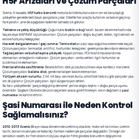
H5F Arızaları ve Çözüm Parçaları
Scenic III kasada,
H5F turbo benzinli
motorla birlikte kullanıcıların en sık karşılaştığı
şikâyetler genelde belli başlı parçalara çıkar. Elbette her araçta kullanım ve bakım geçmişi
fark yaratır; yine de aşağıdaki kalemler sahada sık görülür:
Tekleme ve çekiş düşüklüğü:
Çoğunlukla
bobin
ve
buji
tarafı, bazen de emme hattında
kaçak veya MAP/MAF ölçüm sorunları. Çözüm parçaları: doğru buji seti, bobin, ilgili sensör ve
emme hortumu/kelepçeler.
Hararet dalgalanması / geç ısınma:
Termostat
arızası veya soğutma sisteminde kaçak.
Çözüm parçaları: termostat, antifriz, hortumlar, kelepçeler; gerekiyorsa devirdaim elemanları.
Yağ kaçakları ve buharlaşma şikâyeti:
Kapak contası, PCV/krank havalandırma
elemanları ve bağlantı noktaları. Çözüm parçaları: conta setleri, ilgili hortumlar ve
sızdırmazlık elemanları.
Fren tarafında ses/titreme:
Balata bitimi, disk yüzey bozulması veya kalitesiz malzeme.
Çözüm parçaları:
balata
,
disk
, gerekirse kaliper bakım elemanları.
Yürüyen aksam vuruntu:
Z rot, rot başı, salıncak burcu, amortisör takozu gibi parçalar yaş-
km ile yıpranır. Çözüm parçaları: ilgili süspansiyon setleri.
Bu tarz şikâyetlerde “parça değiştirip deneme” yerine, doğru teşhis + doğru parça uyumu
önemlidir. Sağlam Otomotiv’de ürün seçerken araca göre filtreleyin; emin değilseniz
şasi
numarası
ile kontrol ettirin.
Şasi Numarası ile Neden Kontrol
Sağlamalısınız?
2010-2013 Scenic III
aynı kasa döneminde üretilmiş olsa bile; motor alt kırılımları, üretim
tarihi, donanım seviyesi ve tedarikçi farkları nedeniyle parçalar değişebilir. Örneğin bir
sensörün soketi, bir fren diskinin ölçüsü veya bir filtre gövdesi bile üretim değişimine