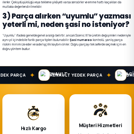
ilerler. Çekiş düşüklüğü veya tekleme şikâyeti varsa sensörler ve emme hattı kaçakları da
mutlaka değerlendirilmelidir.
3) Parça alırken “uyumlu” yazması
yeterli mi, neden şasi no isteniyor?
“Uyumlu” ifadesi genelde genel aralığı belirtir; ancak Scenic III’te üretim değişimleri nedeniyle
aynı yıl içinde bile farklı parça tipleri bulunabilir.
Şasi numarası
kontrolü, yanlış parça
riskini minimize eder ve iade/işçilik kaybını önler. Doğru parçayı tek seferde seçmek için en
doğru yöntem budur.
✦
✦
 PARÇA
RENAULT YEDEK PARÇA
DACIA 
Müşteri Hizmetleri
Hızlı Kargo