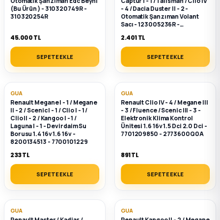
Otomatik Şanzıman Edc Beyni
Captur I - 1 / Talisman / Clio IV
2012 Sedan
(Bu Ürün ) - 310320749R -
- 4 / Dacia Duster II - 2 -
310320254R
Otomatik Şanzıman Volant
Sacı - 123005236R -
8200980981
 Parça
45.000 TL
2.401 TL
SEPETE EKLE
SEPETE EKLE
 Parça
ça
GUA
GUA
Renault Megane I - 1 / Megane
Renault Clio IV - 4 / Megane III
dek Parça
II - 2 / Scenic I - 1 / Clio I - 1 /
- 3 / Fluence / Scenic III - 3 -
Clio II - 2 / Kangoo I - 1 /
Elektronik Klima Kontrol
Laguna I - 1 - Devirdaim Su
Ünitesi 1.6 16v 1.5 Dci 2.0 Dci -
Borusu 1.4 16v 1.6 16v -
7701209850 - 2773600Q0A
rça
8200134513 - 7700101229
233 TL
891 TL
edek Parça
SEPETE EKLE
SEPETE EKLE
rça
GUA
GUA
rça
Renault Master / Kadjar /
Renault Kangoo II - 2 / Megane