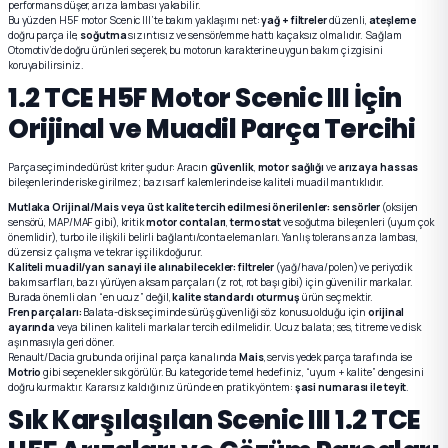
performans düşer, arıza lambası yakabilir.
Bu yüzden H5F motor Scenic III’te bakım yaklaşımı net:
yağ + filtreler
düzenli,
ateşleme
doğru parça ile,
soğutma
sızıntısız ve sensör/emme hattı kaçaksız olmalıdır. Sağlam
Otomotiv’de doğru ürünleri seçerek, bu motorun karakterine uygun bakım çizgisini
koruyabilirsiniz.
1.2 TCE H5F Motor Scenic III İçin
Orijinal ve Muadil Parça Tercihi
Parça seçiminde dürüst kriter şudur: Aracın
güvenlik
,
motor sağlığı
ve
arızaya hassas
bileşenlerinde riske girilmez; bazı sarf kalemlerinde ise kaliteli muadil mantıklıdır.
Mutlaka Orijinal/Mais veya üst kalite tercih edilmesi önerilenler:
sensörler
(oksijen
sensörü, MAP/MAF gibi), kritik
motor contaları
,
termostat
ve soğutma bileşenleri (uyum çok
önemlidir), turbo ile ilişkili belirli bağlantı/conta elemanları. Yanlış tolerans arıza lambası,
düzensiz çalışma ve tekrar işçilik doğurur.
Kaliteli muadil/yan sanayi ile alınabilecekler:
filtreler
(yağ/hava/polen) ve periyodik
bakım sarfları, bazı yürüyen aksam parçaları (z rot, rot başı gibi) için güvenilir markalar.
Burada önemli olan “en ucuz” değil,
kalite standardı oturmuş
ürün seçmektir.
Fren parçaları:
Balata-disk seçiminde sürüş güvenliği söz konusu olduğu için
orijinal
ayarında
veya bilinen kaliteli markalar tercih edilmelidir. Ucuz balata; ses, titreme ve disk
aşınmasıyla geri döner.
Renault/Dacia grubunda orijinal parça kanalında
Mais
, servis yedek parça tarafında ise
Motrio
gibi seçenekler sık görülür. Bu kategoride temel hedefiniz, “uyum + kalite” dengesini
doğru kurmaktır. Kararsız kaldığınız üründe en pratik yöntem:
şasi numarası ile teyit
.
Sık Karşılaşılan Scenic III 1.2 TCE