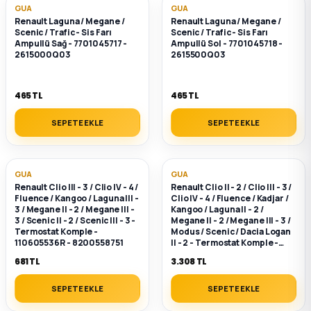
k Parça
GUA
GUA
Renault Laguna / Megane /
Renault Laguna / Megane /
Scenic / Trafic - Sis Farı
Scenic / Trafic - Sis Farı
rça
Ampullü Sağ - 7701045717 -
Ampullü Sol - 7701045718 -
2615000Q03
2615500Q03
 Parça
465 TL
465 TL
SEPETE EKLE
SEPETE EKLE
GUA
GUA
Renault Clio III - 3 / Clio IV - 4 /
Renault Clio II - 2 / Clio III - 3 /
Fluence / Kangoo / Laguna III -
Clio IV - 4 / Fluence / Kadjar /
3 / Megane II - 2 / Megane III -
Kangoo / Laguna II - 2 /
3 / Scenic II - 2 / Scenic III - 3 -
Megane II - 2 / Megane III - 3 /
Termostat Komple -
Modus / Scenic / Dacia Logan
110605536R - 8200558751
II - 2 - Termostat Komple -
110603082R - 1106000Q0Z
681 TL
3.308 TL
SEPETE EKLE
SEPETE EKLE