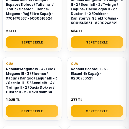
Espace / Koleos / Talisman /
II - 2 / Scenic II - 2 / Twingo /
Trafic / Scenic / Fluence /
Laguna / Dacia Logan II - 2 /
ça
Megane - Yağ Filtre Kapağı -
Duster II - 2 / Dokker -
7701478537 - 6000616624
Kanister Valfi Elektro Vana -
6001543631 - 8200248821
ça
251 TL
584 TL
k Parça
SEPETE EKLE
SEPETE EKLE
 Parça
GUA
GUA
Renault Megane IV - 4 / Clio /
Renault Scenic III - 3 -
 Parça
Megane III - 3 / Fluence /
Eksantrik Kapağı -
Kadjar / Kangoo / Laguna III - 3
8200783521
/ Scenic III - 3 / Scenic IV - 4 /
ek Parça
Twingo II - 2 / Dacia Dokker /
Duster II - 2 - Devirdaim Su
Pompası - 7701478830 -
1.025 TL
377 TL
 Parça
8660003373
SEPETE EKLE
SEPETE EKLE
 Parça