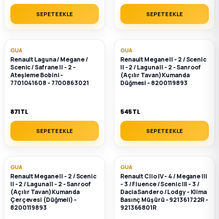
SEPETE EKLE
SEPETE EKLE
GUA
GUA
Renault Laguna / Megane /
Renault Megane II - 2 / Scenic
Scenic / Safrane II - 2 -
II - 2 / Laguna II - 2 - Sanroof
Ateşleme Bobini -
(Açılır Tavan) Kumanda
7701041608 - 7700863021
Düğmesi - 8200119893
871 TL
545 TL
SEPETE EKLE
SEPETE EKLE
GUA
GUA
Renault Megane II - 2 / Scenic
Renault Clio IV - 4 / Megane III
II - 2 / Laguna II - 2 - Sanroof
- 3 / Fluence / Scenic III - 3 /
(Açılır Tavan) Kumanda
Dacia Sandero / Lodgy - Klima
Çerçevesi (Düğmeli) -
Basınç Müşürü - 921361722R -
8200119893
921366801R