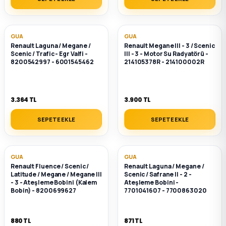
GUA
GUA
Renault Laguna / Megane /
Renault Megane III - 3 / Scenic
Scenic / Trafic - Egr Valfi -
III - 3 - Motor Su Radyatörü -
8200542997 - 6001545462
214105378R - 214100002R
3.364 TL
3.900 TL
SEPETE EKLE
SEPETE EKLE
GUA
GUA
Renault Fluence / Scenic /
Renault Laguna / Megane /
Latitude / Megane / Megane III
Scenic / Safrane II - 2 -
- 3 - Ateşleme Bobini (Kalem
Ateşleme Bobini -
Bobin) - 8200699627
7701041607 - 7700863020
880 TL
871 TL