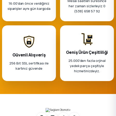
Mesai saatleri süresince
16:00’dan önce verdiğiniz
her zaman sizlerleyiz 0
siparişler aynı gün kargoda
(538) 658 57 92
Geniş Ürün Çeşitliliği
Güvenli Alışveriş
25.000'den fazla orjinal
256 Bit SSL sertifikası ile
yedek parça çeşitiyle
kartınız güvende
hizmetinizdeyiz.