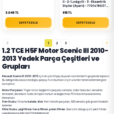
II - 2 / Lodgy III - 3 - Eksantrik
Dişlisi (Ayarlı) - 7701478037 -
7701473179
3.045 TL
915 TL
SEPETE EKLE
SEPETE EKLE
1
2
3
1.2 TCE H5F Motor Scenic III 2010-
2013 Yedek Parça Çeşitleri ve
Grupları
Renault Scenic III 2010-2013
için en çok ihtiyaç duyulan ürünler belirli gruplarda toplanır.
Bu kategoride, araca özel doğru parçayı hızlı bulmanız için ürünleri temel sistemlere göre
sunuyoruz:
Motor Parçaları:
Triger/zincir bağlantılı parçalar, contalar, motor takozları, sensörler,
termostat, devirdaim, turbo ile ilişkili hortum ve bağlantılar, PCV/krank havalandırma
elemanları.
Fren Grubu:
Ön/arka
balata
,
disk
, fren hidrolik parçaları, ABS sensörü gibi güvenlik odaklı
kalemler.
Filtre Grubu:
yağ filtresi
,
hava filtresi
,
polen filtresi
, (benzinli olduğu için) yakıt filtresi
uygulamasına göre ilgili filtre/elemanlar.