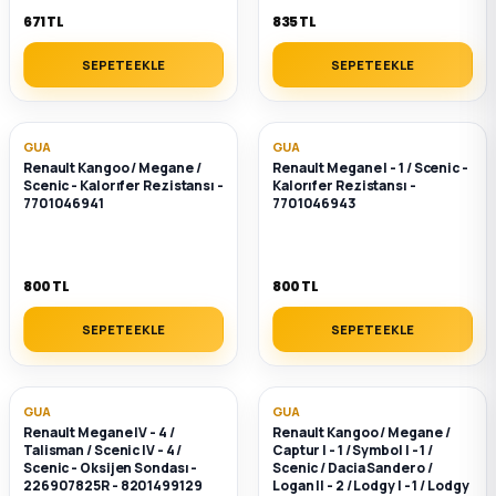
671 TL
835 TL
SEPETE EKLE
SEPETE EKLE
GUA
GUA
Renault Kangoo / Megane /
Renault Megane I - 1 / Scenic -
Scenic - Kalorıfer Rezistansı -
Kalorıfer Rezistansı -
7701046941
7701046943
800 TL
800 TL
SEPETE EKLE
SEPETE EKLE
GUA
GUA
Renault Megane IV - 4 /
Renault Kangoo / Megane /
Talisman / Scenic IV - 4 /
Captur I - 1 / Symbol I - 1 /
Scenic - Oksijen Sondası -
Scenic / Dacia Sandero /
226907825R - 8201499129
Logan II - 2 / Lodgy I - 1 / Lodgy