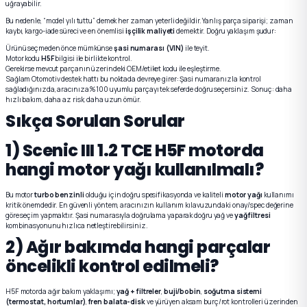
uğrayabilir.
Bu nedenle, “model yılı tuttu” demek her zaman yeterli değildir. Yanlış parça siparişi; zaman
kaybı, kargo-iade süreci ve en önemlisi
işçilik maliyeti
demektir. Doğru yaklaşım şudur:
Ürünü seçmeden önce mümkünse
şasi numarası (VIN)
ile teyit.
Motor kodu
H5F
bilgisi ile birlikte kontrol.
Gerekirse mevcut parçanın üzerindeki OEM/etiket kodu ile eşleştirme.
Sağlam Otomotiv destek hattı bu noktada devreye girer: Şasi numaranızla kontrol
sağladığınızda, aracınıza %100 uyumlu parçayı tek seferde doğru seçersiniz. Sonuç: daha
hızlı bakım, daha az risk, daha uzun ömür.
Sıkça Sorulan Sorular
1) Scenic III 1.2 TCE H5F motorda
hangi motor yağı kullanılmalı?
Bu motor
turbo benzinli
olduğu için doğru spesifikasyonda ve kaliteli
motor yağı
kullanımı
kritik önemdedir. En güvenli yöntem, aracınızın kullanım kılavuzundaki onay/spec değerine
göre seçim yapmaktır. Şasi numarasıyla doğrulama yaparak doğru yağ ve
yağ filtresi
kombinasyonunu hızlıca netleştirebilirsiniz.
2) Ağır bakımda hangi parçalar
öncelikli kontrol edilmeli?
H5F motorda ağır bakım yaklaşımı;
yağ + filtreler
,
buji/bobin
,
soğutma sistemi
(termostat, hortumlar)
,
fren balata-disk
ve yürüyen aksam burç/rot kontrolleri üzerinden