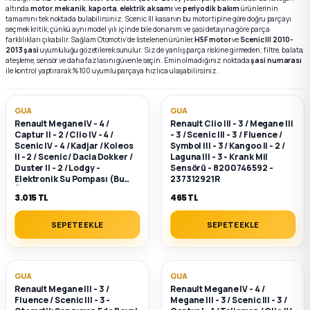
altında
motor
,
mekanik
,
kaporta
,
elektrik aksamı
ve
periyodik bakım
ürünlerinin
tamamını tek noktada bulabilirsiniz. Scenic III kasanın bu motor tipine göre doğru parçayı
seçmek kritik; çünkü aynı model yılı içinde bile donanım ve şasi detayına göre parça
k Parça
k Parça
Megane E-TECH Yedek Parça
farklılıkları çıkabilir. Sağlam Otomotiv’de listelenen ürünler,
H5F motor
ve
Scenic III 2010-
2013 şasi
uyumluluğu gözetilerek sunulur. Siz de yanlış parça riskine girmeden; filtre, balata,
ateşleme, sensör ve daha fazlasını güvenle seçin. Emin olmadığınız noktada
şasi numarası
 Parça
ile kontrol yaptırarak %100 uyumlu parçaya hızlıca ulaşabilirsiniz.
k Parça
GUA
GUA
Renault Megane IV - 4 /
Renault Clio III - 3 / Megane III
Captur II - 2 / Clio IV - 4 /
- 3 / Scenic III - 3 / Fluence /
 Parça
Scenic IV - 4 / Kadjar / Koleos
Symbol III - 3 / Kangoo II - 2 /
II - 2 / Scenic / Dacia Dokker /
Laguna III - 3 - Krank Mil
Duster II - 2 / Lodgy -
Sensörü - 8200746592 -
 Parça
Elektronik Su Pompası (Bu
237312921R
Ürün Orijinal) - 144B06803R -
3.015 TL
465 TL
144B00004R
ek Parça
SEPETE EKLE
SEPETE EKLE
 Parça
GUA
GUA
k Parça
Renault Megane III - 3 /
Renault Megane IV - 4 /
Fluence / Scenic III - 3 -
Megane III - 3 / Scenic III - 3 /