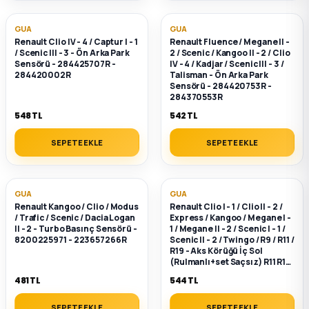
GUA
GUA
Renault Clio IV - 4 / Captur I - 1
Renault Fluence / Megane II -
/ Scenic III - 3 - Ön Arka Park
2 / Scenic / Kangoo II - 2 / Clio
Sensörü - 284425707R -
IV - 4 / Kadjar / Scenic III - 3 /
284420002R
Talisman - Ön Arka Park
Sensörü - 284420753R -
284370553R
548 TL
542 TL
SEPETE EKLE
SEPETE EKLE
GUA
GUA
Renault Kangoo / Clio / Modus
Renault Clio I - 1 / Clio II - 2 /
/ Trafic / Scenic / Dacia Logan
Express / Kangoo / Megane I -
II - 2 - Turbo Basınç Sensörü -
1 / Megane II - 2 / Scenic I - 1 /
8200225971 - 223657266R
Scenic II - 2 / Twingo / R9 / R11 /
R19 - Aks Körüğü İç Sol
(Rulmanlı+set Saçsız) R11 R19
- 7701470567 - 7701468576
481 TL
544 TL
SEPETE EKLE
SEPETE EKLE