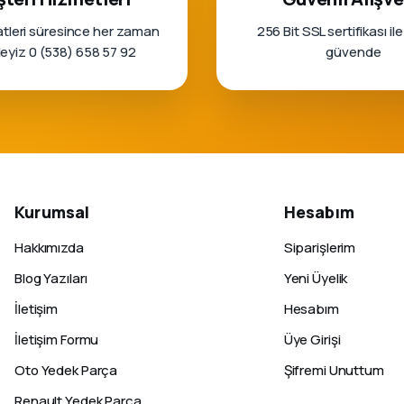
tleri süresince her zaman
256 Bit SSL sertifikası ile
rleyiz 0 (538) 658 57 92
güvende
Kurumsal
Hesabım
Hakkımızda
Siparişlerim
Blog Yazıları
Yeni Üyelik
İletişim
Hesabım
İletişim Formu
Üye Girişi
Oto Yedek Parça
Şifremi Unuttum
Renault Yedek Parça