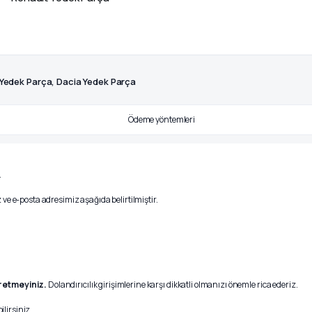
 Yedek Parça, Dacia Yedek Parça
.
ve e-posta adresimiz aşağıda belirtilmiştir.
r etmeyiniz.
Dolandırıcılık girişimlerine karşı dikkatli olmanızı önemle rica ederiz.
ilirsiniz.