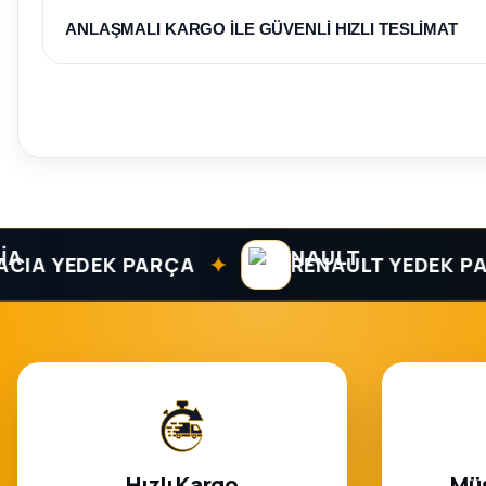
ANLAŞMALI KARGO İLE GÜVENLİ HIZLI TESLİMAT
✦
 YEDEK PARÇA
RENAULT YEDEK PARÇA
Hızlı Kargo
Müş