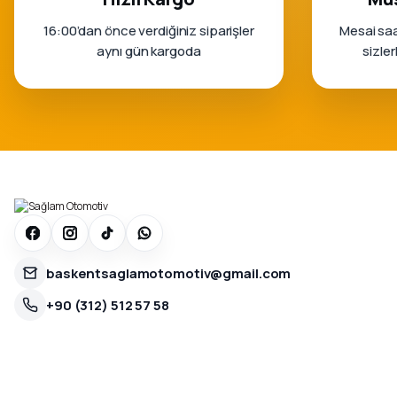
16:00’dan önce verdiğiniz siparişler
Mesai saa
aynı gün kargoda
sizle
baskentsaglamotomotiv@gmail.com
+90 (312) 512 57 58