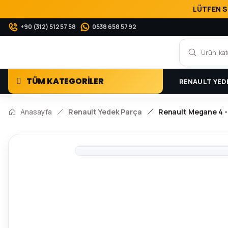
LÜTFEN S
+90 (312) 512 57 58
0538 658 57 92
TÜM KATEGORİLER
RENAULT YED
Anasayfa
Renault Yedek Parça
Renault Megane 4 - 