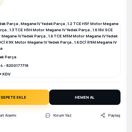
dek Parça
,
Megane IV Yedek Parça
,
1.2 TCE H5F Motor Megane
arça
,
1.3 TCE H5H Motor Megane IV Yedek Parça
,
1.6 16V SCE
 Megane IV Yedek Parça
,
1.6 TCE M5M Motor Megane IV Yedek
 DCİ K9K Motor Megane IV Yedek Parça
,
1.6 DCİ R9M Megane IV
ça
dek Parça
4 - 8200177718
+ KDV
SEPETE EKLE
HEMEN AL
yat Alarmı
Yorum Yaz
Paylaş