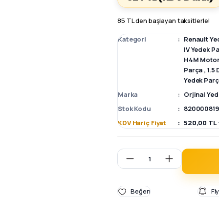
85 TL den başlayan taksitlerle!
Kategori
Renault Ye
IV Yedek P
H4M Motor
Parça
,
1.5
Yedek Par
Marka
Orjinal Ye
Stok Kodu
820000819
KDV Hariç Fiyat
520,00 TL 
Fi