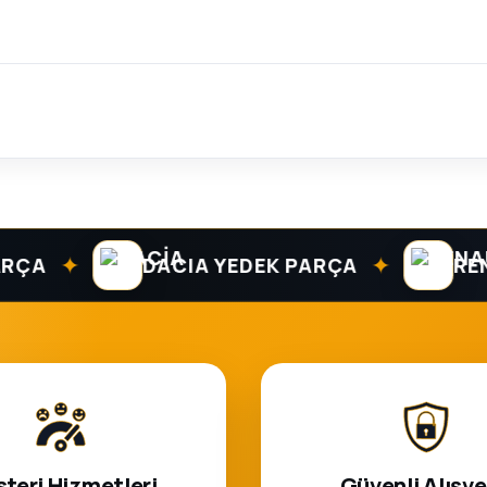
✦
✦
DACIA YEDEK PARÇA
RENAUL
teri Hizmetleri
Güvenli Alışve