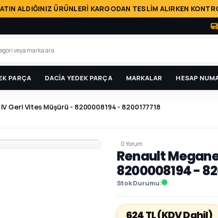
ATIN ALDIĞINIZ ÜRÜNLERİ KARGODAN TESLİM ALIRKEN KONTRO
EK PARÇA
DACİA YEDEK PARÇA
MARKALAR
HESAP NUMA
IV Geri Vites Müşürü - 8200008194 - 8200177718
0 Yorum
Renault Megane 4
8200008194 - 82
Stok Durumu
624 TL
(KDV Dahil)