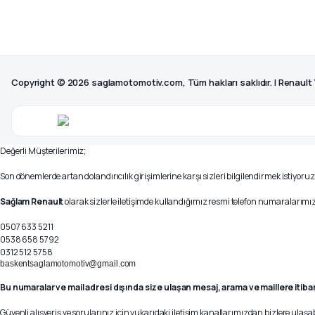
Copyright © 2026 saglamotomotiv.com, Tüm hakları saklıdır. | Renault
Değerli Müşterilerimiz;
Son dönemlerde artan dolandırıcılık girişimlerine karşı sizleri bilgilendirmek istiyoruz
Sağlam Renault
olarak sizlerle iletişimde kullandığımız resmi telefon numaralarımız 
0507 633 5211
0538 658 5792
0312 512 5758
baskentsaglamotomotiv@gmail.com
Bu numaralar ve mail adresi dışında size ulaşan mesaj, arama ve maillere itiba
Güvenli alışveriş ve sorularınız için yukarıdaki iletişim kanallarımızdan bizlere ulaşab