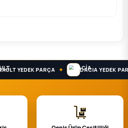
✦
T YEDEK PARÇA
DACIA YEDEK PARÇA
riş
Geniş Ürün Çeşitliliği