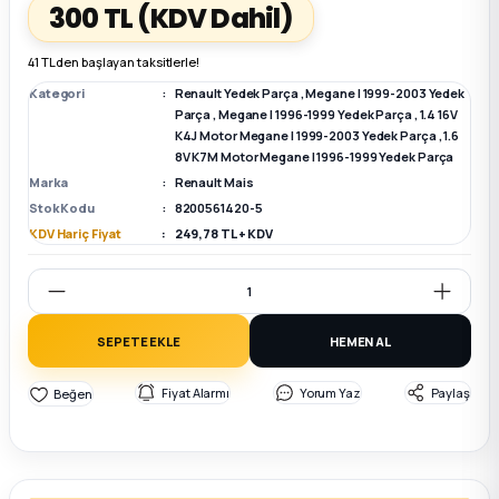
300 TL
(KDV Dahil)
k Parça
k Parça
Megane E-TECH Yedek Parça
41 TL den başlayan taksitlerle!
Kategori
Renault Yedek Parça
,
Megane I 1999-2003 Yedek
 Parça
Parça
,
Megane I 1996-1999 Yedek Parça
,
1.4 16V
K4J Motor Megane I 1999-2003 Yedek Parça
,
1.6
8V K7M Motor Megane I 1996-1999 Yedek Parça
k Parça
Marka
Renault Mais
Stok Kodu
8200561420-5
 Parça
KDV Hariç Fiyat
249,78 TL + KDV
 Parça
SEPETE EKLE
HEMEN AL
ek Parça
Fiyat Alarmı
Yorum Yaz
Paylaş
 Parça
k Parça