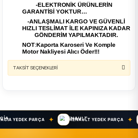
-ELEKTRONİK ÜRÜNLERİN
GARANTİSİ YOKTUR…
ça
-ANLAŞMALI KARGO VE GÜVENLİ
ça
HIZLI TESLİMAT İLE KAPINIZA KADAR
GÖNDERİM YAPILMAKTADIR.
k Parça
NOT
:
Kaporta Karoseri Ve Komple
Motor Nakliyesi Alıcı Öder!!!
 Parça
TAKSİT SEÇENEKLERİ
 Parça
ek Parça
 Parça
✦
✦
CIA YEDEK PARÇA
RENAULT YEDEK PARÇA
 Parça