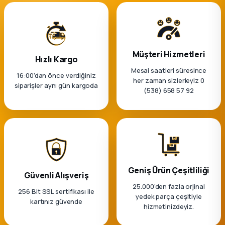
k Parça
rça
Müşteri Hizmetleri
 Parça
Hızlı Kargo
Mesai saatleri süresince
16:00’dan önce verdiğiniz
her zaman sizlerleyiz 0
siparişler aynı gün kargoda
(538) 658 57 92
Geniş Ürün Çeşitliliği
Güvenli Alışveriş
25.000'den fazla orjinal
256 Bit SSL sertifikası ile
yedek parça çeşitiyle
kartınız güvende
hizmetinizdeyiz.