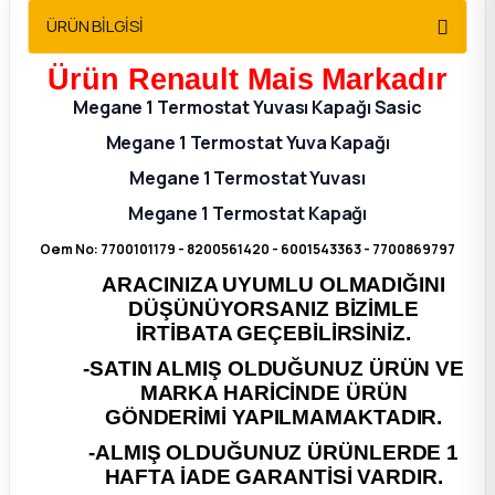
2012 Sedan
ÜRÜN BİLGİSİ
Ürün Renault Mais Markadır
 Parça
Megane 1 Termostat Yuvası Kapağı Sasic
 Parça
Megane 1 Termostat Yuva Kapağı
Megane 1 Termostat Yuvası
ça
Megane 1 Termostat Kapağı
dek Parça
Oem No: 7700101179 - 8200561420 - 6001543363 - 7700869797
ARACINIZA UYUMLU OLMADIĞINI
rça
DÜŞÜNÜYORSANIZ BİZİMLE
İRTİBATA GEÇEBİLİRSİNİZ.
edek Parça
-SATIN ALMIŞ OLDUĞUNUZ ÜRÜN VE
MARKA HARİCİNDE ÜRÜN
GÖNDERİMİ YAPILMAMAKTADIR.
rça
-ALMIŞ OLDUĞUNUZ ÜRÜNLERDE 1
HAFTA İADE GARANTİSİ VARDIR.
rça