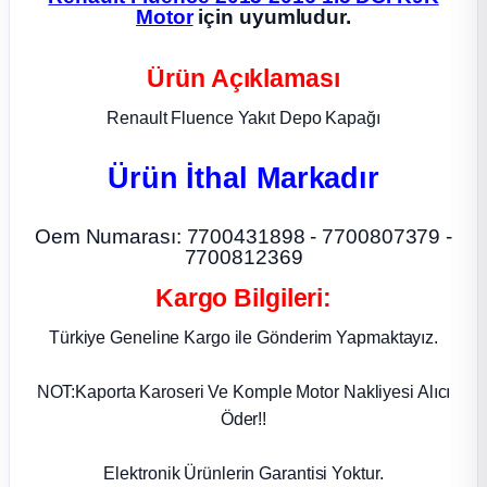
Motor
için uyumludur.
ça
Ürün Açıklaması
ça
Renault Fluence Yakıt Depo Kapağı
k Parça
Ürün İthal Markadır
 Parça
Oem Numarası: 7700431898 - 7700807379 -
7700812369
 Parça
Kargo Bilgileri:
ek Parça
Türkiye Geneline Kargo ile Gönderim Yapmaktayız.
 Parça
NOT:Kaporta Karoseri Ve Komple Motor Nakliyesi Alıcı
Öder!!
 Parça
Elektronik Ürünlerin Garantisi Yoktur.