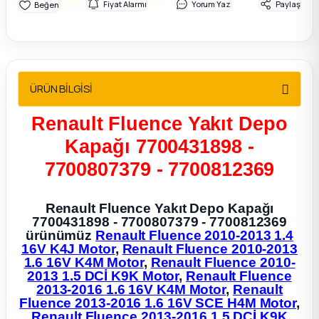
Fiyat Alarmı
Yorum Yaz
Paylaş
2012 Sedan
 Parça
 Parça
ÜRÜN BİLGİSİ
Renault Fluence Yakıt Depo
ça
Kapağı 7700431898 -
dek Parça
7700807379 - 7700812369
rça
Renault Fluence Yakıt Depo Kapağı
7700431898 - 7700807379 - 7700812369
ürünümüz
Renault Fluence 2010-2013 1.4
edek Parça
16V K4J Motor
,
Renault Fluence 2010-2013
1.6 16V K4M Motor
,
Renault Fluence 2010-
rça
2013 1.5 DCİ K9K Motor
,
Renault Fluence
2013-2016 1.6 16V K4M Motor
,
Renault
Fluence 2013-2016 1.6 16V SCE H4M Motor
,
rça
Renault Fluence 2013-2016 1.5 DCİ K9K