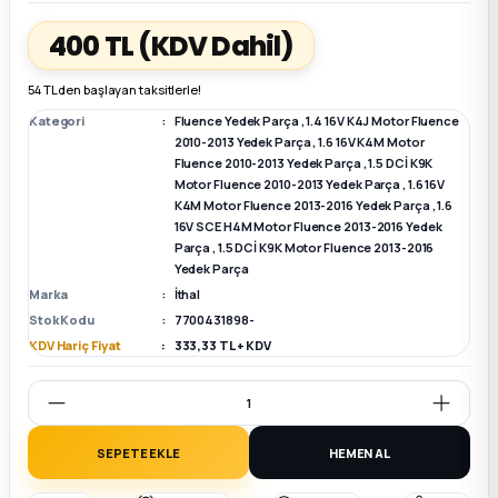
400 TL
(KDV Dahil)
k Parça
k Parça
Megane E-TECH Yedek Parça
54 TL den başlayan taksitlerle!
 Parça
Kategori
Fluence Yedek Parça
,
1.4 16V K4J Motor Fluence
2010-2013 Yedek Parça
,
1.6 16V K4M Motor
Fluence 2010-2013 Yedek Parça
,
1.5 DCİ K9K
k Parça
Motor Fluence 2010-2013 Yedek Parça
,
1.6 16V
K4M Motor Fluence 2013-2016 Yedek Parça
,
1.6
 Parça
16V SCE H4M Motor Fluence 2013-2016 Yedek
Parça
,
1.5 DCİ K9K Motor Fluence 2013-2016
Yedek Parça
 Parça
Marka
İthal
Stok Kodu
7700431898-
ek Parça
KDV Hariç Fiyat
333,33 TL + KDV
 Parça
SEPETE EKLE
HEMEN AL
k Parça