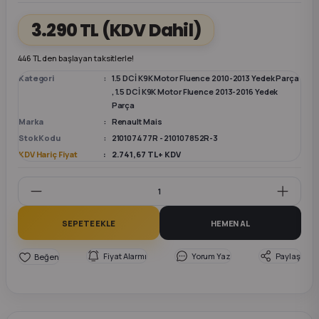
3.290 TL
(KDV Dahil)
k Parça
k Parça
Megane E-TECH Yedek Parça
446 TL den başlayan taksitlerle!
 Parça
Kategori
1.5 DCİ K9K Motor Fluence 2010-2013 Yedek Parça
,
1.5 DCİ K9K Motor Fluence 2013-2016 Yedek
Parça
k Parça
Marka
Renault Mais
Stok Kodu
210107477R - 210107852R-3
 Parça
KDV Hariç Fiyat
2.741,67 TL + KDV
 Parça
ek Parça
SEPETE EKLE
HEMEN AL
 Parça
Fiyat Alarmı
Yorum Yaz
Paylaş
k Parça