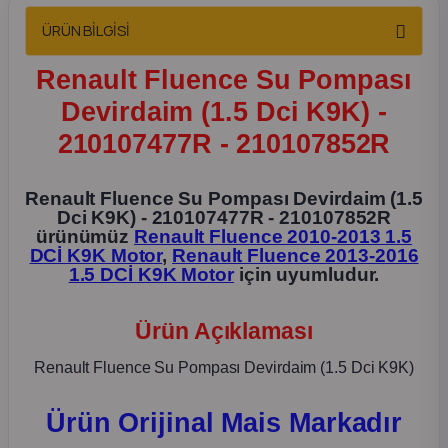
2012 Sedan
ÜRÜN BİLGİSİ
 Parça
Renault Fluence Su Pompası
Devirdaim (1.5 Dci K9K) -
 Parça
210107477R - 210107852R
ça
Renault Fluence Su Pompası Devirdaim (1.5
Dci K9K) - 210107477R - 210107852R
dek Parça
ürünümüz
Renault Fluence 2010-2013 1.5
DCİ K9K Motor
,
Renault Fluence 2013-2016
1.5 DCİ K9K Motor
için uyumludur.
rça
Ürün Açıklaması
edek Parça
Renault Fluence Su Pompası Devirdaim (1.5 Dci K9K)
rça
Ürün Orijinal Mais Markadır
rça