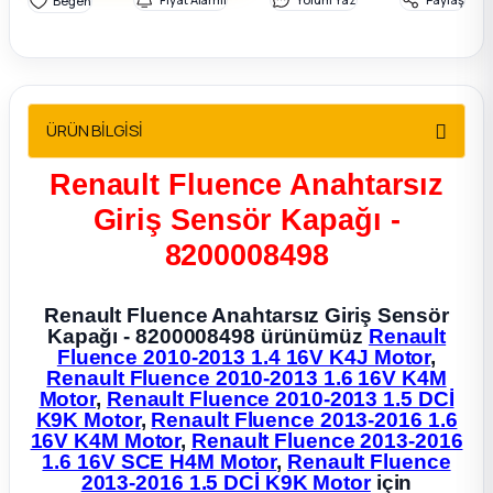
2012 Sedan
 Parça
ÜRÜN BİLGİSİ
 Parça
Renault Fluence Anahtarsız
ça
Giriş Sensör Kapağı -
dek Parça
8200008498
rça
Renault Fluence Anahtarsız Giriş Sensör
Kapağı - 8200008498 ürünümüz
Renault
Fluence 2010-2013 1.4 16V K4J Motor
,
edek Parça
Renault Fluence 2010-2013 1.6 16V K4M
Motor
,
Renault Fluence 2010-2013 1.5 DCİ
K9K Motor
,
Renault Fluence 2013-2016 1.6
rça
16V K4M Motor
,
Renault Fluence 2013-2016
1.6 16V SCE H4M Motor
,
Renault Fluence
rça
2013-2016 1.5 DCİ K9K Motor
için