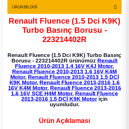
2012 Sedan
ÜRÜN BİLGİSİ
Renault Fluence (1.5 Dci K9K)
 Parça
Turbo Basınç Borusu -
 Parça
223214402R
ça
Renault Fluence (1.5 Dci K9K) Turbo Basınç
Borusu - 223214402R ürünümüz
Renault
dek Parça
Fluence 2010-2013 1.4 16V K4J Motor
,
Renault Fluence 2010-2013 1.6 16V K4M
Motor
,
Renault Fluence 2010-2013 1.5 DCİ
rça
K9K Motor
,
Renault Fluence 2013-2016 1.6
16V K4M Motor
,
Renault Fluence 2013-2016
1.6 16V SCE H4M Motor
,
Renault Fluence
edek Parça
2013-2016 1.5 DCİ K9K Motor
için
uyumludur.
rça
Ürün Açıklaması
rça