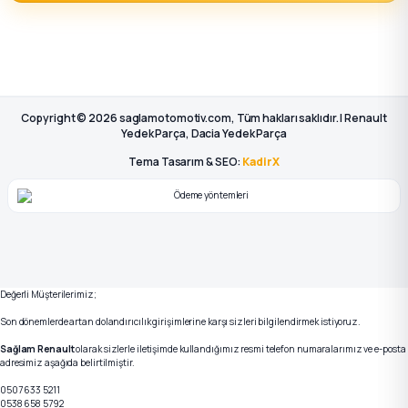
Copyright © 2026 saglamotomotiv.com, Tüm hakları saklıdır. | Renault
Yedek Parça, Dacia Yedek Parça
Tema Tasarım & SEO:
KadirX
Değerli Müşterilerimiz;
Son dönemlerde artan dolandırıcılık girişimlerine karşı sizleri bilgilendirmek istiyoruz.
Sağlam Renault
olarak sizlerle iletişimde kullandığımız resmi telefon numaralarımız ve e-posta
adresimiz aşağıda belirtilmiştir.
0507 633 5211
0538 658 5792