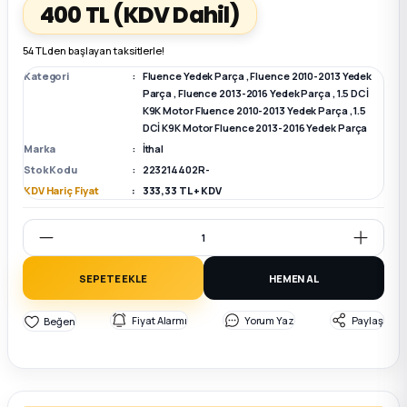
400 TL
(KDV Dahil)
k Parça
k Parça
Megane E-TECH Yedek Parça
54 TL den başlayan taksitlerle!
Kategori
Fluence Yedek Parça
,
Fluence 2010-2013 Yedek
 Parça
Parça
,
Fluence 2013-2016 Yedek Parça
,
1.5 DCİ
K9K Motor Fluence 2010-2013 Yedek Parça
,
1.5
DCİ K9K Motor Fluence 2013-2016 Yedek Parça
k Parça
Marka
İthal
Stok Kodu
223214402R-
 Parça
KDV Hariç Fiyat
333,33 TL + KDV
 Parça
SEPETE EKLE
HEMEN AL
ek Parça
Fiyat Alarmı
Yorum Yaz
Paylaş
 Parça
k Parça