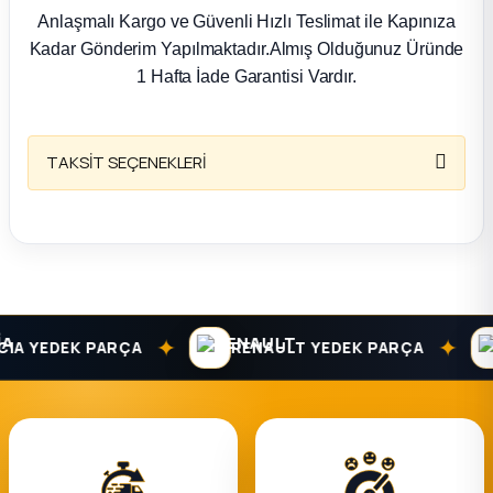
k Parça
Anlaşmalı Kargo ve Güvenli Hızlı Teslimat ile Kapınıza
Kadar Gönderim Yapılmaktadır.Almış Olduğunuz Üründe
rça
1 Hafta İade Garantisi Vardır.
 Parça
TAKSİT SEÇENEKLERİ
✦
✦
A YEDEK PARÇA
RENAULT YEDEK PARÇA