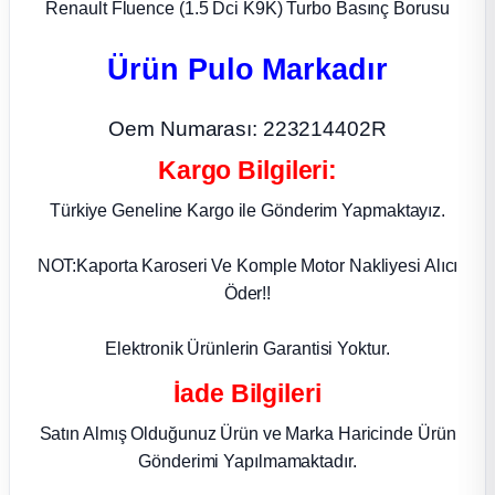
Renault Fluence (1.5 Dci K9K) Turbo Basınç Borusu
ça
Ürün Pulo Markadır
ça
Oem Numarası: 223214402R
k Parça
Kargo Bilgileri:
Türkiye Geneline Kargo ile Gönderim Yapmaktayız.
 Parça
NOT:Kaporta Karoseri Ve Komple Motor Nakliyesi Alıcı
 Parça
Öder!!
ek Parça
Elektronik Ürünlerin Garantisi Yoktur.
 Parça
İade Bilgileri
Satın Almış Olduğunuz Ürün ve Marka Haricinde Ürün
 Parça
Gönderimi Yapılmamaktadır.