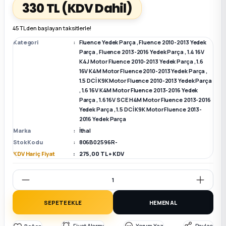
330 TL
(KDV Dahil)
k Parça
k Parça
Megane E-TECH Yedek Parça
45 TL den başlayan taksitlerle!
Kategori
Fluence Yedek Parça
,
Fluence 2010-2013 Yedek
 Parça
Parça
,
Fluence 2013-2016 Yedek Parça
,
1.4 16V
K4J Motor Fluence 2010-2013 Yedek Parça
,
1.6
16V K4M Motor Fluence 2010-2013 Yedek Parça
,
k Parça
1.5 DCİ K9K Motor Fluence 2010-2013 Yedek Parça
,
1.6 16V K4M Motor Fluence 2013-2016 Yedek
Parça
,
1.6 16V SCE H4M Motor Fluence 2013-2016
 Parça
Yedek Parça
,
1.5 DCİ K9K Motor Fluence 2013-
2016 Yedek Parça
 Parça
Marka
İthal
Stok Kodu
806B02596R-
KDV Hariç Fiyat
275,00 TL + KDV
ek Parça
 Parça
SEPETE EKLE
HEMEN AL
k Parça
Fiyat Alarmı
Yorum Yaz
Paylaş