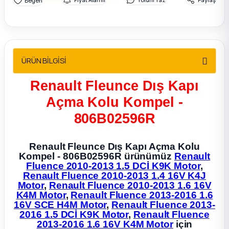
2012 Sedan
 Parça
ÜRÜN BİLGİSİ
 Parça
Renault Fleunce Dış Kapı
ça
Açma Kolu Kompel -
dek Parça
806B02596R
rça
Renault Fleunce Dış Kapı Açma Kolu
Kompel - 806B02596R ürünümüz
Renault
Fluence 2010-2013 1.5 DCİ K9K Motor
,
edek Parça
Renault Fluence 2010-2013 1.4 16V K4J
Motor
,
Renault Fluence 2010-2013 1.6 16V
K4M Motor
,
Renault Fluence 2013-2016 1.6
rça
16V SCE H4M Motor
,
Renault Fluence 2013-
2016 1.5 DCİ K9K Motor
,
Renault Fluence
rça
2013-2016 1.6 16V K4M Motor
için