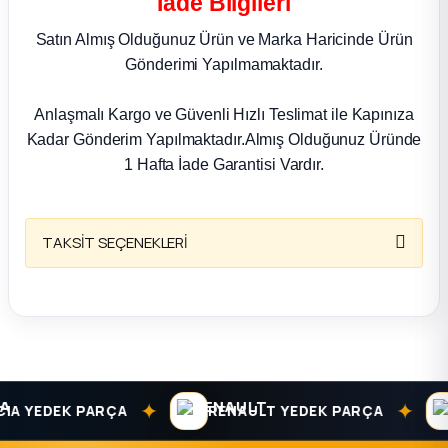
İade Bilgileri
k Parça
Satın Almış Olduğunuz Ürün ve Marka Haricinde Ürün
rça
Gönderimi Yapılmamaktadır.
 Parça
Anlaşmalı Kargo ve Güvenli Hızlı Teslimat ile Kapınıza
Kadar Gönderim Yapılmaktadır.Almış Olduğunuz Üründe
1 Hafta İade Garantisi Vardır.
TAKSİT SEÇENEKLERİ
✦
✦
 YEDEK PARÇA
RENAULT YEDEK PARÇA