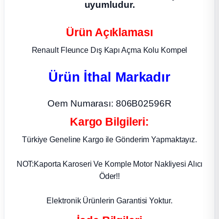
uyumludur.
ça
Ürün Açıklaması
ça
Renault Fleunce Dış Kapı Açma Kolu Kompel
k Parça
Ürün İthal Markadır
 Parça
Oem Numarası: 806B02596R
Kargo Bilgileri:
 Parça
Türkiye Geneline Kargo ile Gönderim Yapmaktayız.
ek Parça
NOT:Kaporta Karoseri Ve Komple Motor Nakliyesi Alıcı
 Parça
Öder!!
 Parça
Elektronik Ürünlerin Garantisi Yoktur.