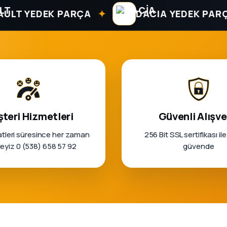
✦
 YEDEK PARÇA
DACIA YEDEK PARÇA
teri Hizmetleri
Güvenli Alışve
tleri süresince her zaman
256 Bit SSL sertifikası ile
rleyiz 0 (538) 658 57 92
güvende