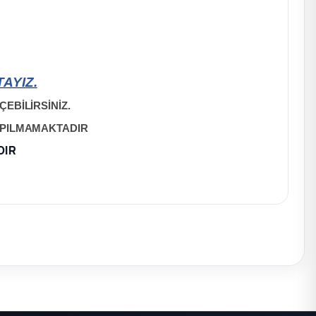
AYIZ.
EBİLİRSİNİZ.
APILMAMAKTADIR
DIR