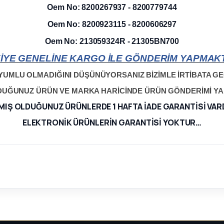
Oem No: 8200267937 - 8200779744
Oem No: 8200923115 - 8200606297
Oem No: 213059324R - 21305BN700
İYE GENELİNE KARGO İLE GÖNDERİM YAPMAKT
YUMLU OLMADIĞINI DÜŞÜNÜYORSANIZ BİZİMLE İRTİBATA GEÇ
LDUĞUNUZ ÜRÜN VE MARKA HARİCİNDE ÜRÜN GÖNDERİMİ Y
MIŞ OLDUĞUNUZ ÜRÜNLERDE 1 HAFTA İADE GARANTİSİ VAR
ELEKTRONİK ÜRÜNLERİN GARANTİSİ YOKTUR…