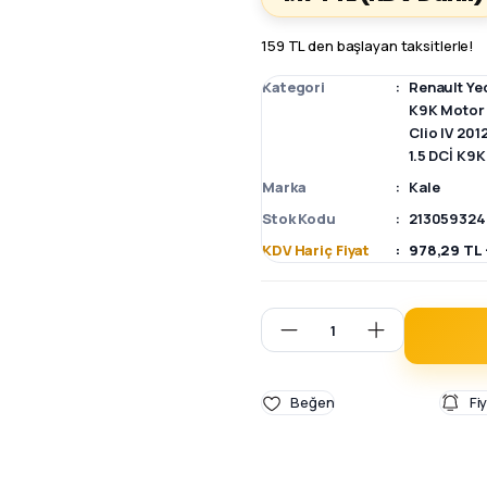
159 TL den başlayan taksitlerle!
Kategori
Renault Ye
K9K Motor 
Clio IV 20
1.5 DCİ K9
Marka
Kale
Stok Kodu
213059324
KDV Hariç Fiyat
978,29 TL 
Fi