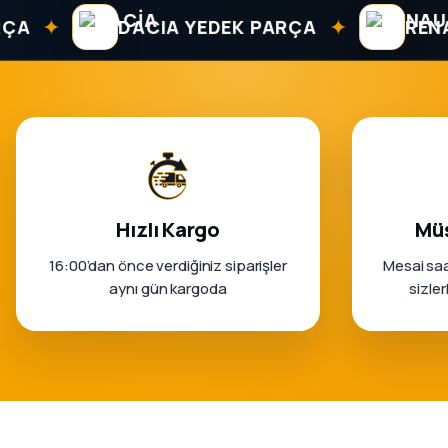
✦
✦
DACIA YEDEK PARÇA
RENAULT
Hızlı Kargo
Müş
16:00’dan önce verdiğiniz siparişler
Mesai saa
aynı gün kargoda
sizle