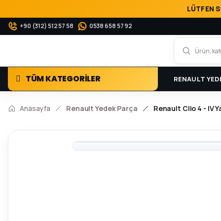
LÜTFEN S
+90 (312) 512 57 58
0538 658 57 92
TÜM KATEGORİLER
RENAULT YED
Anasayfa
Renault Yedek Parça
Renault Clio 4 - IV 