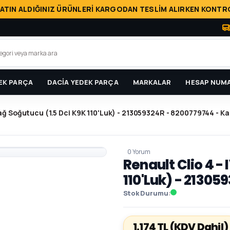
ATIN ALDIĞINIZ ÜRÜNLERİ KARGODAN TESLİM ALIRKEN KONTRO
EK PARÇA
DACİA YEDEK PARÇA
MARKALAR
HESAP NUMA
Yağ Soğutucu (1.5 Dci K9K 110'Luk) - 213059324R - 8200779744 - Ka
0 Yorum
Renault Clio 4 -
110'Luk) - 21305
Stok Durumu
1.174 TL
(KDV Dahil)