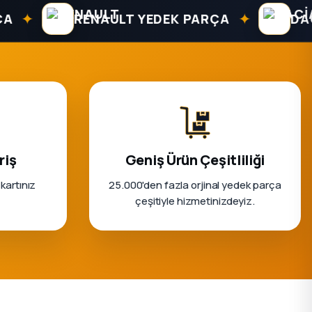
✦
✦
RENAULT YEDEK PARÇA
DACIA 
riş
Geniş Ürün Çeşitliliği
 kartınız
25.000'den fazla orjinal yedek parça
çeşitiyle hizmetinizdeyiz.