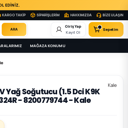
L EDİNİZ.
KARGO TAKİP
SİPARİŞLERİM
HAKKIMIZDA
BİZE ULAŞIN
Giriş Yap
Sepetim
ARA
Kayıt Ol
RALARIMIZ
MAĞAZA KONUMU
le
Kale
 IV Yağ Soğutucu (1.5 Dci K9K
9324R - 8200779744 - Kale