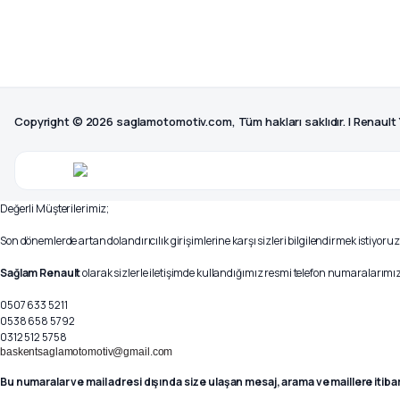
Copyright © 2026 saglamotomotiv.com, Tüm hakları saklıdır. | Renault
Değerli Müşterilerimiz;
Son dönemlerde artan dolandırıcılık girişimlerine karşı sizleri bilgilendirmek istiyoruz
Sağlam Renault
olarak sizlerle iletişimde kullandığımız resmi telefon numaralarımız 
0507 633 5211
0538 658 5792
0312 512 5758
baskentsaglamotomotiv@gmail.com
Bu numaralar ve mail adresi dışında size ulaşan mesaj, arama ve maillere itiba