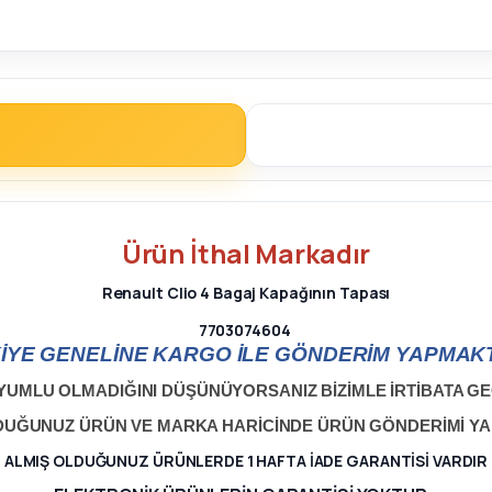
Ürün
İthal
Markadır
Renault Clio 4 Bagaj Kapağının Tapası
7703074604
İYE GENELİNE KARGO İLE GÖNDERİM YAPMAKT
YUMLU OLMADIĞINI DÜŞÜNÜYORSANIZ BİZİMLE İRTİBATA GEÇ
LDUĞUNUZ ÜRÜN VE MARKA HARİCİNDE ÜRÜN GÖNDERİMİ Y
ALMIŞ OLDUĞUNUZ ÜRÜNLERDE 1 HAFTA İADE GARANTİSİ VARDIR