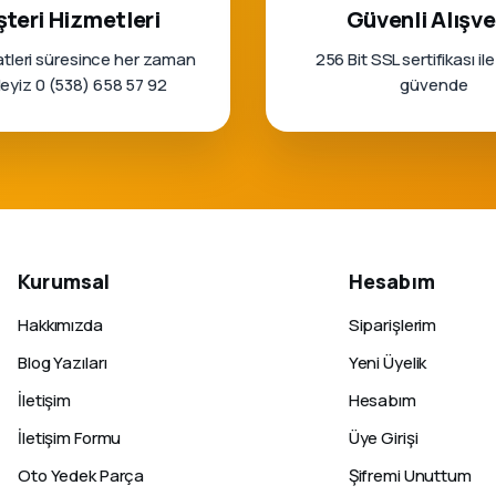
teri Hizmetleri
Güvenli Alışve
tleri süresince her zaman
256 Bit SSL sertifikası ile
rleyiz 0 (538) 658 57 92
güvende
Kurumsal
Hesabım
Hakkımızda
Siparişlerim
Blog Yazıları
Yeni Üyelik
İletişim
Hesabım
İletişim Formu
Üye Girişi
Oto Yedek Parça
Şifremi Unuttum