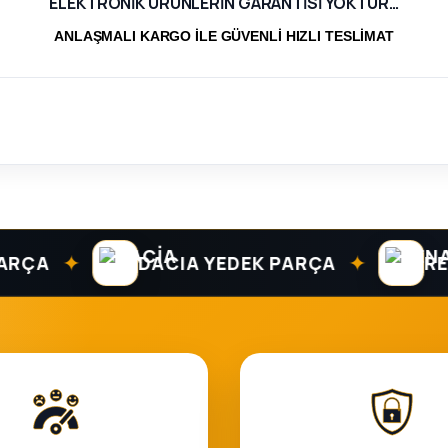
ELEKTRONİK ÜRÜNLERİN GARANTİSİ YOKTUR…
ANLAŞMALI KARGO İLE GÜVENLİ HIZLI TESLİMAT
✦
✦
A
DACIA YEDEK PARÇA
RENAU