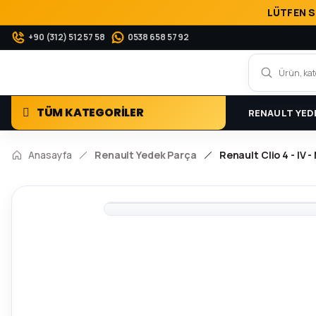
LÜTFEN S
+90 (312) 512 57 58
0538 658 57 92
TÜM KATEGORİLER
RENAULT YED
Anasayfa
Renault Yedek Parça
Renault Clio 4 - IV 