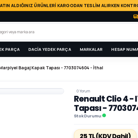
ATIN ALDIĞINIZ ÜRÜNLERİ KARGODAN TESLİM ALIRKEN KONTRO
EK PARÇA
DACİA YEDEK PARÇA
MARKALAR
HESAP NUMA
- Marpiyel Bagaj Kapak Tapası - 7703074604 - İthal
0 Yorum
Renault Clio 4 -
Tapası - 7703074
Stok Durumu
25 TL
(KDV Dahil)