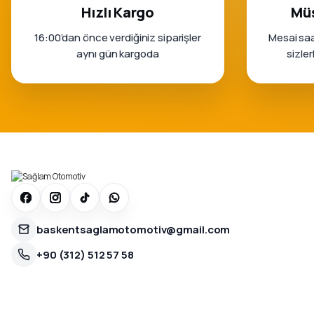
Hızlı Kargo
Müş
16:00’dan önce verdiğiniz siparişler
Mesai saa
aynı gün kargoda
sizle
baskentsaglamotomotiv@gmail.com
+90 (312) 512 57 58