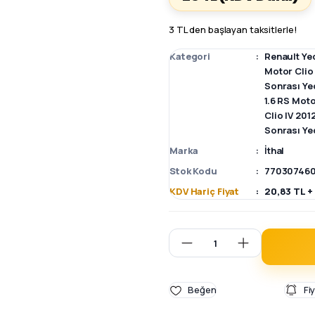
3 TL den başlayan taksitlerle!
Kategori
Renault Ye
Motor Clio
Sonrası Ye
1.6 RS Moto
Clio IV 20
Sonrası Ye
Marka
İthal
Stok Kodu
77030746
KDV Hariç Fiyat
20,83 TL +
Fi