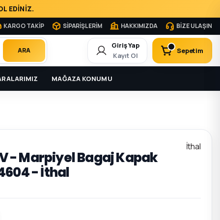
L EDİNİZ.
KARGO TAKİP
SİPARİŞLERİM
HAKKIMIZDA
BİZE ULAŞIN
Giriş Yap
Sepetim
ARA
Kayıt Ol
RALARIMIZ
MAĞAZA KONUMU
İthal
 IV - Marpiyel Bagaj Kapak
604 - İthal