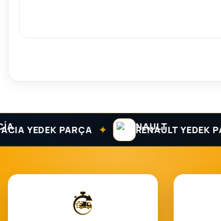
✦
A YEDEK PARÇA
RENAULT YEDEK PARÇ