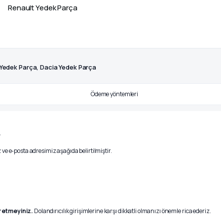
Renault Yedek Parça
 Yedek Parça, Dacia Yedek Parça
.
ve e-posta adresimiz aşağıda belirtilmiştir.
r etmeyiniz.
Dolandırıcılık girişimlerine karşı dikkatli olmanızı önemle rica ederiz.