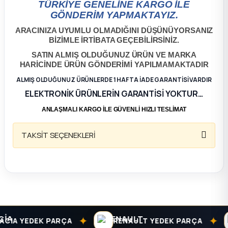
TÜRKİYE GENELİNE KARGO İLE
GÖNDERİM YAPMAKTAYIZ.
ça
ARACINIZA UYUMLU OLMADIĞINI DÜŞÜNÜYORSANIZ
BİZİMLE İRTİBATA GEÇEBİLİRSİNİZ.
ça
SATIN ALMIŞ OLDUĞUNUZ ÜRÜN VE MARKA
HARİCİNDE ÜRÜN GÖNDERİMİ YAPILMAMAKTADIR
k Parça
ALMIŞ OLDUĞUNUZ ÜRÜNLERDE 1 HAFTA İADE GARANTİSİ VARDIR
ELEKTRONİK ÜRÜNLERİN GARANTİSİ YOKTUR…
 Parça
ANLAŞMALI KARGO İLE GÜVENLİ HIZLI TESLİMAT
 Parça
TAKSİT SEÇENEKLERİ
ek Parça
 Parça
 Parça
✦
✦
IA YEDEK PARÇA
RENAULT YEDEK PARÇA