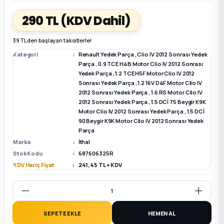
290 TL
(KDV Dahil)
k Parça
k Parça
Megane E-TECH Yedek Parça
39 TL den başlayan taksitlerle!
 Parça
Kategori
Renault Yedek Parça
,
Clio IV 2012 Sonrası Yedek
Parça
,
0.9 TCE H4B Motor Clio IV 2012 Sonrası
Yedek Parça
,
1.2 TCE H5F Motor Clio IV 2012
k Parça
Sonrası Yedek Parça
,
1.2 16V D4F Motor Clio IV
2012 Sonrası Yedek Parça
,
1.6 RS Motor Clio IV
 Parça
2012 Sonrası Yedek Parça
,
1.5 DCİ 75 Beygir K9K
Motor Clio IV 2012 Sonrası Yedek Parça
,
1.5 DCİ
90 Beygir K9K Motor Clio IV 2012 Sonrası Yedek
 Parça
Parça
Marka
İthal
Stok Kodu
687606325R
ek Parça
KDV Hariç Fiyat
241,45 TL + KDV
 Parça
k Parça
SEPETE EKLE
HEMEN AL