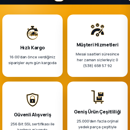
k Parça
rça
 Parça
Müşteri Hizmetleri
Hızlı Kargo
Mesai saatleri süresince
16:00’dan önce verdiğiniz
her zaman sizlerleyiz 0
siparişler aynı gün kargoda
(538) 658 57 92
Geniş Ürün Çeşitliliği
Güvenli Alışveriş
25.000'den fazla orjinal
256 Bit SSL sertifikası ile
yedek parça çeşitiyle
kartınız güvende