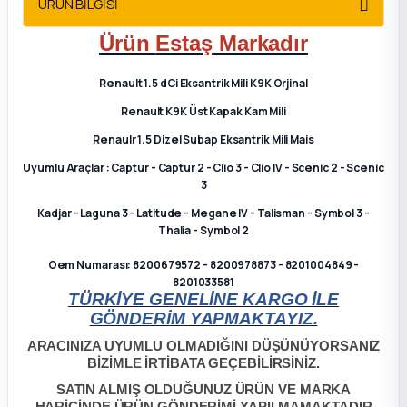
ÜRÜN BİLGİSİ
2012 Sedan
Ürün
Estaş
Markadır
 Parça
Renault 1.5 dCi Eksantrik Mili K9K Orjinal
 Parça
Renault K9K Üst Kapak Kam Mili
Renaulr 1.5 Dizel Subap Eksantrik Mili Mais
ça
Uyumlu Araçlar : Captur - Captur 2 - Clio 3 - Clio IV - Scenic 2 - Scenic
3
dek Parça
Kadjar - Laguna 3 - Latitude - Megane IV - Talisman - Symbol 3 -
Thalia - Symbol 2
rça
Oem Numarası: 8200679572 - 8200978873 - 8201004849 -
8201033581
TÜRKİYE GENELİNE KARGO İLE
edek Parça
GÖNDERİM YAPMAKTAYIZ.
rça
ARACINIZA UYUMLU OLMADIĞINI DÜŞÜNÜYORSANIZ
BİZİMLE İRTİBATA GEÇEBİLİRSİNİZ.
SATIN ALMIŞ OLDUĞUNUZ ÜRÜN VE MARKA
rça
HARİCİNDE ÜRÜN GÖNDERİMİ YAPILMAMAKTADIR