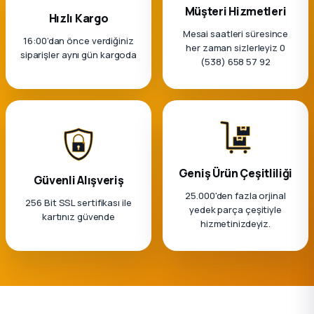
k Parça
Müşteri Hizmetleri
Hızlı Kargo
Mesai saatleri süresince
rça
16:00’dan önce verdiğiniz
her zaman sizlerleyiz 0
siparişler aynı gün kargoda
(538) 658 57 92
 Parça
Geniş Ürün Çeşitliliği
Güvenli Alışveriş
25.000'den fazla orjinal
256 Bit SSL sertifikası ile
yedek parça çeşitiyle
kartınız güvende
hizmetinizdeyiz.