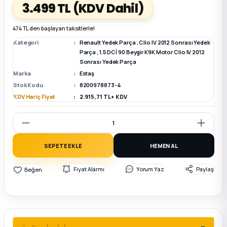
3.499 TL
(KDV Dahil)
k Parça
k Parça
Megane E-TECH Yedek Parça
474 TL den başlayan taksitlerle!
Kategori
Renault Yedek Parça
,
Clio IV 2012 Sonrası Yedek
 Parça
Parça
,
1.5 DCİ 90 Beygir K9K Motor Clio IV 2012
Sonrası Yedek Parça
Marka
Estaş
k Parça
Stok Kodu
8200978873-4
KDV Hariç Fiyat
2.915,71 TL + KDV
 Parça
 Parça
SEPETE EKLE
HEMEN AL
ek Parça
Fiyat Alarmı
Yorum Yaz
Paylaş
 Parça
k Parça