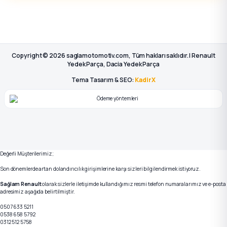
Copyright © 2026 saglamotomotiv.com, Tüm hakları saklıdır. | Renault
Yedek Parça, Dacia Yedek Parça
Tema Tasarım & SEO:
KadirX
Değerli Müşterilerimiz;
Son dönemlerde artan dolandırıcılık girişimlerine karşı sizleri bilgilendirmek istiyoruz.
Sağlam Renault
olarak sizlerle iletişimde kullandığımız resmi telefon numaralarımız ve e-posta
adresimiz aşağıda belirtilmiştir.
0507 633 5211
0538 658 5792
0312 512 5758