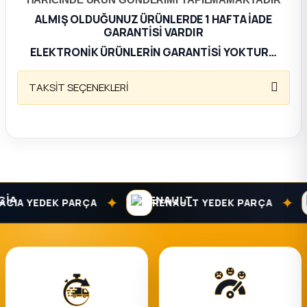
ALMIŞ OLDUĞUNUZ ÜRÜNLERDE 1 HAFTA İADE
ça
GARANTİSİ VARDIR
ELEKTRONİK ÜRÜNLERİN GARANTİSİ YOKTUR…
ça
TAKSİT SEÇENEKLERİ
k Parça
 Parça
 Parça
✦
✦
CIA YEDEK PARÇA
RENAULT YEDEK PARÇA
ek Parça
 Parça
 Parça