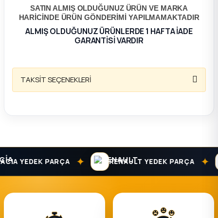
SATIN ALMIŞ OLDUĞUNUZ ÜRÜN VE MARKA
HARİCİNDE ÜRÜN GÖNDERİMİ YAPILMAMAKTADIR
ça
ALMIŞ OLDUĞUNUZ ÜRÜNLERDE 1 HAFTA İADE
GARANTİSİ VARDIR
ça
k Parça
TAKSİT SEÇENEKLERİ
 Parça
 Parça
ek Parça
✦
✦
CIA YEDEK PARÇA
RENAULT YEDEK PARÇA
 Parça
 Parça