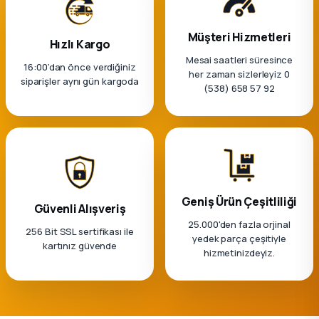
k Parça
Müşteri Hizmetleri
rça
Hızlı Kargo
Mesai saatleri süresince
16:00’dan önce verdiğiniz
her zaman sizlerleyiz 0
 Parça
siparişler aynı gün kargoda
(538) 658 57 92
Geniş Ürün Çeşitliliği
Güvenli Alışveriş
25.000'den fazla orjinal
256 Bit SSL sertifikası ile
yedek parça çeşitiyle
kartınız güvende
hizmetinizdeyiz.