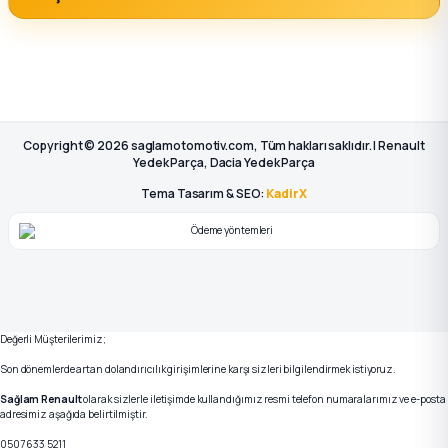
Copyright © 2026 saglamotomotiv.com, Tüm hakları saklıdır. | Renault
Yedek Parça, Dacia Yedek Parça
Tema Tasarım & SEO:
KadirX
Değerli Müşterilerimiz;
Son dönemlerde artan dolandırıcılık girişimlerine karşı sizleri bilgilendirmek istiyoruz.
Sağlam Renault
olarak sizlerle iletişimde kullandığımız resmi telefon numaralarımız ve e-posta
adresimiz aşağıda belirtilmiştir.
0507 633 5211