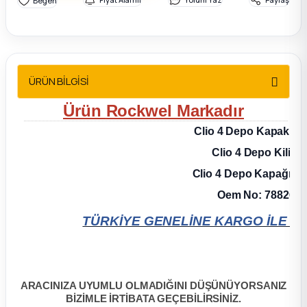
2012 Sedan
 Parça
ÜRÜN BİLGİSİ
 Parça
Ürün
Rockwel
Markadır
ça
Clio 4 Depo Kapak Kil
Clio 4 Depo Kilit 
dek Parça
Clio 4 Depo Kapağı Kil
rça
Oem No: 788265
TÜRKİYE GENELİNE KARGO İLE G
edek Parça
rça
ARACINIZA UYUMLU OLMADIĞINI DÜŞÜNÜYORSANIZ
rça
BİZİMLE İRTİBATA GEÇEBİLİRSİNİZ.