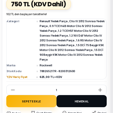
750 TL
(KDV Dahil)
k Parça
k Parça
Megane E-TECH Yedek Parça
102 TL den başlayan taksitlerle!
Kategori
Renault Yedek Parça
,
Clio IV 2012 Sonrası Yedek
 Parça
Parça
,
0.9 TCE H4B Motor Clio IV 2012 Sonrası
Yedek Parça
,
1.2 TCE H5F Motor Clio IV 2012
Sonrası Yedek Parça
,
1.2 16V D4F Motor Clio IV
k Parça
2012 Sonrası Yedek Parça
,
1.6 RS Motor Clio IV
2012 Sonrası Yedek Parça
,
1.5 DCİ 75 Beygir K9K
Motor Clio IV 2012 Sonrası Yedek Parça
,
1.5 DCİ
 Parça
90 Beygir K9K Motor Clio IV 2012 Sonrası Yedek
Parça
 Parça
Marka
Rockwell
Stok Kodu
788265217R - 8200312600
KDV Hariç Fiyat
625,00 TL + KDV
ek Parça
 Parça
SEPETE EKLE
HEMEN AL
k Parça
Fiyat Alarmı
Yorum Yaz
Paylaş