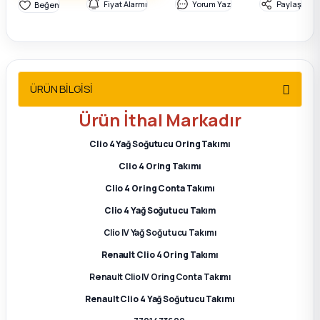
Fiyat Alarmı
Yorum Yaz
Paylaş
2012 Sedan
 Parça
 Parça
ÜRÜN BİLGİSİ
Ürün
İthal
Markadır
ça
Clio 4 Yağ Soğutucu Oring Takımı
dek Parça
Clio 4 Oring Takımı
Clio 4 Oring Conta Takımı
rça
Clio 4 Yağ Soğutucu Takım
Clio IV Yağ Soğutucu Takımı
edek Parça
Renault Clio 4 Oring Takımı
rça
Renault Clio IV Oring Conta Takımı
Renault Clio 4 Yağ Soğutucu Takımı
rça