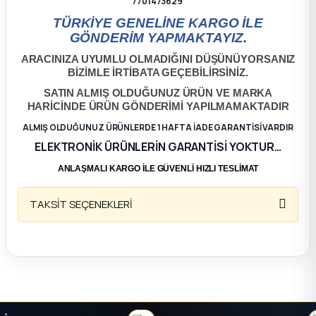
7701473629
TÜRKİYE GENELİNE KARGO İLE
ça
GÖNDERİM YAPMAKTAYIZ.
ARACINIZA UYUMLU OLMADIĞINI DÜŞÜNÜYORSANIZ
ça
BİZİMLE İRTİBATA GEÇEBİLİRSİNİZ.
SATIN ALMIŞ OLDUĞUNUZ ÜRÜN VE MARKA
k Parça
HARİCİNDE ÜRÜN GÖNDERİMİ YAPILMAMAKTADIR
ALMIŞ OLDUĞUNUZ ÜRÜNLERDE 1 HAFTA İADE GARANTİSİ VARDIR
 Parça
ELEKTRONİK ÜRÜNLERİN GARANTİSİ YOKTUR…
ANLAŞMALI KARGO İLE GÜVENLİ HIZLI TESLİMAT
 Parça
TAKSİT SEÇENEKLERİ
ek Parça
 Parça
 Parça