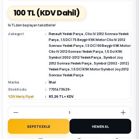
100 TL
(KDV Dahil)
k Parça
k Parça
Megane E-TECH Yedek Parça
14 TL den başlayan taksitlerle!
 Parça
Kategori
Renault Yedek Parça
,
Clio IV 2012 Sonrası Yedek
Parça
,
1.5 DCİ 75 Beygir K9K Motor Clio IV 2012
Sonrası Yedek Parça
,
1.5 DCİ 90 Beygir K9K Motor
k Parça
Clio IV 2012 Sonrası Yedek Parça
,
1.5 Dci K9K
Symbol 2002-2012 Yedek Parça
,
Symbol Joy
 Parça
2012 Sonrası Yedek Parça
,
Symbol (2002 - 2012)
Yedek Parça
,
1.5 DCİ K9K Motor Symbol Joy 2012
Sonrası Yedek Parça
 Parça
Marka
İthal
Stok Kodu
7701473629-
ek Parça
KDV Hariç Fiyat
83,26 TL + KDV
 Parça
SEPETE EKLE
HEMEN AL
k Parça