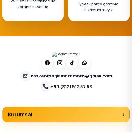
256 Bit SSL sertifikası ile
yedek parça çeşitiyle
kartınız güvende
hizmetinizdeyiz.
baskentsaglamotomotiv@gmail.com
+90 (312) 512 57 58
Kurumsal