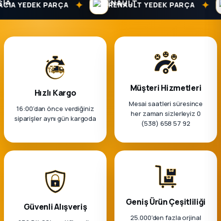
✦
✦
k Parça
IA YEDEK PARÇA
RENAULT YEDEK PARÇA
rça
 Parça
Müşteri Hizmetleri
Hızlı Kargo
Mesai saatleri süresince
16:00’dan önce verdiğiniz
her zaman sizlerleyiz 0
siparişler aynı gün kargoda
(538) 658 57 92
Geniş Ürün Çeşitliliği
Güvenli Alışveriş
25.000'den fazla orjinal