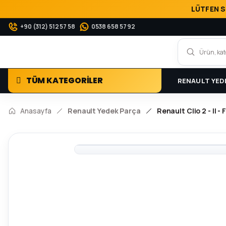
LÜTFEN S
+90 (312) 512 57 58
0538 658 57 92
TÜM KATEGORİLER
RENAULT YED
Anasayfa
Renault Yedek Parça
Renault Clio 2 - II