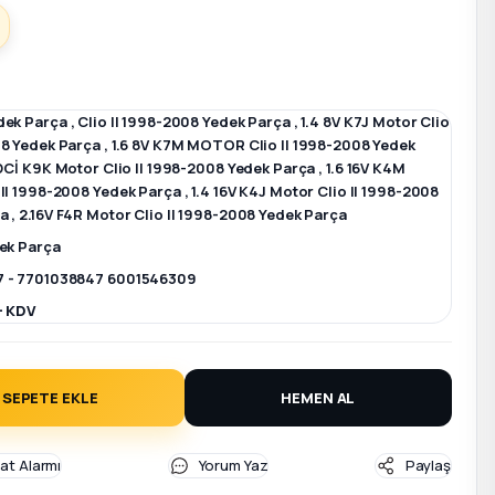
dek Parça
,
Clio II 1998-2008 Yedek Parça
,
1.4 8V K7J Motor Clio
08 Yedek Parça
,
1.6 8V K7M MOTOR Clio II 1998-2008 Yedek
 DCİ K9K Motor Clio II 1998-2008 Yedek Parça
,
1.6 16V K4M
 II 1998-2008 Yedek Parça
,
1.4 16V K4J Motor Clio II 1998-2008
ça
,
2.16V F4R Motor Clio II 1998-2008 Yedek Parça
dek Parça
7 - 7701038847 6001546309
+ KDV
SEPETE EKLE
HEMEN AL
yat Alarmı
Yorum Yaz
Paylaş