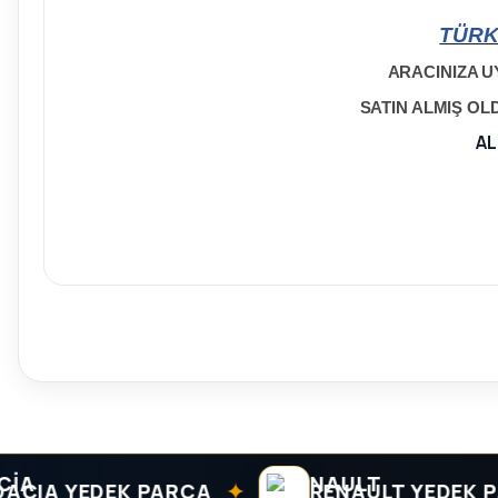
TÜRK
ARACINIZA U
SATIN ALMIŞ O
AL
✦
A YEDEK PARÇA
RENAULT YEDEK PARÇ