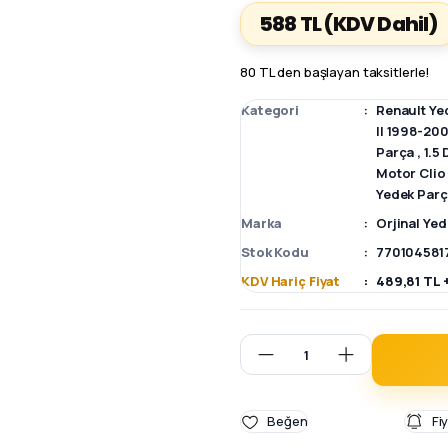
588 TL
(KDV Dahil)
80 TL den başlayan taksitlerle!
Kategori
Renault Ye
II 1998-20
Parça
,
1.5
Motor Clio
Yedek Par
Marka
Orjinal Ye
Stok Kodu
770104581
KDV Hariç Fiyat
489,81 TL 
Fi