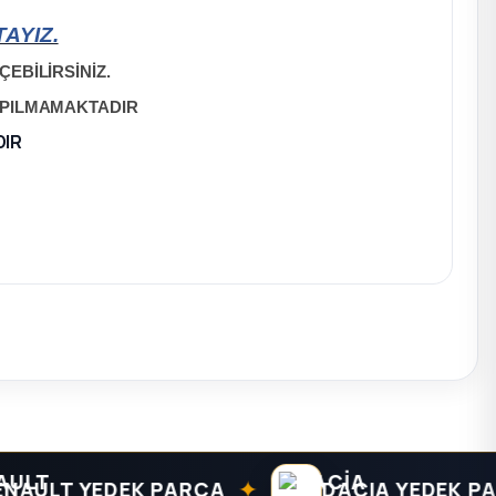
AYIZ.
EBİLİRSİNİZ.
APILMAMAKTADIR
DIR
✦
LT YEDEK PARÇA
DACIA YEDEK PARÇA