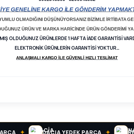
İYE GENELİNE KARGO İLE GÖNDERİM YAPMAKT
YUMLU OLMADIĞINI DÜŞÜNÜYORSANIZ BİZİMLE İRTİBATA GEÇ
LDUĞUNUZ ÜRÜN VE MARKA HARİCİNDE ÜRÜN GÖNDERİMİ Y
MIŞ OLDUĞUNUZ ÜRÜNLERDE 1 HAFTA İADE GARANTİSİ VAR
ELEKTRONİK ÜRÜNLERİN GARANTİSİ YOKTUR…
ANLAŞMALI KARGO İLE GÜVENLİ HIZLI TESLİMAT
✦
✦
A
DACIA YEDEK PARÇA
RENAU