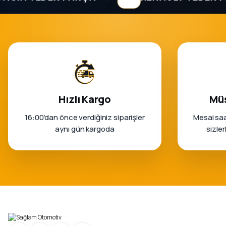
Hızlı Kargo
Müş
16:00’dan önce verdiğiniz siparişler
Mesai saa
aynı gün kargoda
sizle