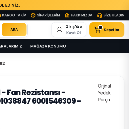
L EDİNİZ.
KARGO TAKİP
SİPARİŞLERİM
HAKKIMIZDA
BİZE ULAŞIN
Giriş Yap
Sepetim
ARA
Kayıt Ol
RALARIMIZ
MAĞAZA KONUMU
082
Orjinal
I - Fan Rezistansı -
Yedek
01038847 6001546309 -
Parça