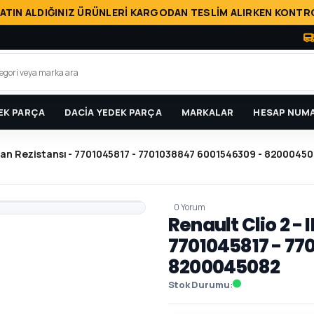
ATIN ALDIĞINIZ ÜRÜNLERİ KARGODAN TESLİM ALIRKEN KONTRO
EK PARÇA
DACİA YEDEK PARÇA
MARKALAR
HESAP NUMA
 - Fan Rezistansı - 7701045817 - 7701038847 6001546309 - 8200045
0 Yorum
Renault Clio 2 - I
7701045817 - 77
8200045082
Stok Durumu