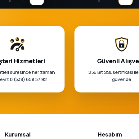
teri Hizmetleri
Güvenli Alışve
tleri süresince her zaman
256 Bit SSL sertifikası ile
rleyiz 0 (538) 658 57 92
güvende
Kurumsal
Hesabım