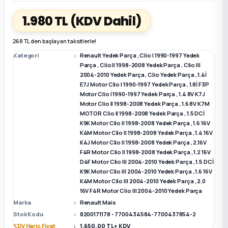
1.980 TL
(KDV Dahil)
k Parça
k Parça
Megane E-TECH Yedek Parça
268 TL den başlayan taksitlerle!
 Parça
Kategori
Renault Yedek Parça
,
Clio I 1990-1997 Yedek
Parça
,
Clio II 1998-2008 Yedek Parça
,
Clio III
2004-2010 Yedek Parça
,
Clio Yedek Parça
,
1.4İ
k Parça
E7J Motor Clio I 1990-1997 Yedek Parça
,
1.8İ F3P
Motor Clio I 1990-1997 Yedek Parça
,
1.4 8V K7J
 Parça
Motor Clio II 1998-2008 Yedek Parça
,
1.6 8V K7M
MOTOR Clio II 1998-2008 Yedek Parça
,
1.5 DCİ
K9K Motor Clio II 1998-2008 Yedek Parça
,
1.6 16V
 Parça
K4M Motor Clio II 1998-2008 Yedek Parça
,
1.4 16V
K4J Motor Clio II 1998-2008 Yedek Parça
,
2.16V
F4R Motor Clio II 1998-2008 Yedek Parça
,
1.2 16V
ek Parça
D4F Motor Clio III 2004-2010 Yedek Parça
,
1.5 DCİ
K9K Motor Clio III 2004-2010 Yedek Parça
,
1.6 16V
K4M Motor Clio III 2004-2010 Yedek Parça
,
2.0
 Parça
16V F4R Motor Clio III 2004-2010 Yedek Parça
Marka
Renault Mais
k Parça
Stok Kodu
8200171178 - 7700434584-7700437854-2
KDV Hariç Fiyat
1.650,00 TL + KDV