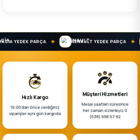
k Parça
rça
 Parça
✦
✦
CIA YEDEK PARÇA
RENAULT YEDEK PARÇA
Müşteri Hizmetleri
Hızlı Kargo
Mesai saatleri süresince
16:00’dan önce verdiğiniz
her zaman sizlerleyiz 0
siparişler aynı gün kargoda
(538) 658 57 92