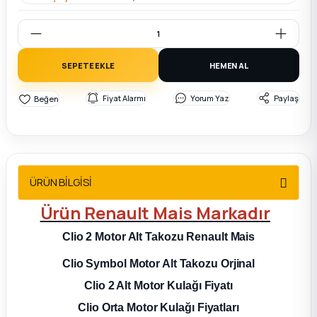
2012 Sedan
 Parça
SEPETE EKLE
HEMEN AL
 Parça
Fiyat Alarmı
Yorum Yaz
Paylaş
ça
dek Parça
ÜRÜN BİLGİSİ
rça
Ürün
Renault Mais
Markadır
edek Parça
Clio 2
Motor Alt Takozu Renault Mais
Clio Symbol
Motor Alt Takozu Orjinal
rça
Clio 2 Alt Motor Kulağı Fiyatı
rça
Clio Orta Motor Kulağı Fiyatları