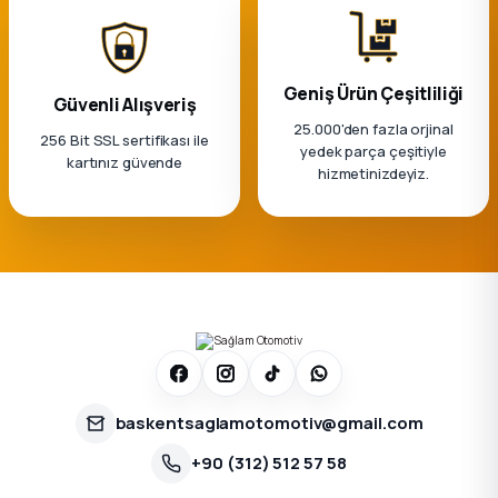
Geniş Ürün Çeşitliliği
Güvenli Alışveriş
25.000'den fazla orjinal
256 Bit SSL sertifikası ile
yedek parça çeşitiyle
kartınız güvende
hizmetinizdeyiz.
baskentsaglamotomotiv@gmail.com
+90 (312) 512 57 58