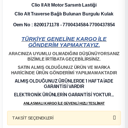
Clio II Alt Motor Sarsıntı Lastiği
ça
Clio Alt Traverse Bağlı Bulunan Burgulu Kulak
Oem No : 8200171178 - 7700434584-7700437854
ça
TÜRKİYE GENELİNE KARGO İLE
k Parça
GÖNDERİM YAPMAKTAYIZ.
ARACINIZA UYUMLU OLMADIĞINI DÜŞÜNÜYORSANIZ
 Parça
BİZİMLE İRTİBATA GEÇEBİLİRSİNİZ.
SATIN ALMIŞ OLDUĞUNUZ ÜRÜN VE MARKA
 Parça
HARİCİNDE ÜRÜN GÖNDERİMİ YAPILMAMAKTADIR
ALMIŞ OLDUĞUNUZ ÜRÜNLERDE 1 HAFTA İADE
ek Parça
GARANTİSİ VARDIR
ELEKTRONİK ÜRÜNLERİN GARANTİSİ YOKTUR…
 Parça
ANLAŞMALI KARGO İLE GÜVENLİ HIZLI TESLİMAT
 Parça
TAKSİT SEÇENEKLERİ