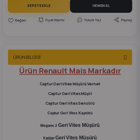
2012 Sedan
SEPETE EKLE
HEMEN AL
Fiyat Alarmı
Yorum Yaz
Paylaş
 Parça
 Parça
ça
ÜRÜN BİLGİSİ
Ürün Renault Mais Markadır
dek Parça
Captur Geri Vites Müşürü Vernet
rça
Captur Geri Vites Müşiri
edek Parça
Captur Geri Vites Sensörü
Captur Geri Vites Kaptörü
rça
Geri Vites Müşürü
Megane 2
rça
Geri Vites Müşürü
Kadjar