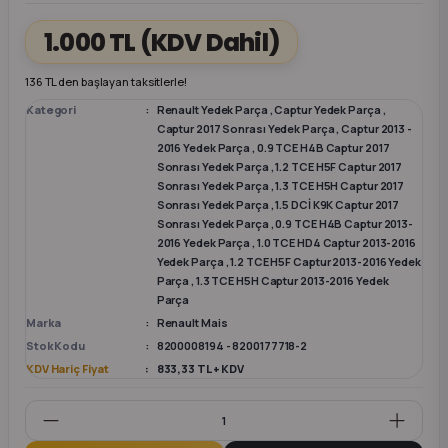
1.000 TL
(KDV Dahil)
k Parça
k Parça
Megane E-TECH Yedek Parça
136 TL den başlayan taksitlerle!
 Parça
Kategori
Renault Yedek Parça
,
Captur Yedek Parça
,
Captur 2017 Sonrası Yedek Parça
,
Captur 2013 -
2016 Yedek Parça
,
0.9 TCE H4B Captur 2017
k Parça
Sonrası Yedek Parça
,
1.2 TCE H5F Captur 2017
Sonrası Yedek Parça
,
1.3 TCE H5H Captur 2017
 Parça
Sonrası Yedek Parça
,
1.5 DCİ K9K Captur 2017
Sonrası Yedek Parça
,
0.9 TCE H4B Captur 2013-
2016 Yedek Parça
,
1.0 TCE HD4 Captur 2013-2016
 Parça
Yedek Parça
,
1.2 TCE H5F Captur 2013-2016 Yedek
Parça
,
1.3 TCE H5H Captur 2013-2016 Yedek
Parça
ek Parça
Marka
Renault Mais
Stok Kodu
8200008194 - 8200177718-2
 Parça
KDV Hariç Fiyat
833,33 TL + KDV
k Parça