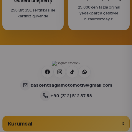
Güvenli Alışveriş
25.000'den fazla orjinal
256 Bit SSL sertifikası ile
yedek parça çeşitiyle
kartınız güvende
hizmetinizdeyiz.
baskentsaglamotomotiv@gmail.com
+90 (312) 512 57 58
Kurumsal