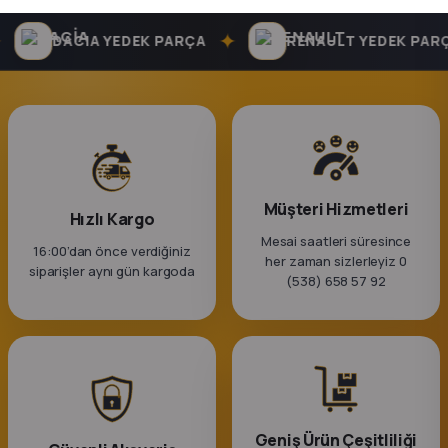
k Parça
✦
DACIA YEDEK PARÇA
RENAULT YEDEK PARÇ
rça
 Parça
Müşteri Hizmetleri
Hızlı Kargo
Mesai saatleri süresince
16:00’dan önce verdiğiniz
her zaman sizlerleyiz 0
siparişler aynı gün kargoda
(538) 658 57 92
Geniş Ürün Çeşitliliği