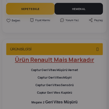
2012 Sedan
SEPETE EKLE
HEMEN AL
 Parça
Fiyat Alarmı
Yorum Yaz
Paylaş
 Parça
ça
ÜRÜN BİLGİSİ
dek Parça
Ürün Renault Mais Markadır
rça
Captur Geri Vites Müşürü Vernet
Captur Geri Vites Müşiri
edek Parça
Captur Geri Vites Sensörü
rça
Captur Geri Vites Kaptörü
Geri Vites Müşürü
Megane 2
rça