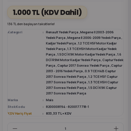
1.000 TL
(KDV Dahil)
k Parça
k Parça
Megane E-TECH Yedek Parça
136 TL den başlayan taksitlerle!
 Parça
Kategori
Renault Yedek Parça
,
Megane II 2003-2006
Yedek Parça
,
Megane II 2006-2009 Yedek Parça
,
Kadjar Yedek Parça
,
1.2 TCE H5F Motor Kadjar
k Parça
Yedek Parça
,
1.3 TCE H5H Motor Kadjar Yedek
Parça
,
1.5 DCİ K9K Motor Kadjar Yedek Parça
,
1.6
 Parça
DCİ R9M Motor Kadjar Yedek Parça
,
Captur Yedek
Parça
,
Captur 2017 Sonrası Yedek Parça
,
Captur
2013 - 2016 Yedek Parça
,
0.9 TCE H4B Captur
 Parça
2017 Sonrası Yedek Parça
,
1.2 TCE H5F Captur
2017 Sonrası Yedek Parça
,
1.3 TCE H5H Captur
2017 Sonrası Yedek Parça
,
1.5 DCİ K9K Captur
ek Parça
2017 Sonrası Yedek Parça
Marka
Mais
 Parça
Stok Kodu
8200008194 - 8200177718-1
KDV Hariç Fiyat
833,33 TL + KDV
k Parça