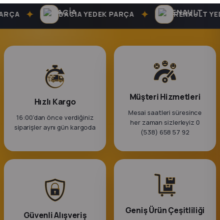
k Parça
✦
✦
RÇA
DACIA YEDEK PARÇA
RENAULT YED
rça
 Parça
Müşteri Hizmetleri
Hızlı Kargo
Mesai saatleri süresince
16:00’dan önce verdiğiniz
her zaman sizlerleyiz 0
siparişler aynı gün kargoda
(538) 658 57 92
Geniş Ürün Çeşitliliği
Güvenli Alışveriş