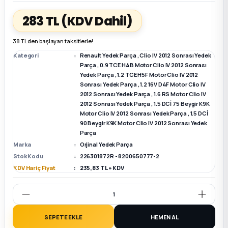
283 TL
(KDV Dahil)
k Parça
k Parça
Megane E-TECH Yedek Parça
38 TL den başlayan taksitlerle!
 Parça
Kategori
Renault Yedek Parça
,
Clio IV 2012 Sonrası Yedek
Parça
,
0.9 TCE H4B Motor Clio IV 2012 Sonrası
Yedek Parça
,
1.2 TCE H5F Motor Clio IV 2012
k Parça
Sonrası Yedek Parça
,
1.2 16V D4F Motor Clio IV
2012 Sonrası Yedek Parça
,
1.6 RS Motor Clio IV
 Parça
2012 Sonrası Yedek Parça
,
1.5 DCİ 75 Beygir K9K
Motor Clio IV 2012 Sonrası Yedek Parça
,
1.5 DCİ
90 Beygir K9K Motor Clio IV 2012 Sonrası Yedek
 Parça
Parça
Marka
Orjinal Yedek Parça
Stok Kodu
226301872R - 8200650777-2
ek Parça
KDV Hariç Fiyat
235,83 TL + KDV
 Parça
k Parça
SEPETE EKLE
HEMEN AL