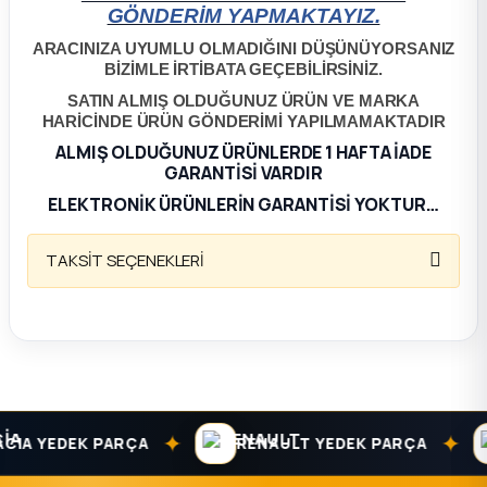
k Parça
GÖNDERİM YAPMAKTAYIZ.
ARACINIZA UYUMLU OLMADIĞINI DÜŞÜNÜYORSANIZ
rça
BİZİMLE İRTİBATA GEÇEBİLİRSİNİZ.
SATIN ALMIŞ OLDUĞUNUZ ÜRÜN VE MARKA
 Parça
HARİCİNDE ÜRÜN GÖNDERİMİ YAPILMAMAKTADIR
ALMIŞ OLDUĞUNUZ ÜRÜNLERDE 1 HAFTA İADE
GARANTİSİ VARDIR
ELEKTRONİK ÜRÜNLERİN GARANTİSİ YOKTUR…
TAKSİT SEÇENEKLERİ
✦
✦
IA YEDEK PARÇA
RENAULT YEDEK PARÇA