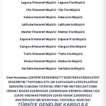
Laguna 3 Hararet Müşürü - Laguna 3 Isı Müşürü
ça
Clio 3 Hararet Müşürü - Clio 3 Isı Müşürü
Kaleos Hararet Müşürü - Kaleos Isı Müşürü
ça
Latitude Hararet Müşürü - Latitude Isı Müşürü
Master 3 Hararet Müşürü - Master 3 Isı Müşürü
k Parça
Espace IV Hararet Müşürü - Espace IV Isı Müşürü
 Parça
Kangoo III Hararet Müşürü - Kangoo III Isı Müşürü
Trafic II Hararet Müşürü - Trafic II Isı Müşürü
 Parça
Modus Hararet Müşürü - Modus Isı Müşürü
Vel Satis Hararet Müşürü - Vel Satis Isı Müşürü
ek Parça
Oem Numarası:226301872R 8200650777 8200766043 8200421597
8200385782 7700110664 ATK-261 240114024R 4431529 4433120
 Parça
8200933672 SAGEM-70139 FAE-33811 TRN-RNT0513 ZNTC1056
1365067JG0000 2263000Q0F 2263000Q0K 93198034 1365067JG0
 Parça
22630-00Q1M 6079051200 22630-00A0K 2263000Q2J
A6079051200 VER-WS3019 VAL-700110 BLU-ADN17267
TÜRKİYE GENELİNE KARGO İLE