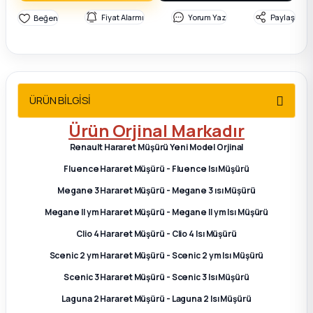
2012 Sedan
Fiyat Alarmı
Yorum Yaz
Paylaş
 Parça
 Parça
ÜRÜN BİLGİSİ
ça
Ürün Orjinal Markadır
Renault Hararet Müşürü Yeni Model Orjinal
dek Parça
Fluence Hararet Müşürü - Fluence Isı Müşürü
Megane 3 Hararet Müşürü - Megane 3 ısı Müşürü
rça
Megane II ym Hararet Müşürü - Megane II ym Isı Müşürü
edek Parça
Clio 4 Hararet Müşürü - Clio 4 Isı Müşürü
Scenic 2 ym Hararet Müşürü - Scenic 2 ym Isı Müşürü
rça
Scenic 3 Hararet Müşürü - Scenic 3 Isı Müşürü
Laguna 2 Hararet Müşürü - Laguna 2 Isı Müşürü
rça