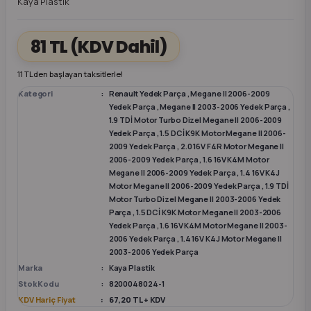
Kaya Plastik
k Parça
k Parça
Megane E-TECH Yedek Parça
81 TL
(KDV Dahil)
 Parça
11 TL den başlayan taksitlerle!
Kategori
Renault Yedek Parça
,
Megane II 2006-2009
k Parça
Yedek Parça
,
Megane II 2003-2006 Yedek Parça
,
1.9 TDİ Motor Turbo Dizel Megane II 2006-2009
Yedek Parça
,
1.5 DCİ K9K Motor Megane II 2006-
 Parça
2009 Yedek Parça
,
2.0 16V F4R Motor Megane II
2006-2009 Yedek Parça
,
1.6 16V K4M Motor
Megane II 2006-2009 Yedek Parça
,
1.4 16V K4J
 Parça
Motor Megane II 2006-2009 Yedek Parça
,
1.9 TDİ
Motor Turbo Dizel Megane II 2003-2006 Yedek
Parça
,
1.5 DCİ K9K Motor Megane II 2003-2006
ek Parça
Yedek Parça
,
1.6 16V K4M Motor Megane II 2003-
2006 Yedek Parça
,
1.4 16V K4J Motor Megane II
 Parça
2003-2006 Yedek Parça
Marka
Kaya Plastik
Stok Kodu
8200048024-1
k Parça
KDV Hariç Fiyat
67,20 TL + KDV