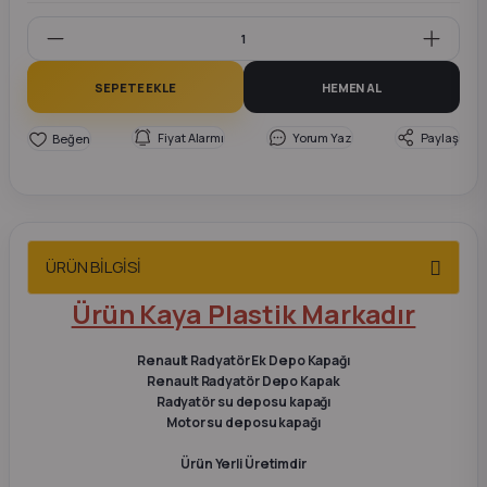
2012 Sedan
 Parça
SEPETE EKLE
HEMEN AL
 Parça
Fiyat Alarmı
Yorum Yaz
Paylaş
ça
dek Parça
ÜRÜN BİLGİSİ
rça
Ürün Kaya Plastik Markadır
edek Parça
Renault Radyatör Ek Depo Kapağı
Renault Radyatör Depo Kapak
Radyatör su deposu kapağı
rça
Motor su deposu kapağı
Ürün Yerli Üretimdir
rça