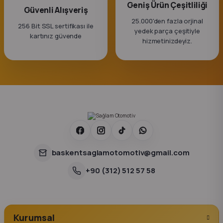
Geniş Ürün Çeşitliliği
Güvenli Alışveriş
25.000'den fazla orjinal
256 Bit SSL sertifikası ile
yedek parça çeşitiyle
kartınız güvende
hizmetinizdeyiz.
baskentsaglamotomotiv@gmail.com
+90 (312) 512 57 58
Kurumsal