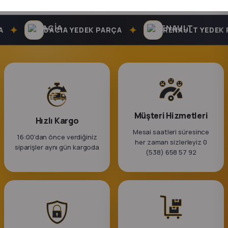
k Parça
✦
✦
rça
DACIA YEDEK PARÇA
RENAULT YEDEK P
 Parça
Müşteri Hizmetleri
Hızlı Kargo
Mesai saatleri süresince
16:00’dan önce verdiğiniz
her zaman sizlerleyiz 0
siparişler aynı gün kargoda
(538) 658 57 92