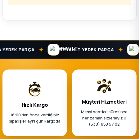
✦
✦
EDEK PARÇA
RENAULT YEDEK PARÇA
DAC
Müşteri Hizmetleri
Hızlı Kargo
Mesai saatleri süresince
16:00’dan önce verdiğiniz
her zaman sizlerleyiz 0
siparişler aynı gün kargoda
(538) 658 57 92