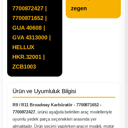
7700872427 |
zegen
ça
7700871652 |
ça
GUA 40608 |
GVA 4313000 |
k Parça
HELLUX
 Parça
HKR.32001 |
ZCB1003
 Parça
ek Parça
Ürün ve Uyumluluk Bilgisi
 Parça
R9 / R11 Broadway Karbüratör - 7700871652 -
7700872427
, ürünü aşağıda belirtilen araç modelleriyle
 Parça
uyumlu yedek parça seçenekleri arasında yer
almaktadır. Ürün seçimi yapılırken aracın modeli, motor