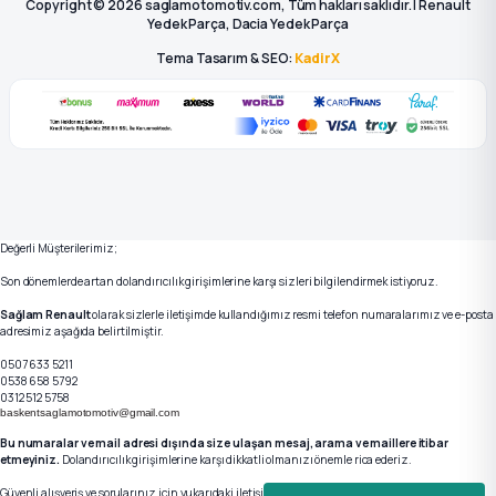
Copyright © 2026 saglamotomotiv.com, Tüm hakları saklıdır. | Renault
Yedek Parça, Dacia Yedek Parça
Tema Tasarım & SEO:
KadirX
Değerli Müşterilerimiz;
Son dönemlerde artan dolandırıcılık girişimlerine karşı sizleri bilgilendirmek istiyoruz.
Sağlam Renault
olarak sizlerle iletişimde kullandığımız resmi telefon numaralarımız ve e-posta
adresimiz aşağıda belirtilmiştir.
0507 633 5211
0538 658 5792
0312 512 5758
baskentsaglamotomotiv@gmail.com
Bu numaralar ve mail adresi dışında size ulaşan mesaj, arama ve maillere itibar
etmeyiniz.
Dolandırıcılık girişimlerine karşı dikkatli olmanızı önemle rica ederiz.
Güvenli alışveriş ve sorularınız için yukarıdaki iletişim kanallarımızdan bizlere ulaşabilirsiniz.