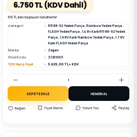
6.750 TL
(KDV Dahil)
k Parça
k Parça
Megane E-TECH Yedek Parça
915 TL den başlayan taksitlerle!
Kategori
R11 88-92 Yedek Parça
,
Rainbow Yedek Parça
,
 Parça
FLASH Yedek Parça
,
1.4 8v Karb R11 88-92 Yedek
Parça
,
1.6 8V Karb Rainbow Yedek Parça
,
1.7 8V
Karb FLASH Yedek Parça
k Parça
Marka
Zegen
Stok Kodu
ZCB1003
 Parça
KDV Hariç Fiyat
5.625,00 TL + KDV
 Parça
SEPETE EKLE
HEMEN AL
ek Parça
Fiyat Alarmı
Yorum Yaz
Paylaş
 Parça
k Parça