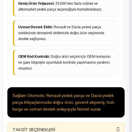
Geniş Ürün Yelpazesi:
25.000’den fazla orijinal ve
aftermarket yedek parça seçeneğiyle hizmetinizdeyiz.
Uzman Destek Ekibi:
Renault ve Dacia yedek parça
sektöründe deneyimli ekibimizle doğru ürün seçiminde
destek sağlıyoruz.
OEM Kod Kontrolü:
Doğru ürün seçimi için OEM numarası
ve şase bilgisiyle uyumluluk kontrolü yapılmasına yardımcı
oluyoruz.
Sağlam Otomotiv; Renault yedek parça ve Dacia yedek
parça ihtiyaçlarınızda doğru ürün, güvenli alışveriş, hızlı
kargo ve uzman destek anlayışıyla hizmet sunar.
TAKSİT SEÇENEKLERİ