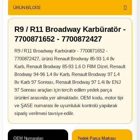
2012 Sedan
ÜRÜN BİLGİSİ
 Parça
R9 / R11 Broadway Karbüratör -
7700871652 - 7700872427
 Parça
R9 / R11 Broadway Karbüratör - 7700871652 -
ça
7700872427, ürünü Renault Brodway 85-93 1.4 8v
Karb, Renault Brodway 85-93 1.6 D F8M Dizel, Renault
dek Parça
Brodway 94-96 1.4 8v Karb, Renault Brodway 97 1.4
8v Karb 97 Sonrası, Renault Brodway 97 1.4i 8v ENJ
rça
97 Sonrası araçları için tercih edilen yedek parça
ürünleri arasında yer almaktadır. OEM kodu, motor tipi
edek Parça
ve ŞASE numarası ile uyumluluk kontrolü yapılarak
sipariş verilmesi tavsiye edilir.
rça
rça
OEM Numaraları
Yedek Parça Markası