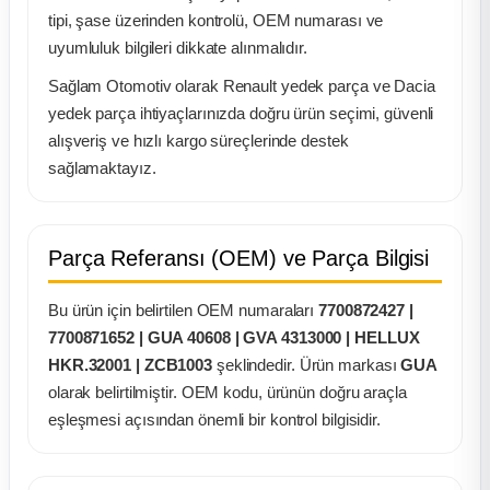
k Parça
tipi, şase üzerinden kontrolü, OEM numarası ve
uyumluluk bilgileri dikkate alınmalıdır.
rça
Sağlam Otomotiv olarak Renault yedek parça ve Dacia
yedek parça ihtiyaçlarınızda doğru ürün seçimi, güvenli
 Parça
alışveriş ve hızlı kargo süreçlerinde destek
sağlamaktayız.
Parça Referansı (OEM) ve Parça Bilgisi
Bu ürün için belirtilen OEM numaraları
7700872427 |
7700871652 | GUA 40608 | GVA 4313000 | HELLUX
HKR.32001 | ZCB1003
şeklindedir. Ürün markası
GUA
olarak belirtilmiştir. OEM kodu, ürünün doğru araçla
eşleşmesi açısından önemli bir kontrol bilgisidir.